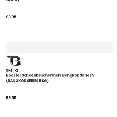
SILVER)
99.95
S
M
L
XL
Booster Scheenbeschermers Bangkok Series 5
(BANGKOK SERIES 5 SG)
69.95