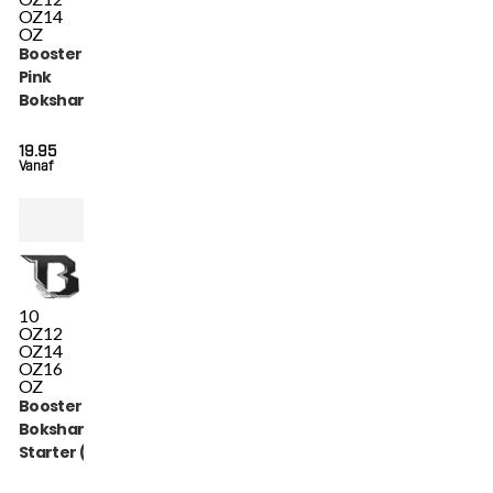
OZ
14
OZ
Booster BT Starter
Pink
Bokshandschoenen
(BT STARTER PINK)
19.95
Vanaf
10
OZ
12
OZ
14
OZ
16
OZ
Booster Fight Gear
Bokshandschoenen
Starter (BT
STARTER)