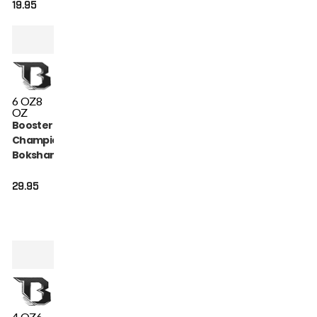
19.95
6 OZ
8
OZ
Booster BT
Champion Pink
Bokshandschoenen
(BT CHAMPION PINK)
29.95
4 OZ
6