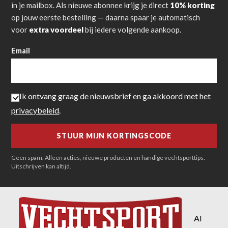
in je mailbox. Als nieuwe abonnee krijg je direct
10% korting
op jouw eerste bestelling — daarna spaar je automatisch
voor
extra voordeel
bij iedere volgende aankoop.
Email
Ik ontvang graag de nieuwsbrief en ga akkoord met het
privacybeleid
.
Geen spam. Alleen acties, nieuwe producten en handige vechtsporttips.
Uitschrijven kan altijd.
Al