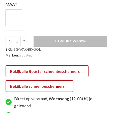
MAAT
L
L
-
+
IN WINKELWAGEN
Booster
SKU:
SG-WAR-BK-GR-L
Warrior
Merken:
Booster
.
Series
Scheenbeschermers
(SG
Bekijk alle Booster scheenbeschermers →
WAR
BK
Bekijk alle scheenbeschermers →
GR)
aantal
Direct op voorraad,
Woensdag
(12-08) bij je
geleverd