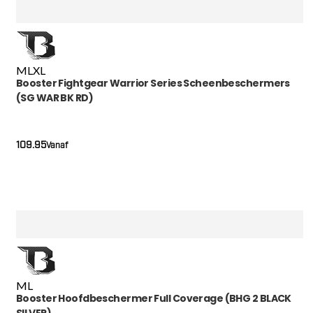
M
L
XL
Booster Fightgear Warrior Series Scheenbeschermers
(SG WAR BK RD)
109.95
Vanaf
M
L
Booster Hoofdbeschermer Full Coverage (BHG 2 BLACK