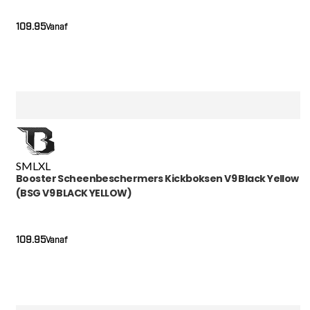
109.95
Vanaf
S
M
L
XL
Booster Scheenbeschermers Kickboksen V9 Black Yellow
(BSG V9 BLACK YELLOW)
109.95
Vanaf