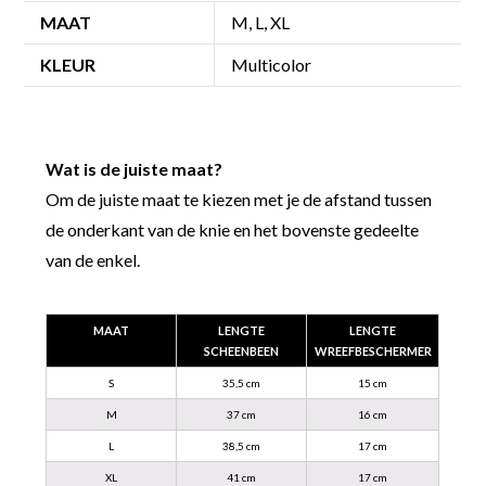
MAAT
M, L, XL
KLEUR
Multicolor
Wat is de juiste maat?
Om de juiste maat te kiezen met je de afstand tussen
de onderkant van de knie en het bovenste gedeelte
van de enkel.
MAAT
LENGTE
LENGTE
SCHEENBEEN
WREEFBESCHERMER
S
35,5 cm
15 cm
M
37 cm
16 cm
L
38,5 cm
17 cm
XL
41 cm
17 cm