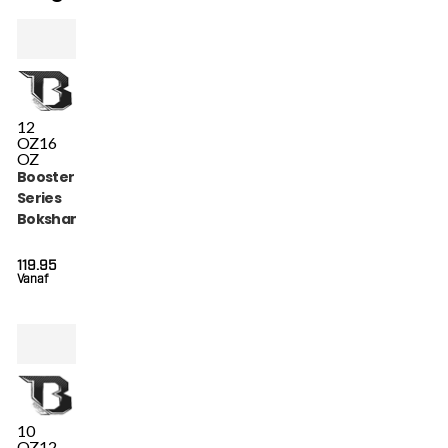
12
OZ
16
OZ
Booster Warrior
Series
Bokshandschoenen
Rood (BG WAR BK
RD)
119.95
Vanaf
10
OZ
12