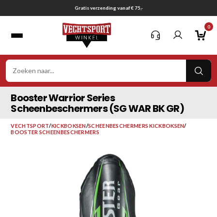
Ga
Gratis verzending vanaf € 75,-
naar
0
inhoud
VER
ZOE
Booster Warrior Series
Scheenbeschermers (SG WAR BK GR)
VECHTSPORT
/
KICKBOKSEN
/
SCHEENBESCHERMERS KICKBOKSEN
/
BOOSTER SCHEENBESCHERMERS