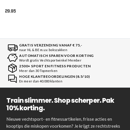
Zwart Goud (BFG
ALPHA BLACK GOLD)
29.95
GRATIS VERZENDING VANAF € 75,-
naar NL & BE m.u.v. bokszakken
AUTOMATISCH SPAREN VOOR KORTING
Wordt gratis Vechtsportwinkel Member
2500+ SPORT EN FITNESS PRODUCTEN
Meer dan 30 Topmerken
HOGE KLANTBEOORDELINGEN (8.5/10)
En meer dan 40.000 klanten
Train slimmer. Shop scherper. Pak
10% korting.
Nieuwe vechtsport- en fitnessartikelen, frisse acties en
kooptips die miskopen voorkomen? Je krijgt ze rechtstreeks