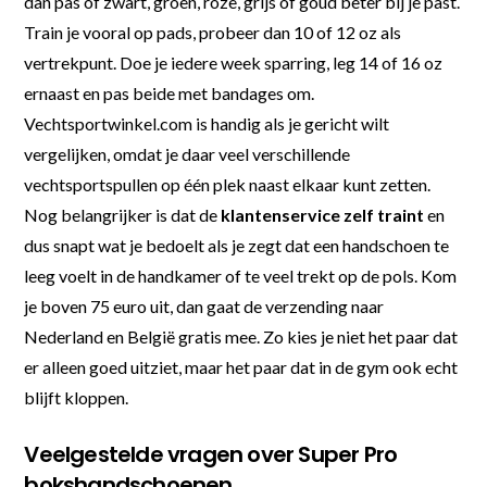
dan pas of zwart, groen, roze, grijs of goud beter bij je past.
Train je vooral op pads, probeer dan 10 of 12 oz als
vertrekpunt. Doe je iedere week sparring, leg 14 of 16 oz
ernaast en pas beide met bandages om.
Vechtsportwinkel.com is handig als je gericht wilt
vergelijken, omdat je daar veel verschillende
vechtsportspullen op één plek naast elkaar kunt zetten.
Nog belangrijker is dat de
klantenservice zelf traint
en
dus snapt wat je bedoelt als je zegt dat een handschoen te
leeg voelt in de handkamer of te veel trekt op de pols. Kom
je boven 75 euro uit, dan gaat de verzending naar
Nederland en België gratis mee. Zo kies je niet het paar dat
er alleen goed uitziet, maar het paar dat in de gym ook echt
blijft kloppen.
Veelgestelde vragen over Super Pro
bokshandschoenen