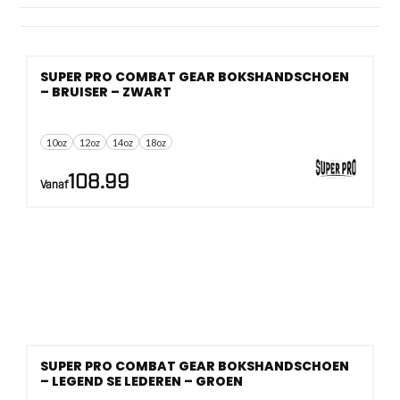
Zoek je een compact paar voor pads of meer demping voor
sparren, dan kun je gericht kiezen op oz, materiaal en
sluiting. Er zijn meerdere varianten, waaronder ook een
SUPER PRO COMBAT GEAR BOKSHANDSCHOEN
damesmodel, zonder nadruk op een officieel bondslabel.
– BRUISER – ZWART
10oz
12oz
14oz
18oz
108.99
Vanaf
SUPER PRO COMBAT GEAR BOKSHANDSCHOEN
– LEGEND SE LEDEREN – GROEN