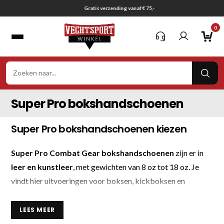
Ga
Gratis verzending vanaf € 75,-
naar
0
inhoud
VER
ZOE
Super Pro bokshandschoenen
Super Pro bokshandschoenen kiezen
Super Pro Combat Gear bokshandschoenen
zijn er in
leer en kunstleer
, met gewichten van 8 oz tot 18 oz. Je
vindt hier uitvoeringen voor boksen, kickboksen en
thaiboksen in zwart, groen, roze, grijs en combinaties met
goud.
LEES MEER