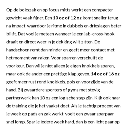
Op de bokszak en op focus mitts werkt een compacter
gewicht vaak fijner. Een
10 oz of 12 oz
komt sneller terug
na impact, waardoor je ritme in dubbels en drieslagen beter
blijft. Dat voel je meteen wanneer je een jab-cross-hook
draait en direct weer in je dekking wilt zitten. De
handschoen remt dan minder en geeft meer contact met
het moment van raken. Voor sparren verschuift de
voorkeur. Dan wil je niet alleen je eigen knokkels sparen,
maar ook de ander een prettige klap geven.
14 oz of 16 oz
geeft meer rust rond knokkels, pols en voorzijde van de
hand. Bij zwaardere sporters of gyms met stevig
partnerwerk kan 18 oz een logische stap zijn. Kijk ook naar
de training die je het vaakst doet. Als je tachtig procent van
je week op pads en zak werkt, voelt een zwaar sparpaar
snel lomp. Spar je iedere week hard, dan is een licht paar op