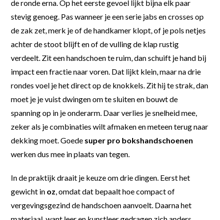
de ronde erna. Op het eerste gevoel lijkt bijna elk paar
stevig genoeg. Pas wanneer je een serie jabs en crosses op
de zak zet, merk je of de handkamer klopt, of je pols netjes
achter de stoot blijft en of de vulling de klap rustig
verdeelt. Zit een handschoen te ruim, dan schuift je hand bij
impact een fractie naar voren. Dat lijkt klein, maar na drie
rondes voel je het direct op de knokkels. Zit hij te strak, dan
moet je je vuist dwingen om te sluiten en bouwt de
spanning op in je onderarm. Daar verlies je snelheid mee,
zeker als je combinaties wilt afmaken en meteen terug naar
dekking moet. Goede
super pro bokshandschoenen
werken dus mee in plaats van tegen.
In de praktijk draait je keuze om drie dingen. Eerst het
gewicht in
oz
, omdat dat bepaalt hoe compact of
vergevingsgezind de handschoen aanvoelt. Daarna het
materiaal, want leer en kunstleer gedragen zich anders