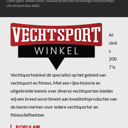
Geen spam. Alleen acties, nieuwe producten en handige vechtsporttips.
Uitschrijven kan altijd.
Al
sind
s
200
7 is
Vechtsportwinkel dé specialist op het gebied van
vechtsport en fitness. Met een rijke historie en
uitgebreide kennis over diverse vechtsporten bieden
wij een breed assortiment aan kwaliteitsproducten van
de beste merken voor iedere vechtsporter en
fitnessliefhebber.
POPULAIR