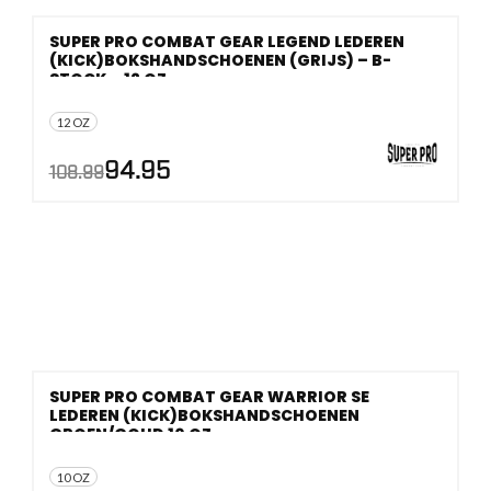
SUPER PRO COMBAT GEAR LEGEND LEDEREN
(KICK)BOKSHANDSCHOENEN (GRIJS) – B-
STOCK – 12 OZ
12 OZ
AANBIEDING!
Oorspronkelijke
Huidige
94.95
108.99
prijs
prijs
was:
is:
€108.99.
€94.95.
SUPER PRO COMBAT GEAR WARRIOR SE
LEDEREN (KICK)BOKSHANDSCHOENEN
GROEN/GOUD 10 OZ.
10 OZ