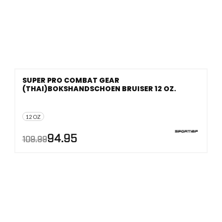
SUPER PRO COMBAT GEAR
(THAI)BOKSHANDSCHOEN BRUISER 12 OZ.
12 OZ
AANBIEDING!
Oorspronkelijke
Huidige
94.95
109.99
prijs
prijs
was:
is:
€109.99.
€94.95.