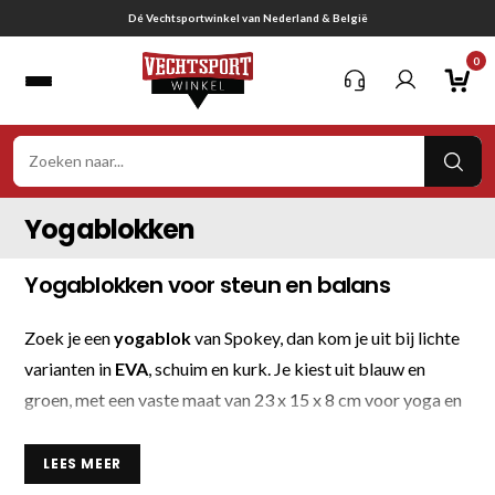
Ga
ortwinkel van Nederland & België
Gra
naar
0
inhoud
VER
ZOE
Yogablokken
Yogablokken voor steun en balans
Zoek je een
yogablok
van Spokey, dan kom je uit bij lichte
varianten in
EVA
, schuim en kurk. Je kiest uit blauw en
groen, met een vaste maat van 23 x 15 x 8 cm voor yoga en
pilates.
LEES MEER
Die maat geeft een vertrouwde basis voor staande poses,