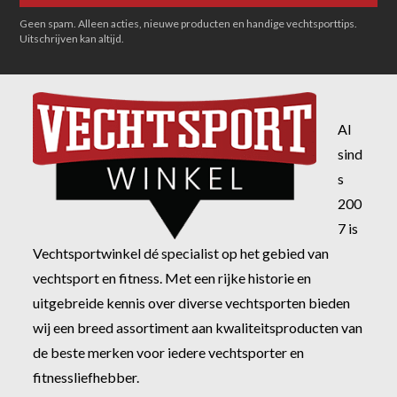
Geen spam. Alleen acties, nieuwe producten en handige vechtsporttips.
Uitschrijven kan altijd.
Al
sind
s
200
7 is
Vechtsportwinkel dé specialist op het gebied van
vechtsport en fitness. Met een rijke historie en
uitgebreide kennis over diverse vechtsporten bieden
wij een breed assortiment aan kwaliteitsproducten van
de beste merken voor iedere vechtsporter en
fitnessliefhebber.