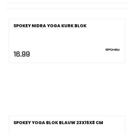
zittende stretches en rustige ondersteuning. Er zijn geen
keurmerken die hier leidend zijn; materiaal en stabiliteit
bepalen je keuze.
SPOKEY NIDRA YOGA KURK BLOK
16.99
SPOKEY YOGA BLOK BLAUW 23X15X8 CM