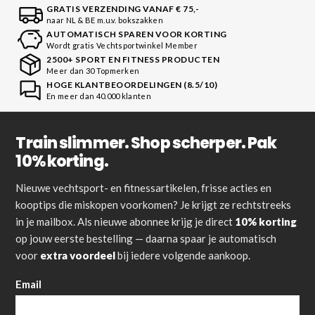
GRATIS VERZENDING VANAF € 75,-
naar NL & BE m.u.v. bokszakken
AUTOMATISCH SPAREN VOOR KORTING
Wordt gratis Vechtsportwinkel Member
2500+ SPORT EN FITNESS PRODUCTEN
Meer dan 30 Topmerken
HOGE KLANTBEOORDELINGEN (8.5/10)
En meer dan 40.000 klanten
Train slimmer. Shop scherper. Pak
10% korting.
Nieuwe vechtsport- en fitnessartikelen, frisse acties en
kooptips die miskopen voorkomen? Je krijgt ze rechtstreeks
in je mailbox. Als nieuwe abonnee krijg je direct
10% korting
op jouw eerste bestelling — daarna spaar je automatisch
voor
extra voordeel
bij iedere volgende aankoop.
Email