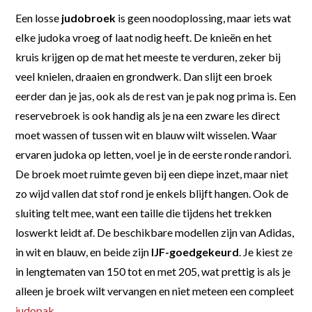
Een losse
judobroek
is geen noodoplossing, maar iets wat
elke judoka vroeg of laat nodig heeft. De knieën en het
kruis krijgen op de mat het meeste te verduren, zeker bij
veel knielen, draaien en grondwerk. Dan slijt een broek
eerder dan je jas, ook als de rest van je pak nog prima is. Een
reservebroek is ook handig als je na een zware les direct
moet wassen of tussen wit en blauw wilt wisselen. Waar
ervaren judoka op letten, voel je in de eerste ronde randori.
De broek moet ruimte geven bij een diepe inzet, maar niet
zo wijd vallen dat stof rond je enkels blijft hangen. Ook de
sluiting telt mee, want een taille die tijdens het trekken
loswerkt leidt af. De beschikbare modellen zijn van Adidas,
in wit en blauw, en beide zijn
IJF-goedgekeurd
. Je kiest ze
in lengtematen van 150 tot en met 205, wat prettig is als je
alleen je broek wilt vervangen en niet meteen een compleet
judopak
.