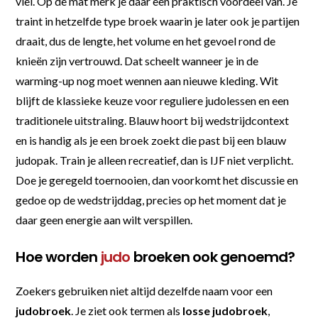
viel. Op de mat merk je daar een praktisch voordeel van. Je
traint in hetzelfde type broek waarin je later ook je partijen
draait, dus de lengte, het volume en het gevoel rond de
knieën zijn vertrouwd. Dat scheelt wanneer je in de
warming-up nog moet wennen aan nieuwe kleding. Wit
blijft de klassieke keuze voor reguliere judolessen en een
traditionele uitstraling. Blauw hoort bij wedstrijdcontext
en is handig als je een broek zoekt die past bij een blauw
judopak. Train je alleen recreatief, dan is IJF niet verplicht.
Doe je geregeld toernooien, dan voorkomt het discussie en
gedoe op de wedstrijddag, precies op het moment dat je
daar geen energie aan wilt verspillen.
Hoe worden
judo
broeken ook genoemd?
Zoekers gebruiken niet altijd dezelfde naam voor een
judobroek
. Je ziet ook termen als
losse judobroek
,