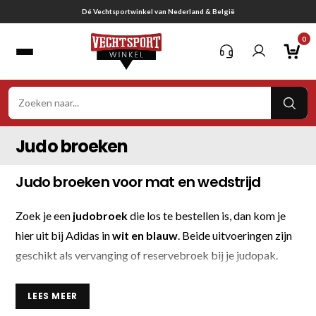
Ga
Dé Vechtsportwinkel van Nederland & België
naar
0
inhoud
VER
ZOE
Judo broeken
Judo broeken voor mat en wedstrijd
Zoek je een
judobroek
die los te bestellen is, dan kom je
hier uit bij Adidas in
wit en blauw
. Beide uitvoeringen zijn
geschikt als vervanging of reservebroek bij je judopak.
De maten lopen van
150 t/m 205
, waardoor je gericht op
LEES MEER
lichaamslengte kiest. Zoek je een broek voor officiële