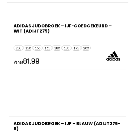
toernooien, dan zit je hier goed met een
IJF-
goedgekeurde
uitvoering.
ADIDAS JUDOBROEK – IJF-GOEDGEKEURD –
WIT (ADIJT275)
205
150
155
165
180
185
195
200
81.99
Vanaf
ADIDAS JUDOBROEK – IJF – BLAUW (ADIJT275-
B)