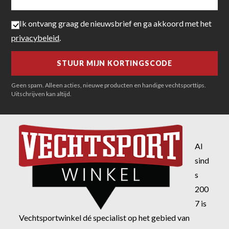
Ik ontvang graag de nieuwsbrief en ga akkoord met het
privacybeleid
.
Geen spam. Alleen acties, nieuwe producten en handige vechtsporttips.
Uitschrijven kan altijd.
Al
sind
s
200
7 is
Vechtsportwinkel dé specialist op het gebied van