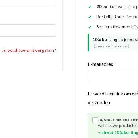
20 punten
voor elke p
es
schoenen
Bestelhistorie, live t
Sneller afrekenen bi
gsartikelen
10% korting
op je eers
(checkbox hieronder)
Je wachtwoord vergeten?
ingsmateriaal
Vereist
E-mailadres
*
pen
n trapkussens
sens en pads
Er wordt een link om ee
verzonden.
Ja, stuur me ook de 
van nieuwe producten
+ direct
10% kortin