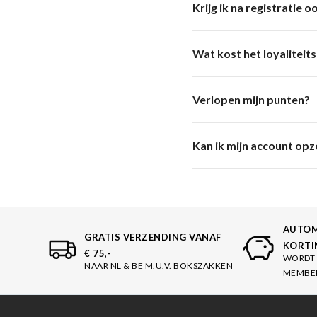
Krijg ik na registratie
Wat kost het loyalitei
Verlopen mijn punten?
Kan ik mijn account op
AUTOM
GRATIS VERZENDING VANAF
KORTI
€ 75,-
WORDT 
NAAR NL & BE M.U.V. BOKSZAKKEN
MEMBE