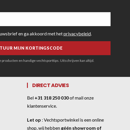
euwsbrief en ga akkoord met het
privacybeleid
.
producten en handige vechtsporttips. Uitschrijven kan altijd.
DIRECT ADVIES
Bel
+31 318 250 030
of
mail onze
klantenservice
.
Let op
:
Vechtsportwinkel
is een online
shop, wij hebben
géén showroom of