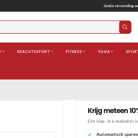
Gratis verzending va
Verz
zoek
G
KRACHTSSPORT
FITNESS
YOGA
SPOR
ndschoenen
Boksbeschermers
Boksbroe
Bandages
Gebitsbescherming
Krijg meteen 10
dschoenen
o
Eén stap. Je e-mailadres is
Automatisch sparen
deren