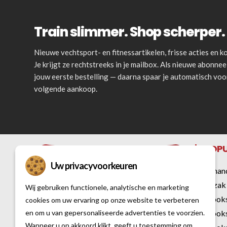
Train slimmer. Shop scherper. 
Nieuwe vechtsport- en fitnessartikelen, frisse acties en
Je krijgt ze rechtstreeks in je mailbox. Als nieuwe abonnee 
jouw eerste bestelling — daarna spaar je automatisch vo
volgende aankoop.
POPU
Uw privacyvoorkeuren
Bokshan
Bokszak
Wij gebruiken functionele, analytische en marketing
Kickbok
cookies om uw ervaring op onze website te verbeteren
en om u van gepersonaliseerde advertenties te voorzien.
Kickbok
Al sinds 2007 is Vechtsportwinkel dé
Wanneer u op akkoord klikt, geeft u toestemming om