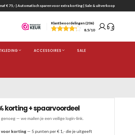
naf € 75,- | Automatisch sparen voor extra korting | Sale & uitverkoop
Klantbeoordelingen (206)
end
8.5
/10
opdracht
TKLEDING
ACCESSOIRES
SALE
kjes
% korting + spaarvoordeel
 genoeg — we mailen je een veilige login-link.
 voor korting
— 5 punten per € 1,- die je uitgeeft