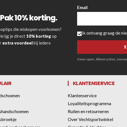
Email
Pak 10% korting.
 kooptips die miskopen voorkomen?
Ik ontvang graag de ni
krijg je direct
10% korting
op
or
extra voordeel
bij iedere
Geen spam. Alleen acties, nieuwe 
LAIR
KLANTENSERVICE
dschoenen
Klantenservice
Loyaliteitsprogramma
shandschoenen
Ruilen en retourneren
sbroekje
Over Vechtsportwinkel