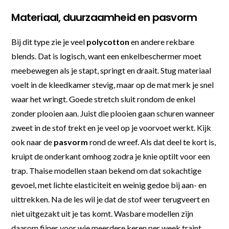
Materiaal, duurzaamheid en pasvorm
Bij dit type zie je veel
polycotton
en andere rekbare
blends. Dat is logisch, want een enkelbeschermer moet
meebewegen als je stapt, springt en draait. Stug materiaal
voelt in de kleedkamer stevig, maar op de mat merk je snel
waar het wringt. Goede stretch sluit rondom de enkel
zonder plooien aan. Juist die plooien gaan schuren wanneer
zweet in de stof trekt en je veel op je voorvoet werkt. Kijk
ook naar de
pasvorm
rond de wreef. Als dat deel te kort is,
kruipt de onderkant omhoog zodra je knie optilt voor een
trap. Thaise modellen staan bekend om dat sokachtige
gevoel, met lichte elasticiteit en weinig gedoe bij aan- en
uittrekken. Na de les wil je dat de stof weer terugveert en
niet uitgezakt uit je tas komt. Wasbare modellen zijn
daarom fijner voor wie meerdere keren per week traint.