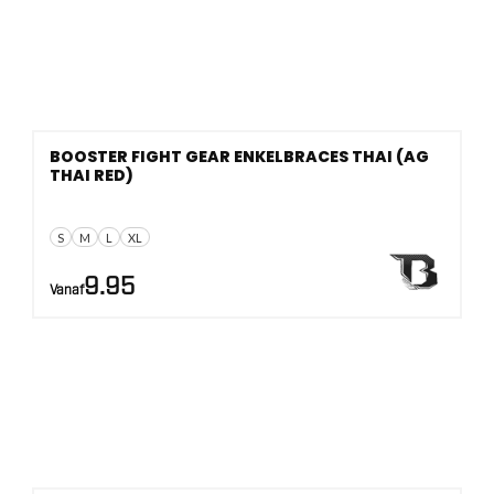
BOOSTER FIGHT GEAR ENKELBRACES THAI (AG
THAI RED)
S
M
L
XL
9.95
Vanaf