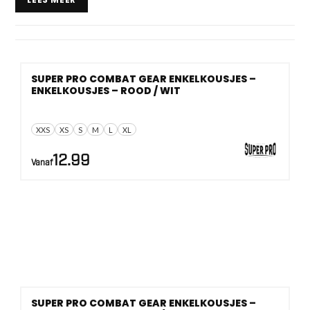
De maten lopen van
XXS tot XL
, met daarnaast ook one
size. Zo vind je makkelijker een pasvorm voor kinderen,
jeugd en volwassenen die steun geeft zonder je voetenwerk
SUPER PRO COMBAT GEAR ENKELKOUSJES –
stug te maken.
ENKELKOUSJES – ROOD / WIT
XXS
XS
S
M
L
XL
12.99
Vanaf
SUPER PRO COMBAT GEAR ENKELKOUSJES –