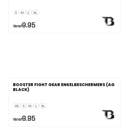
S
M
L
XL
9.95
Vanaf
BOOSTER FIGHT GEAR ENKELBESCHERMERS (AG
BLACK)
XS
S
M
L
XL
9.95
Vanaf