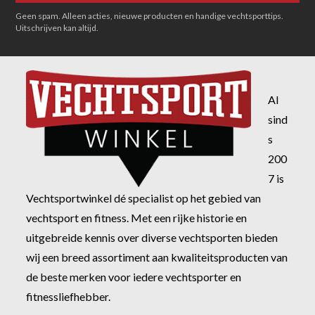
Geen spam. Alleen acties, nieuwe producten en handige vechtsporttips.
Uitschrijven kan altijd.
Al
sind
s
200
7 is
Vechtsportwinkel dé specialist op het gebied van
vechtsport en fitness. Met een rijke historie en
uitgebreide kennis over diverse vechtsporten bieden
wij een breed assortiment aan kwaliteitsproducten van
de beste merken voor iedere vechtsporter en
fitnessliefhebber.