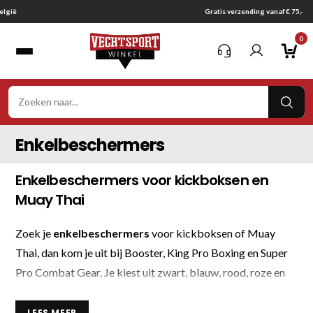
Ga
Gratis verzending vanaf € 75,-
naar
0
inhoud
VER
ZOE
Enkelbeschermers
Enkelbeschermers voor kickboksen en
Muay Thai
Zoek je
enkelbeschermers
voor kickboksen of Muay
Thai, dan kom je uit bij Booster, King Pro Boxing en Super
Pro Combat Gear. Je kiest uit zwart, blauw, rood, roze en
print, in uitvoeringen die licht aanvoelen en strak om de
enkel sluiten.
LEES MEER