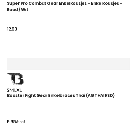
Super Pro Combat Gear Enkelkousjes – Enkelkousjes –
Rood / Wit
12.99
S
M
L
XL
Booster Fight Gear Enkelbraces Thai (AG THAI RED)
9.95
Vanaf