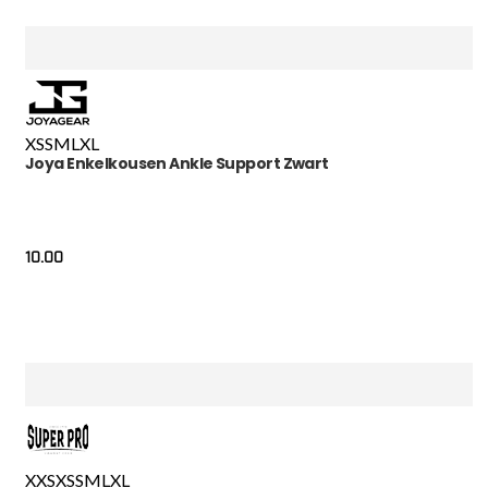
XS
S
M
L
XL
Joya Enkelkousen Ankle Support Zwart
10.00
XXS
XS
S
M
L
XL