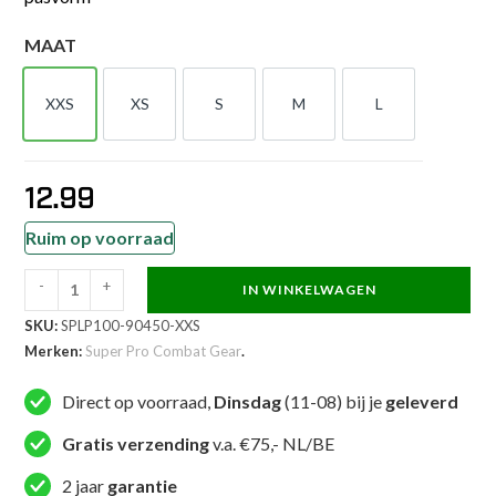
MAAT
XXS
XS
S
M
L
XXS
XS
S
M
L
12.99
Ruim op voorraad
-
+
IN WINKELWAGEN
Super
SKU:
SPLP100-90450-XXS
Pro
Merken:
Super Pro Combat Gear
.
Combat
Gear
Direct op voorraad,
Dinsdag
(11-08) bij je
geleverd
Enkelkousjes
-
Gratis verzending
v.a. €75,- NL/BE
Enkelkousjes
2 jaar
garantie
-