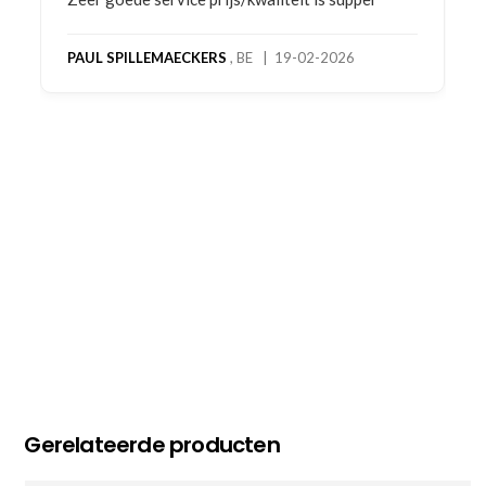
product! Telefonisch contact gehad en 1e deel
bestelling al ontvangen met gifts, waardoor je
oog merkt voor echte service. Nu nog wachten
op deel 2 en kickboksen maar!
MC MAASTRICHT
, NL | 11-02-2026
Gerelateerde producten