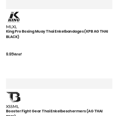
M
L
XL
King Pro Boxing Muay Thai Enkelbandages (KPB AG THAI
BLACK)
9.95
Vanaf
XS
S
M
L
Booster Fight Gear Thai Enkelbeschermers (AG THAI