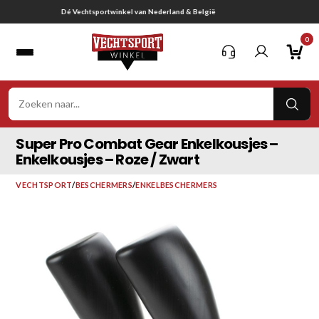
Ga
Gratis verzending vanaf € 75,-
naar
0
inhoud
VER
ZOE
Super Pro Combat Gear Enkelkousjes –
Enkelkousjes – Roze / Zwart
VECHTSPORT
/
BESCHERMERS
/
ENKELBESCHERMERS