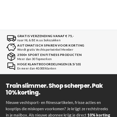
GRATIS VERZENDING VANAF € 75,-
naar NL & BE m.u.v. bokszakken
AUTOMATISCH SPAREN VOOR KORTING
Wordt gratis Vechtsportwinkel Member
2500+ SPORT EN FITNESS PRODUCTEN
Meer dan 30 Topmerken
HOGE KLANTBEOORDELINGEN (8.5/10)
En meer dan 40.000 klanten
Train slimmer. Shop scherper. Pak
10% korting.
Nieuwe vechtsport- en fitnessartikelen, frisse acties en
kooptips die miskopen voorkomen? Je krijgt ze rechtstreeks
in je mailbox. Als nieuwe abonnee krijg je direct
10% korting