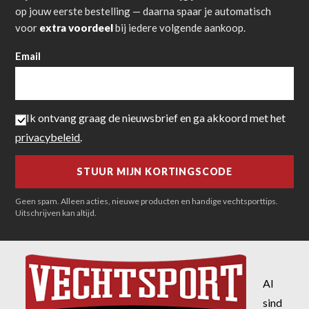
op jouw eerste bestelling — daarna spaar je automatisch
voor
extra voordeel
bij iedere volgende aankoop.
Email
Ik ontvang graag de nieuwsbrief en ga akkoord met het
privacybeleid
.
Geen spam. Alleen acties, nieuwe producten en handige vechtsporttips.
Uitschrijven kan altijd.
Al
sind