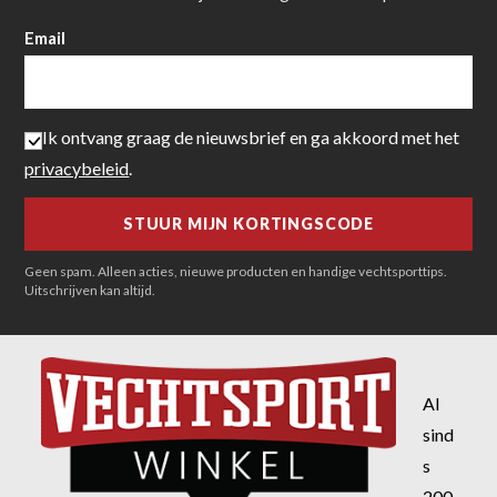
Email
Ik ontvang graag de nieuwsbrief en ga akkoord met het
privacybeleid
.
Geen spam. Alleen acties, nieuwe producten en handige vechtsporttips.
Uitschrijven kan altijd.
Al
sind
s
200