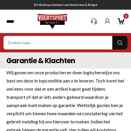
Ga
Dé Vechtsportwinkel van Nederland & België
naar
0
inhoud
VER
ZOE
Garantie & Klachten
Wij geven om onze producten en doen logischerwijze ons
best om deze in topconditie aan u te leveren. Toch komt het
wel eens voor dat er een artikel kapot gaat tijdens
transport of dat er iets anders gebeurd waardoor je
aanspraak kunt maken op garantie. Wettelijk gezien ben je
verplicht om binnen twee maanden na constatering van het
gebrek melding bij ons hierover te maken. Indien het
gebrek binnen de garantie valt, dan zullen wij kosteloos