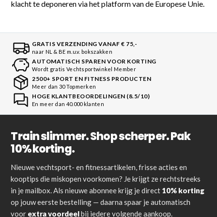
klacht te deponeren via het platform van de Europese Unie.
GRATIS VERZENDING VANAF € 75,-
naar NL & BE m.u.v. bokszakken
AUTOMATISCH SPAREN VOOR KORTING
Wordt gratis Vechtsportwinkel Member
2500+ SPORT EN FITNESS PRODUCTEN
Meer dan 30 Topmerken
HOGE KLANTBEOORDELINGEN (8.5/10)
En meer dan 40.000 klanten
Train slimmer. Shop scherper. Pak
10% korting.
Nieuwe vechtsport- en fitnessartikelen, frisse acties en
kooptips die miskopen voorkomen? Je krijgt ze rechtstreeks
in je mailbox. Als nieuwe abonnee krijg je direct
10% korting
op jouw eerste bestelling — daarna spaar je automatisch
voor
extra voordeel
bij iedere volgende aankoop.