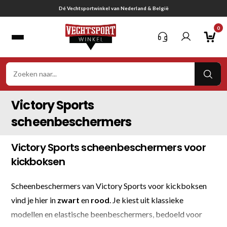
Ga
 & België
Gratis verzending vanaf € 75,
naar
0
inhoud
VER
ZOE
Victory Sports
scheenbeschermers
Victory Sports scheenbeschermers voor
kickboksen
Scheenbeschermers van Victory Sports voor kickboksen
vind je hier in
zwart
en
rood
. Je kiest uit klassieke
modellen en elastische beenbeschermers, bedoeld voor