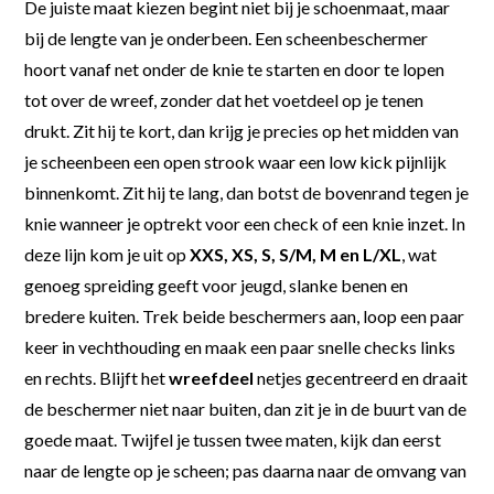
De juiste maat kiezen begint niet bij je schoenmaat, maar
bij de lengte van je onderbeen. Een scheenbeschermer
hoort vanaf net onder de knie te starten en door te lopen
tot over de wreef, zonder dat het voetdeel op je tenen
drukt. Zit hij te kort, dan krijg je precies op het midden van
je scheenbeen een open strook waar een low kick pijnlijk
binnenkomt. Zit hij te lang, dan botst de bovenrand tegen je
knie wanneer je optrekt voor een check of een knie inzet. In
deze lijn kom je uit op
XXS, XS, S, S/M, M en L/XL
, wat
genoeg spreiding geeft voor jeugd, slanke benen en
bredere kuiten. Trek beide beschermers aan, loop een paar
keer in vechthouding en maak een paar snelle checks links
en rechts. Blijft het
wreefdeel
netjes gecentreerd en draait
de beschermer niet naar buiten, dan zit je in de buurt van de
goede maat. Twijfel je tussen twee maten, kijk dan eerst
naar de lengte op je scheen; pas daarna naar de omvang van