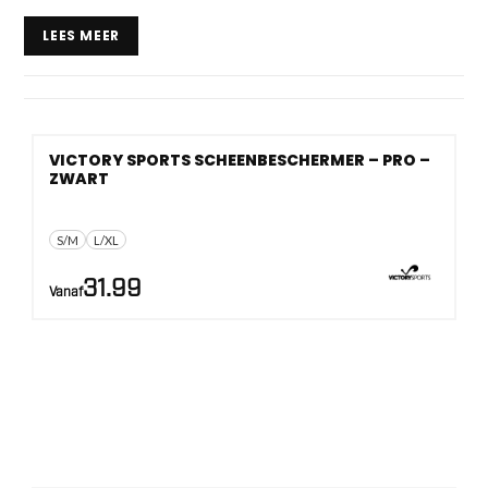
sparren en techniekwerk.
LEES MEER
De maten lopen van
XXS tot L/XL
, met tussenmaten als
S/M
en M. De buitenlaag is kunstleer; er zijn ook varianten
in kousmodel die je snel aan- en uittrekt.
VICTORY SPORTS SCHEENBESCHERMER – PRO –
ZWART
S/M
L/XL
31.99
Vanaf