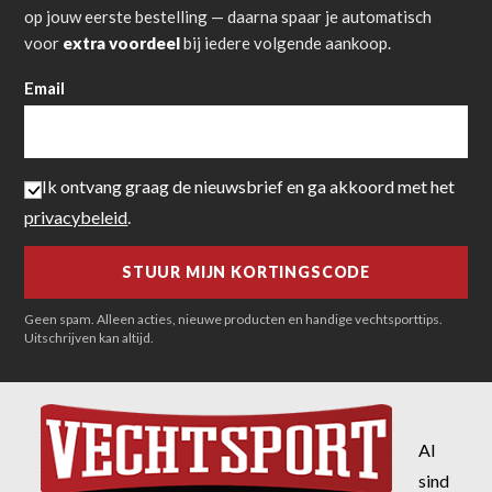
op jouw eerste bestelling — daarna spaar je automatisch
voor
extra voordeel
bij iedere volgende aankoop.
Email
Ik ontvang graag de nieuwsbrief en ga akkoord met het
privacybeleid
.
Geen spam. Alleen acties, nieuwe producten en handige vechtsporttips.
Uitschrijven kan altijd.
Al
sind