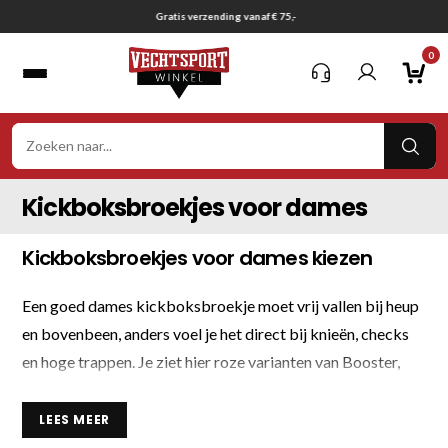
Ga
Gratis verzending vanaf € 75,-
naar
0
inhoud
VER
ZOE
Kickboksbroekjes voor dames
Kickboksbroekjes voor dames kiezen
Een goed dames kickboksbroekje moet vrij vallen bij heup
en bovenbeen, anders voel je het direct bij knieën, checks
en hoge trappen. Je ziet hier roze varianten van Booster,
Legend Sports, Twins Special en Victory Sports in
satijn
en
nylon
.
LEES MEER