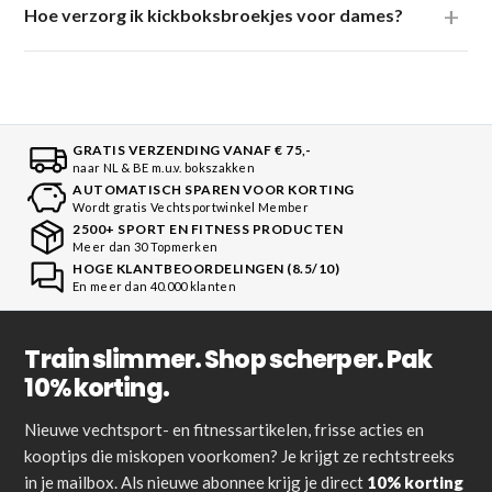
Hoe verzorg ik kickboksbroekjes voor dames?
GRATIS VERZENDING VANAF € 75,-
naar NL & BE m.u.v. bokszakken
AUTOMATISCH SPAREN VOOR KORTING
Wordt gratis Vechtsportwinkel Member
2500+ SPORT EN FITNESS PRODUCTEN
Meer dan 30 Topmerken
HOGE KLANTBEOORDELINGEN (8.5/10)
En meer dan 40.000 klanten
Train slimmer. Shop scherper. Pak
10% korting.
Nieuwe vechtsport- en fitnessartikelen, frisse acties en
kooptips die miskopen voorkomen? Je krijgt ze rechtstreeks
in je mailbox. Als nieuwe abonnee krijg je direct
10% korting