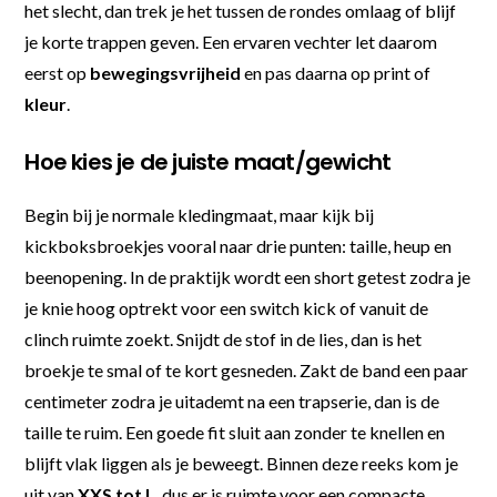
het slecht, dan trek je het tussen de rondes omlaag of blijf
je korte trappen geven. Een ervaren vechter let daarom
eerst op
bewegingsvrijheid
en pas daarna op print of
kleur
.
Hoe kies je de juiste maat/gewicht
Begin bij je normale kledingmaat, maar kijk bij
kickboksbroekjes vooral naar drie punten: taille, heup en
beenopening. In de praktijk wordt een short getest zodra je
je knie hoog optrekt voor een switch kick of vanuit de
clinch ruimte zoekt. Snijdt de stof in de lies, dan is het
broekje te smal of te kort gesneden. Zakt de band een paar
centimeter zodra je uitademt na een trapserie, dan is de
taille te ruim. Een goede fit sluit aan zonder te knellen en
blijft vlak liggen als je beweegt. Binnen deze reeks kom je
uit van
XXS tot L
, dus er is ruimte voor een compacte