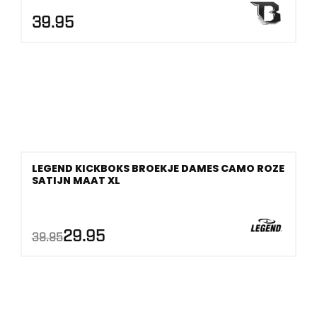
39.95
LEGEND KICKBOKS BROEKJE DAMES CAMO ROZE
SATIJN MAAT XL
AANBIEDING!
Oorspronkelijke
Huidige
29.95
39.95
prijs
prijs
was:
is:
€39.95.
€29.95.