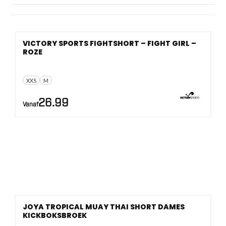
De maat loopt van
XXS tot L
. Dat is handig als je een
strakke wedstrijdfit zoekt of juist wat meer ruimte rond
heup en dijbeen wilt voor sparren en pads.
VICTORY SPORTS FIGHTSHORT – FIGHT GIRL –
ROZE
XXS
M
26.99
Vanaf
JOYA TROPICAL MUAY THAI SHORT DAMES
KICKBOKSBROEK