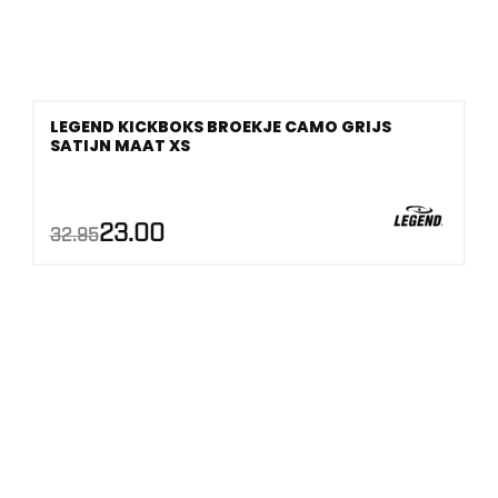
LEGEND KICKBOKS BROEKJE CAMO GRIJS
SATIJN MAAT XS
AANBIEDING!
Oorspronkelijke
Huidige
23.00
32.95
prijs
prijs
was:
is:
€32.95.
€23.00.