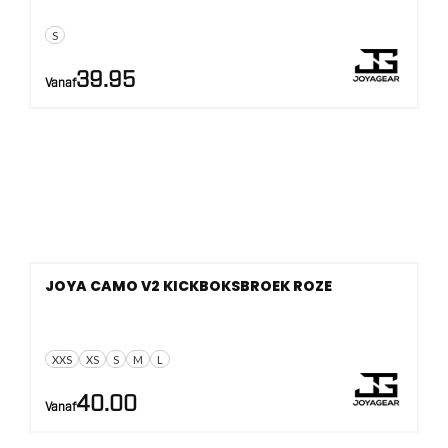
S
39.95
Vanaf
JOYA CAMO V2 KICKBOKSBROEK ROZE
XXS
XS
S
M
L
40.00
Vanaf