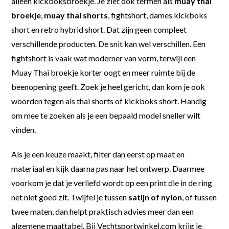
alleen kickboksbroekje. Je ziet ook termen als
muay thai
broekje
,
muay thai shorts
, fightshort, dames kickboks
short en retro hybrid short. Dat zijn geen compleet
verschillende producten. De snit kan wel verschillen. Een
fightshort is vaak wat moderner van vorm, terwijl een
Muay Thai broekje korter oogt en meer ruimte bij de
beenopening geeft. Zoek je heel gericht, dan kom je ook
woorden tegen als thai shorts of kickboks short. Handig
om mee te zoeken als je een bepaald model sneller wilt
vinden.
Als je een keuze maakt, filter dan eerst op maat en
materiaal en kijk daarna pas naar het ontwerp. Daarmee
voorkom je dat je verliefd wordt op een print die in de ring
net niet goed zit. Twijfel je tussen
satijn of nylon
, of tussen
twee maten, dan helpt praktisch advies meer dan een
algemene maattabel. Bij Vechtsportwinkel.com krijg je