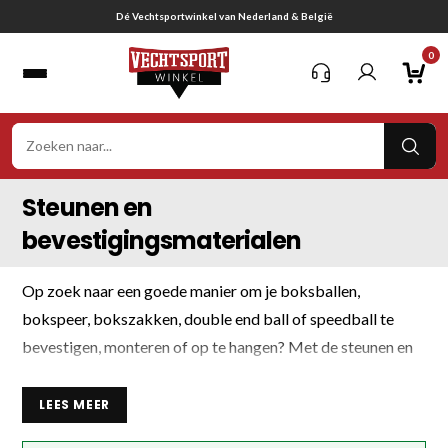
Ga
Dé Vechtsportwinkel van Nederland & België
naar
0
inhoud
VER
ZOE
Steunen en
bevestigingsmaterialen
Op zoek naar een goede manier om je boksballen,
bokspeer, bokszakken, double end ball of speedball te
bevestigen, monteren of op te hangen? Met de steunen en
bevestigingsmaterialen hang je zelf eenvoudig je boksbal
of andere trainingsmateriaal op. Wij bieden ophangveren,
LEES MEER
muursteunen, halen voor bokszakken of double end balls,