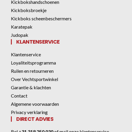
Kickbokshandschoenen
Kickboksbroekje
Kickboks scheenbeschermers
Karatepak
Judopak
KLANTENSERVICE
Klantenservice
Loyaliteitsprogramma
Ruilen en retourneren
Over Vechtsportwinkel
Garantie & klachten
Contact
Algemene voorwaarden
Privacy verklaring
DIRECT ADVIES
Bel
+31 318 250 030
of
mail onze klantenservice
.