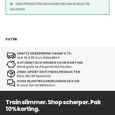
kettingen om je bokszak mee op te hangen en wartels om
GEEN PRODUCTEN GEVONDEN DIE AAN JE SELECTIE
VOLDOEN.
je boksbal mee aan het plafond te hangen. Kortom, alles
wat je nodig hebt om je bokszakken en
boksballen
op te
hangen vind je hier.
FILTER
GRATIS VERZENDING VANAF € 75,-
naar NL & BE m.u.v. bokszakken
AUTOMATISCH SPAREN VOOR KORTING
Wordt gratis Vechtsportwinkel Member
2500+ SPORT EN FITNESS PRODUCTEN
Meer dan 30 Topmerken
HOGE KLANTBEOORDELINGEN (8.5/10)
En meer dan 40.000 klanten
Train slimmer. Shop scherper. Pak
10% korting.