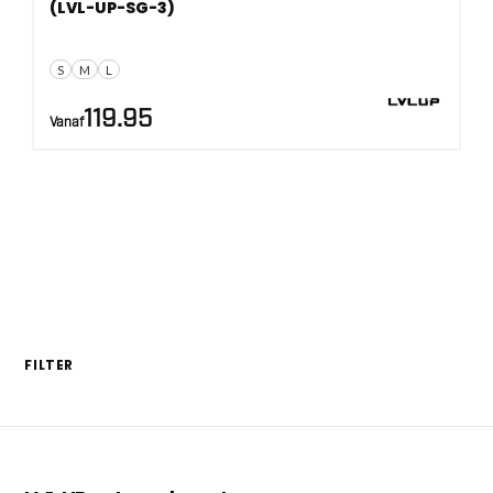
(LVL-UP-SG-3)
S
M
L
119.95
Vanaf
FILTER