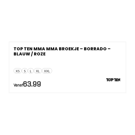
TOP TEN MMA MMA BROEKJE – BORRADO –
BLAUW / ROZE
XS
S
L
XL
XXL
63.99
Vanaf