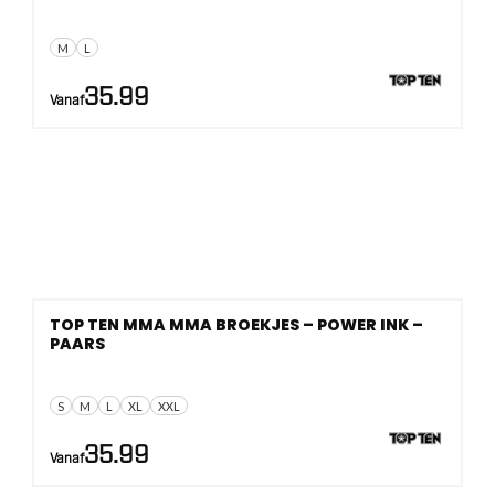
M
L
35.99
Vanaf
TOP TEN MMA MMA BROEKJES – POWER INK –
PAARS
S
M
L
XL
XXL
35.99
Vanaf