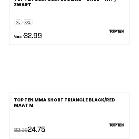
ZWART
XL
XXL
32.99
Vanaf
TOP TEN MMA SHORT TRIANGLE BLACK/RED
MAAT M
AANBIEDING!
Oorspronkelijke
Huidige
24.75
32.99
prijs
prijs
was:
is: