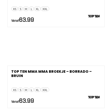
XS
S
M
L
XL
XXL
63.99
Vanaf
TOP TEN MMA MMA BROEKJE – BORRADO –
BRUIN
XS
S
M
L
XL
XXL
63.99
Vanaf