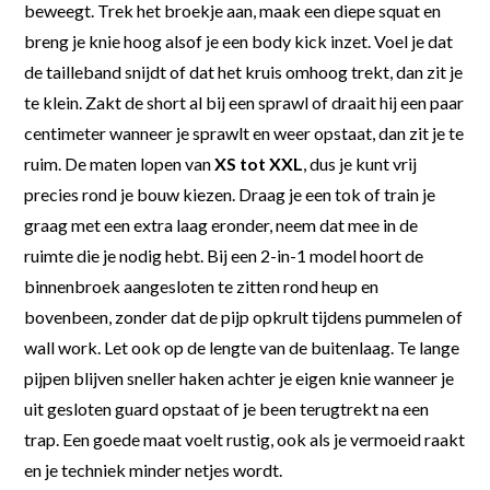
beweegt. Trek het broekje aan, maak een diepe squat en
breng je knie hoog alsof je een body kick inzet. Voel je dat
de tailleband snijdt of dat het kruis omhoog trekt, dan zit je
te klein. Zakt de short al bij een sprawl of draait hij een paar
centimeter wanneer je sprawlt en weer opstaat, dan zit je te
ruim. De maten lopen van
XS tot XXL
, dus je kunt vrij
precies rond je bouw kiezen. Draag je een tok of train je
graag met een extra laag eronder, neem dat mee in de
ruimte die je nodig hebt. Bij een 2-in-1 model hoort de
binnenbroek aangesloten te zitten rond heup en
bovenbeen, zonder dat de pijp opkrult tijdens pummelen of
wall work. Let ook op de lengte van de buitenlaag. Te lange
pijpen blijven sneller haken achter je eigen knie wanneer je
uit gesloten guard opstaat of je been terugtrekt na een
trap. Een goede maat voelt rustig, ook als je vermoeid raakt
en je techniek minder netjes wordt.