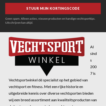
Geen spam. Alleen acties, nieuwe producten en handige vechtsporttips.
Uitschrijven kan altijd.
Al
sind
s
200
7 is
Vechtsportwinkel dé specialist op het gebied van
vechtsport en fitness. Met een rijke historie en
uitgebreide kennis over diverse vechtsporten bieden
wij een breed assortiment aan kwaliteitsproducten van