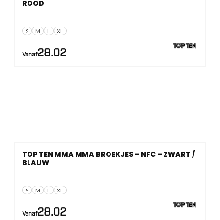
ROOD
S
M
L
XL
28.02
Vanaf
TOP TEN MMA MMA BROEKJES – NFC – ZWART /
BLAUW
S
M
L
XL
28.02
Vanaf