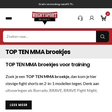
Ga
Gratis verzending vanaf € 75,-
naar
0
inhoud
VER
ZOE
TOP TEN MMA broekjes
TOP TEN MMA broekjes voor training
Zoek je een
TOP TEN MMA broekje
, dan kom je hier
stevige fight shorts en 2-in-1 modellen tegen. Denk aan
uitvoeringen als Borrado, BRAVE, BRAVE Fight Night,
Black Force en Mixfight Gorilla in onder meer
zwart,
bruin, blauw/roze
en andere kleuraccenten.
LEES MEER