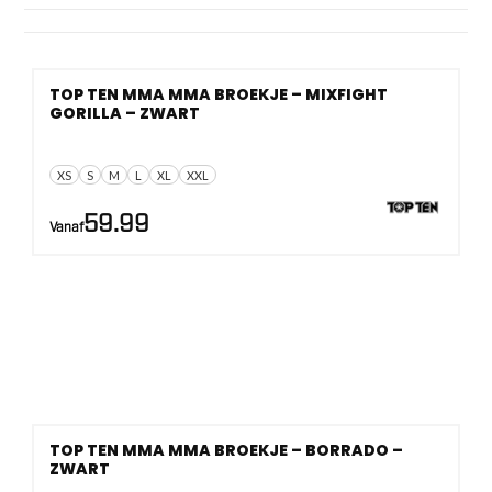
De maten lopen van
XS tot XXL
. Het materiaal is gericht
op licht dragen en snel drogen, met
polyester
als basis en
bij meerdere modellen een geïntegreerde compressie-
TOP TEN MMA MMA BROEKJE – MIXFIGHT
innerbroek, zijsplitten en een tailleband met trekkoord.
GORILLA – ZWART
XS
S
M
L
XL
XXL
59.99
Vanaf
TOP TEN MMA MMA BROEKJE – BORRADO –
ZWART