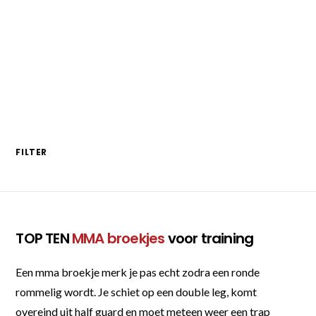
€32.99.
€24.75.
FILTER
TOP TEN
MMA broekjes
voor training
Een mma broekje merk je pas echt zodra een ronde
rommelig wordt. Je schiet op een double leg, komt
overeind uit half guard en moet meteen weer een trap