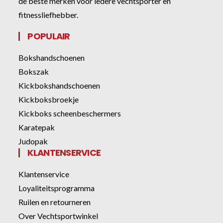
de beste merken voor iedere vechtsporter en
fitnessliefhebber.
POPULAIR
Bokshandschoenen
Bokszak
Kickbokshandschoenen
Kickboksbroekje
Kickboks scheenbeschermers
Karatepak
Judopak
KLANTENSERVICE
Klantenservice
Loyaliteitsprogramma
Ruilen en retourneren
Over Vechtsportwinkel