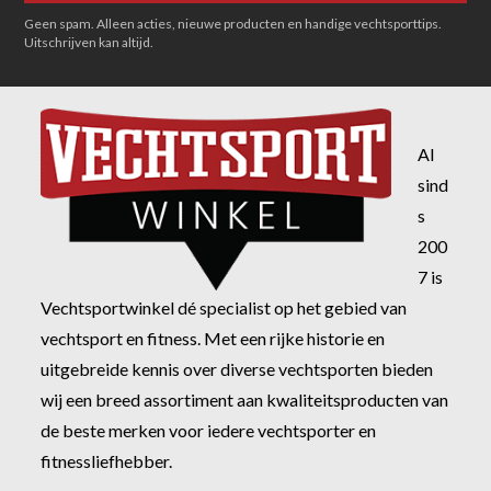
Geen spam. Alleen acties, nieuwe producten en handige vechtsporttips.
Uitschrijven kan altijd.
Al
sind
s
200
7 is
Vechtsportwinkel dé specialist op het gebied van
vechtsport en fitness. Met een rijke historie en
uitgebreide kennis over diverse vechtsporten bieden
wij een breed assortiment aan kwaliteitsproducten van
de beste merken voor iedere vechtsporter en
fitnessliefhebber.