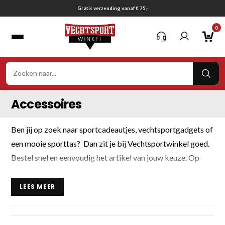
Ga
Gratis verzending vanaf € 75,-
naar
0
inhoud
VER
ZOE
Accessoires
Ben jij op zoek naar sportcadeautjes, vechtsportgadgets of
een mooie sporttas? Dan zit je bij Vechtsportwinkel goed.
Bestel snel en eenvoudig het artikel van jouw keuze. Op
werkdagen voor 15.00 uur besteld, betekent verzending op
de zelfde dag.
LEES MEER
Onder deze categorie vind je onder meer de volgende
artikelen, leuk om cadeau te doen of voor jezelf.