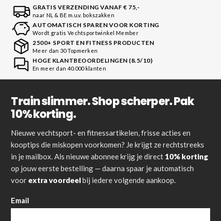
GRATIS VERZENDING VANAF € 75,-
naar NL & BE m.u.v. bokszakken
AUTOMATISCH SPAREN VOOR KORTING
Wordt gratis Vechtsportwinkel Member
2500+ SPORT EN FITNESS PRODUCTEN
Meer dan 30 Topmerken
HOGE KLANTBEOORDELINGEN (8.5/10)
En meer dan 40.000 klanten
Train slimmer. Shop scherper. Pak
10% korting.
Nieuwe vechtsport- en fitnessartikelen, frisse acties en
kooptips die miskopen voorkomen? Je krijgt ze rechtstreeks
in je mailbox. Als nieuwe abonnee krijg je direct
10% korting
op jouw eerste bestelling — daarna spaar je automatisch
voor
extra voordeel
bij iedere volgende aankoop.
Email