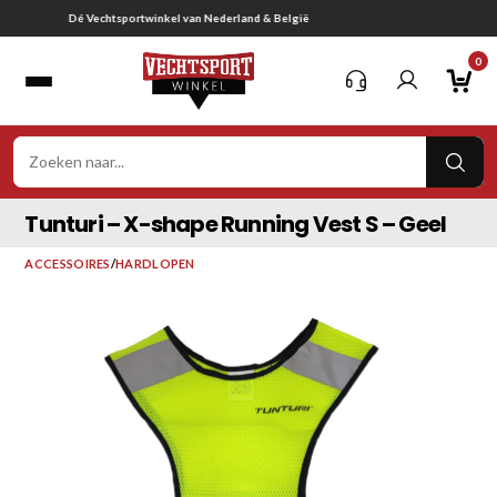
Ga
Gratis verzending vanaf € 75,-
naar
0
inhoud
VER
ZOE
Tunturi – X-shape Running Vest S – Geel
ACCESSOIRES
/
HARDLOPEN