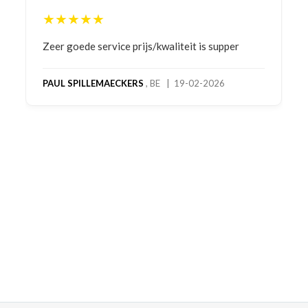
★★★★★
Bestelling gedaan vanwege goede prijzen en
product! Telefonisch contact gehad en 1e deel
bestelling al ontvangen met gifts, waardoor je
oog merkt voor echte service. Nu nog wachten
op deel 2 en kickboksen maar!
MC MAASTRICHT
, NL | 11-02-2026