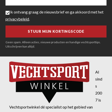
Ik ontvang graag de nieuwsbrief en ga akkoord met het
privacybeleid
.
Geen spam. Alleen acties, nieuwe producten en handige vechtsporttips.
Uitschrijven kan altijd.
Al
sind
s
200
7 is
Vechtsportwinkel dé specialist op het gebied van