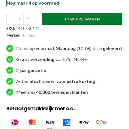
Nog maar 4 op voorraad
Tunturi
-
+
IN WINKELWAGEN
-
SKU:
14TUSRU172
X-
Merken:
Tunturi
.
shape
Running
Direct op voorraad,
Maandag
(10-08) bij je
geleverd
Vest
Gratis verzending
v.a. €75,- NL/BE
S
-
2 jaar
garantie
Geel
Automatisch sparen voor
extra korting
aantal
Meer dan
40.000 tevreden klanten
Betaal gemakkelijk met o.a.