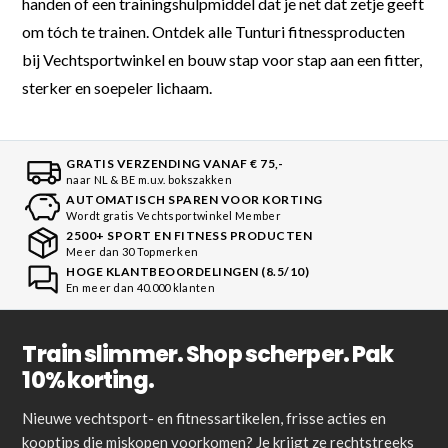
handen of een trainingshulpmiddel dat je net dat zetje geeft
om tóch te trainen. Ontdek alle Tunturi fitnessproducten
bij Vechtsportwinkel en bouw stap voor stap aan een fitter,
sterker en soepeler lichaam.
GRATIS VERZENDING VANAF € 75,-
naar NL & BE m.u.v. bokszakken
AUTOMATISCH SPAREN VOOR KORTING
Wordt gratis Vechtsportwinkel Member
2500+ SPORT EN FITNESS PRODUCTEN
Meer dan 30 Topmerken
HOGE KLANTBEOORDELINGEN (8.5/10)
En meer dan 40.000 klanten
Train slimmer. Shop scherper. Pak
10% korting.
Nieuwe vechtsport- en fitnessartikelen, frisse acties en
kooptips die miskopen voorkomen? Je krijgt ze rechtstreeks