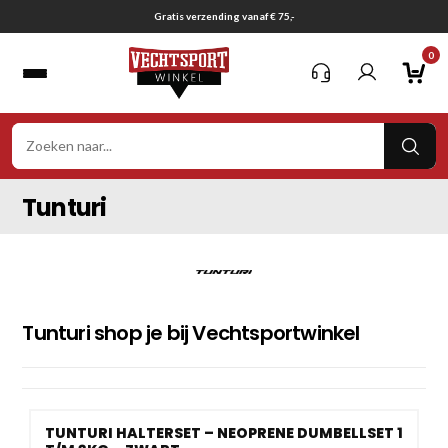
Ga
Gratis verzending vanaf € 75,-
naar
0
inhoud
VER
ZOE
Tunturi
Tunturi shop je bij Vechtsportwinkel
TUNTURI HALTERSET – NEOPRENE DUMBELLSET 1