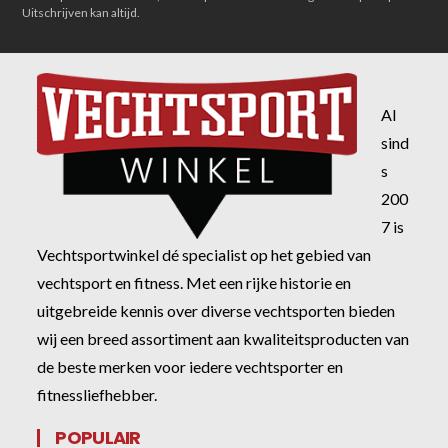
Uitschrijven kan altijd.
Al
sind
s
200
7 is
Vechtsportwinkel dé specialist op het gebied van
vechtsport en fitness. Met een rijke historie en
uitgebreide kennis over diverse vechtsporten bieden
wij een breed assortiment aan kwaliteitsproducten van
de beste merken voor iedere vechtsporter en
fitnessliefhebber.
POPULAIR