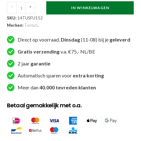
Tunturi
-
+
IN WINKELWAGEN
-
SKU:
14TUSFU152
Balance
Merken:
Tunturi
.
Trainer
Incl
Direct op voorraad,
Dinsdag
(11-08) bij je
geleverd
Tubings
Gratis verzending
v.a. €75,- NL/BE
-
Blauw
2 jaar
garantie
aantal
Automatisch sparen voor
extra korting
Meer dan
40.000 tevreden klanten
Betaal gemakkelijk met o.a.