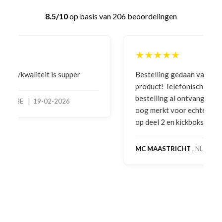
8.5/10
op basis van 206 beoordelingen
★★★★★
Bestelling gedaan vanwege goede prijzen en
product! Telefonisch contact gehad en 1e deel
bestelling al ontvangen met gifts, waardoor je
oog merkt voor echte service. Nu nog wachten
op deel 2 en kickboksen maar!
MC MAASTRICHT
, NL | 11-02-2026