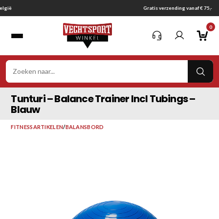
Ga
Gratis verzending vanaf € 75,-
naar
0
inhoud
VER
ZOE
Tunturi – Balance Trainer Incl Tubings –
Blauw
FITNESSARTIKELEN
/
BALANSBORD