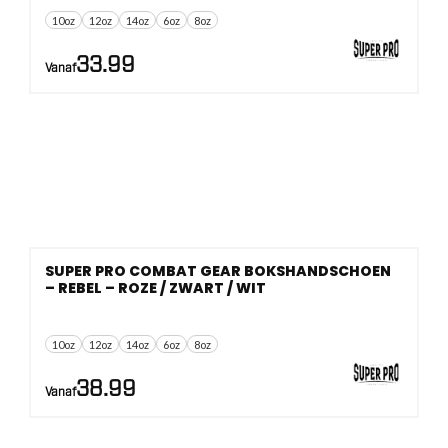
10oz
12oz
14oz
6oz
8oz
33.99
Vanaf
SUPER PRO COMBAT GEAR BOKSHANDSCHOEN
– REBEL – ROZE / ZWART / WIT
10oz
12oz
14oz
6oz
8oz
38.99
Vanaf