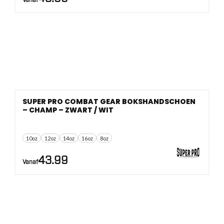
Vanaf
SUPER PRO COMBAT GEAR BOKSHANDSCHOEN
– CHAMP – ZWART / WIT
10oz
12oz
14oz
16oz
8oz
43.99
Vanaf