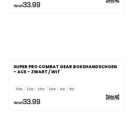
33.99
Vanaf
SUPER PRO COMBAT GEAR BOKSHANDSCHOEN
– ACE – ZWART / WIT
10oz
12oz
14oz
16oz
6oz
8oz
33.99
Vanaf