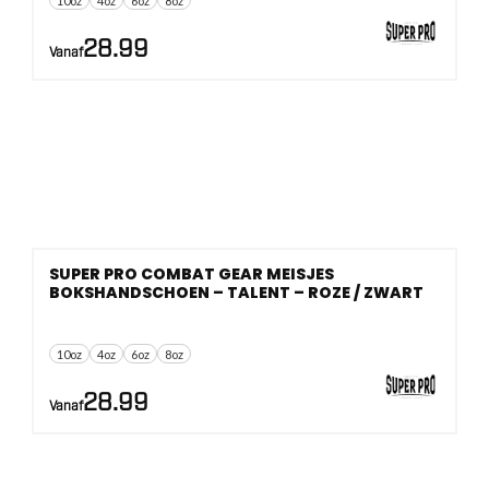
10oz
4oz
6oz
8oz
28.99
Vanaf
SUPER PRO COMBAT GEAR MEISJES
BOKSHANDSCHOEN – TALENT – ROZE / ZWART
10oz
4oz
6oz
8oz
28.99
Vanaf