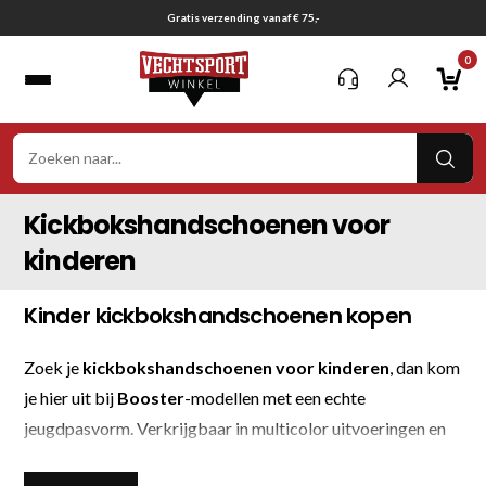
Ga
Gratis verzending vanaf € 75,-
naar
0
inhoud
VER
ZOE
Kickbokshandschoenen voor
kinderen
Kinder kickbokshandschoenen kopen
Zoek je
kickbokshandschoenen voor kinderen
, dan kom
je hier uit bij
Booster
-modellen met een echte
jeugdpasvorm. Verkrijgbaar in multicolor uitvoeringen en
in 4 oz, 6 oz, 8 oz en 10 oz.