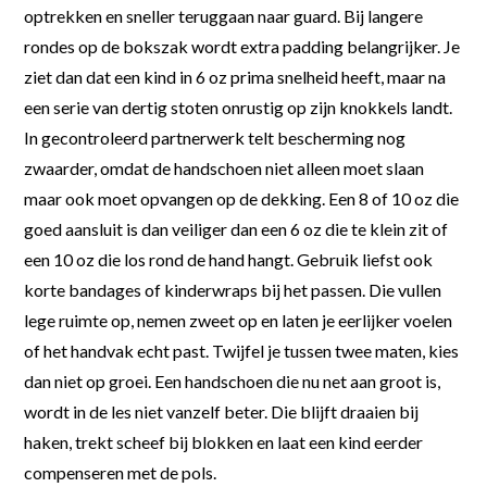
optrekken en sneller teruggaan naar guard. Bij langere
rondes op de bokszak wordt extra padding belangrijker. Je
ziet dan dat een kind in 6 oz prima snelheid heeft, maar na
een serie van dertig stoten onrustig op zijn knokkels landt.
In gecontroleerd partnerwerk telt bescherming nog
zwaarder, omdat de handschoen niet alleen moet slaan
maar ook moet opvangen op de dekking. Een 8 of 10 oz die
goed aansluit is dan veiliger dan een 6 oz die te klein zit of
een 10 oz die los rond de hand hangt. Gebruik liefst ook
korte bandages of kinderwraps bij het passen. Die vullen
lege ruimte op, nemen zweet op en laten je eerlijker voelen
of het handvak echt past. Twijfel je tussen twee maten, kies
dan niet op groei. Een handschoen die nu net aan groot is,
wordt in de les niet vanzelf beter. Die blijft draaien bij
haken, trekt scheef bij blokken en laat een kind eerder
compenseren met de pols.