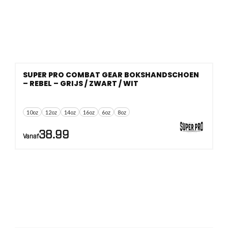
SUPER PRO COMBAT GEAR BOKSHANDSCHOEN
– REBEL – GRIJS / ZWART / WIT
10oz
12oz
14oz
16oz
6oz
8oz
38.99
Vanaf