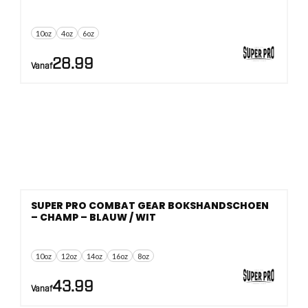
10oz
4oz
6oz
28.99
Vanaf
SUPER PRO COMBAT GEAR BOKSHANDSCHOEN
– CHAMP – BLAUW / WIT
10oz
12oz
14oz
16oz
8oz
43.99
Vanaf