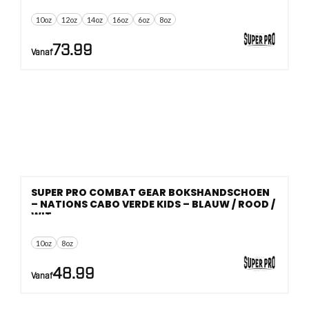
10oz
12oz
14oz
16oz
6oz
8oz
73.99
Vanaf
SUPER PRO COMBAT GEAR BOKSHANDSCHOEN
– NATIONS CABO VERDE KIDS – BLAUW / ROOD /
WIT
10oz
8oz
48.99
Vanaf