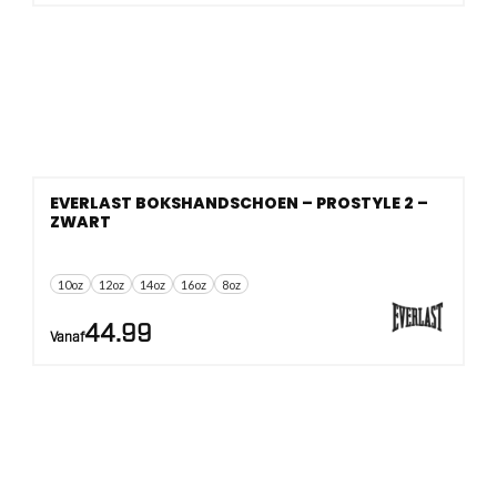
EVERLAST BOKSHANDSCHOEN – PROSTYLE 2 –
ZWART
10oz
12oz
14oz
16oz
8oz
44.99
Vanaf