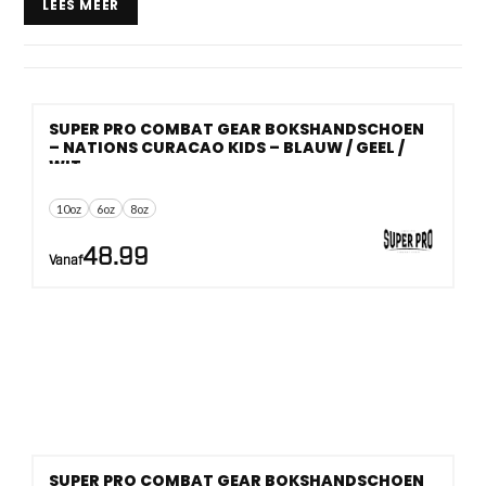
LEES MEER
De nadruk ligt op veilige basics voor de les:
kunstleer
,
foamvulling
, vaste duim en klittenbandsluiting. Precies
wat je wilt voor padwerk, bokszak en eerste
partneroefeningen.
SUPER PRO COMBAT GEAR BOKSHANDSCHOEN
– NATIONS CURACAO KIDS – BLAUW / GEEL /
WIT
10oz
6oz
8oz
48.99
Vanaf
SUPER PRO COMBAT GEAR BOKSHANDSCHOEN