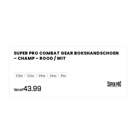
SUPER PRO COMBAT GEAR BOKSHANDSCHOEN
– CHAMP – ROOD / WIT
10oz
12oz
14oz
16oz
8oz
43.99
Vanaf