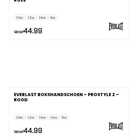
ROZE
10oz
12oz
14oz
8oz
44.99
Vanaf
EVERLAST BOKSHANDSCHOEN – PROSTYLE 2 –
ROOD
10oz
12oz
14oz
16oz
8oz
44.99
Vanaf