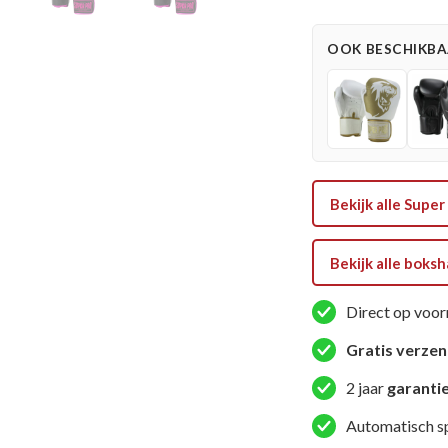
Bokshandschoen
-
OOK BESCHIKBAA
Warrior
Lederen
-
Roze
/
Zwart
Bekijk alle Sup
aantal
Bekijk alle bok
Direct op voor
Gratis verze
2 jaar
garanti
Automatisch s