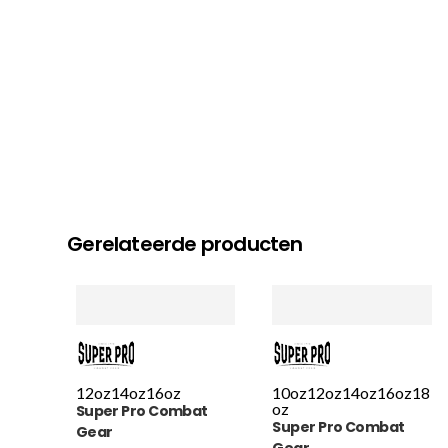
Gerelateerde producten
12oz
14oz
16oz
10oz
12oz
14oz
16oz
18
oz
Super Pro Combat
Super Pro Combat
Gear