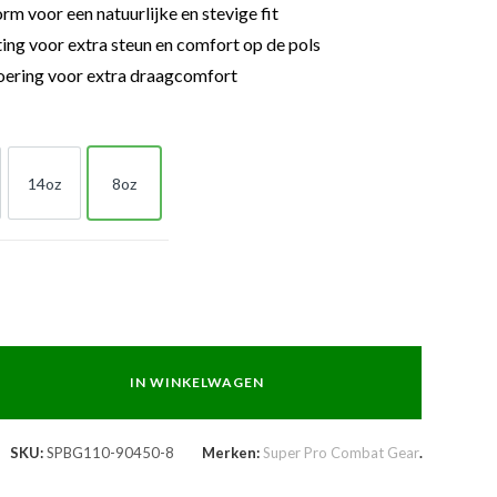
rm voor een natuurlijke en stevige fit
ing voor extra steun en comfort op de pols
ering voor extra draagcomfort
14oz
8oz
z
14oz
8oz
IN WINKELWAGEN
SKU:
SPBG110-90450-8
Merken:
Super Pro Combat Gear
.