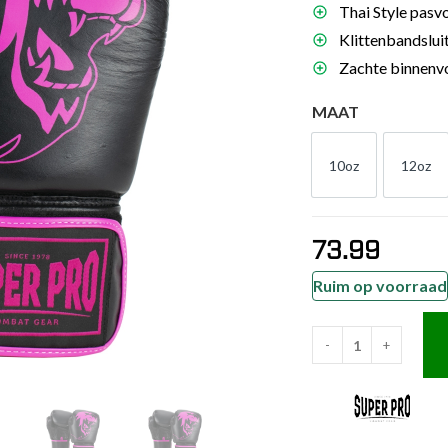
Thai Style pasvo
es
Klittenbandsluit
schoenen
Zachte binnenvo
gsartikelen
MAAT
ingsmateriaal
10oz
12oz
10oz
12o
pen
n trapkussens
73.99
sens en pads
Ruim op voorraad
-
+
Super
Pro
Combat
Gear