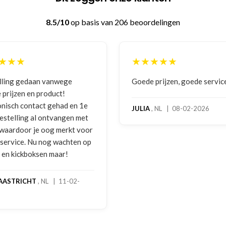
8.5/10
op basis van 206 beoordelingen
★★★★★
★★★★★
ede prijzen, goede service
Zeer betrouwbaar en per
benadering van de klant.
hoog servicelevel. Beste
LIA
, NL | 08-02-2026
bokshandschoenen hadd
gebruikssporen. Hierove
melding gedaan per e-ma
foto's. Dezelfde avond w
gebeld door Hans van de
handschoenen bleken ee
geretourneerd product, 
stond nergens vermeld. 
een goede oplossing ge