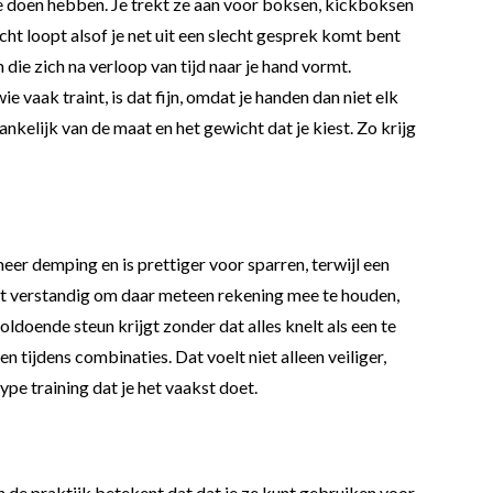
e doen hebben. Je trekt ze aan voor boksen, kickboksen
cht loopt alsof je net uit een slecht gesprek komt bent
ie zich na verloop van tijd naar je hand vormt.
 vaak traint, is dat fijn, omdat je handen dan niet elk
nkelijk van de maat en het gewicht dat je kiest. Zo krijg
eer demping en is prettiger voor sparren, terwijl een
 het verstandig om daar meteen rekening mee te houden,
voldoende steun krijgt zonder dat alles knelt als een te
 tijdens combinaties. Dat voelt niet alleen veiliger,
ype training dat je het vaakst doet.
n de praktijk betekent dat dat je ze kunt gebruiken voor