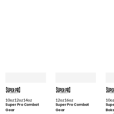
een extra korting voor d
handschoenen. En binnen
dagen stond het bedrag a
rekening. Echt top!
MADO
, NL | 30-01-2026
10oz
12oz
14oz
12oz
16oz
10o
Super Pro Combat
Super Pro Combat
Supe
Gear
Gear
Bok