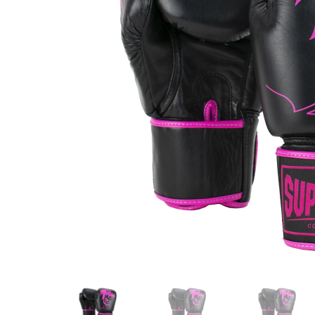
Karate
Voor dam
Zakhand
Taekwondo
Trainin
Brazilian Jiu jitsu
Bokszak
Bevestig
Krav Maga
bokszak
Bokspop
Stoot- e
Stootkus