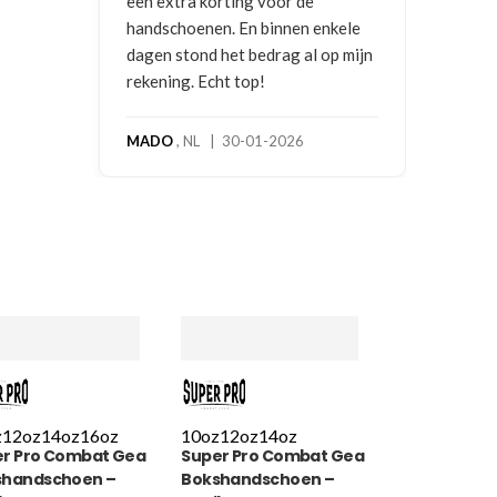
e
 enkele
l op mijn
z
12oz
14oz
16oz
10oz
12oz
14oz
r Pro Combat Gear
Super Pro Combat Gear
shandschoen –
Bokshandschoen –