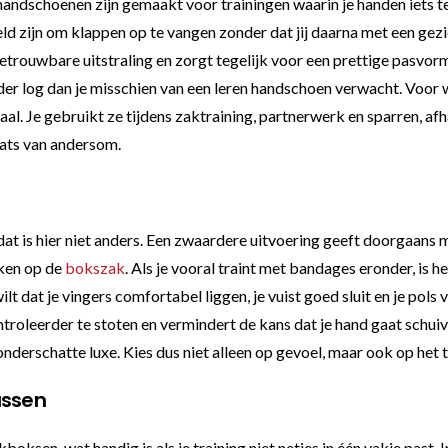
ndschoenen zijn gemaakt voor trainingen waarin je handen iets t
eld zijn om klappen op te vangen zonder dat jij daarna met een gezi
rouwbare uitstraling en zorgt tegelijk voor een prettige pasvorm d
er log dan je misschien van een leren handschoen verwacht. Voor wie
. Je gebruikt ze tijdens zaktraining, partnerwerk en sparren, afha
aats van andersom.
at is hier niet anders. Een zwaardere uitvoering geeft doorgaans m
rken op de
bokszak
. Als je vooral traint met bandages eronder, is
ilt dat je vingers comfortabel liggen, je vuist goed sluit en je pols 
oleerder te stoten en vermindert de kans dat je hand gaat schuiven
onderschatte luxe. Kies dus niet alleen op gevoel, maar ook op het t
ussen
sen, wat handig is als je training niet netjes in één vakje past. I