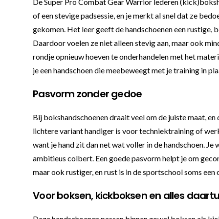
De Super Pro Combat Gear Warrior lederen (kick)boksha
of een stevige padsessie, en je merkt al snel dat ze bedo
gekomen. Het leer geeft de handschoenen een rustige, bet
Daardoor voelen ze niet alleen stevig aan, maar ook mind
rondje opnieuw hoeven te onderhandelen met het materiaal
je een handschoen die meebeweegt met je training in pl
Pasvorm zonder gedoe
Bij bokshandschoenen draait veel om de juiste maat, en d
lichtere variant handiger is voor techniektraining of we
want je hand zit dan net wat voller in de handschoen. Je w
ambitieus colbert. Een goede pasvorm helpt je om gecontr
maar ook rustiger, en rust is in de sportschool soms een 
Voor boksen, kickboksen en alles daart
Deze handschoenen passen binnen zowel boksen als kickbok