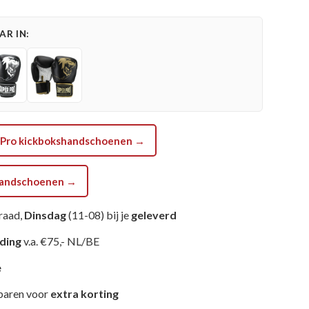
R IN:
er Pro kickbokshandschoenen →
shandschoenen →
raad,
Dinsdag
(11-08) bij je
geleverd
nding
v.a. €75,- NL/BE
e
paren voor
extra korting