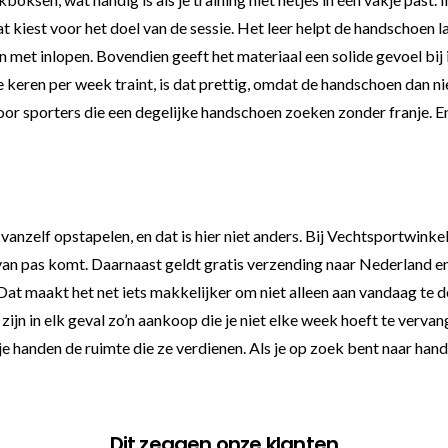
at kiest voor het doel van de sessie. Het leer helpt de handschoen l
 met inlopen. Bovendien geeft het materiaal een solide gevoel bij 
ren per week traint, is dat prettig, omdat de handschoen dan niet 
or sporters die een degelijke handschoen zoeken zonder franje. En e
anzelf opstapelen, en dat is hier niet anders. Bij Vechtsportwinkel
van pas komt. Daarnaast geldt gratis verzending naar Nederland en B
g. Dat maakt het net iets makkelijker om niet alleen aan vandaag te
 in elk geval zo’n aankoop die je niet elke week hoeft te vervang
ef je handen de ruimte die ze verdienen. Als je op zoek bent naar h
Dit zeggen onze klanten