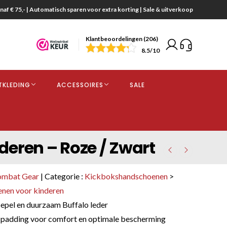
naf € 75,- | Automatisch sparen voor extra korting | Sale & uitverkoop
Klantbeoordelingen (206)
end
8.5
/10
opdracht
TKLEDING
ACCESSOIRES
SALE
kjes
eren – Roze / Zwart
ombat Gear
| Categorie :
Kickbokshandschoenen
>
nen voor kinderen
pel en duurzaam Buffalo leder
adding voor comfort en optimale bescherming