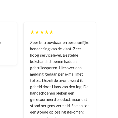
★★★★★
soonlijke
Goede communicatie, artikel goed
C
 Zeer
ontvangen
e
lde
v
en
NICO VERMUNICHT
, BE | 29-01-
r een
2026
B
il met
2
erd ik
n Ing. De
n
maar dat
Samen tot
komen: