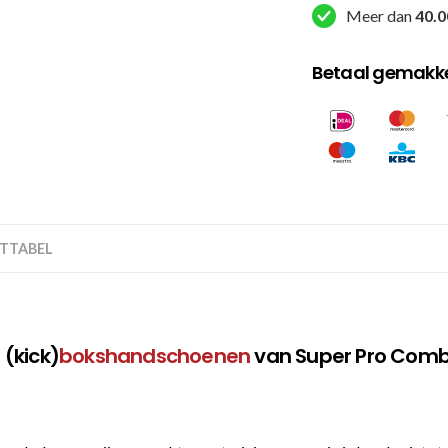
Meer dan
40.0
Betaal gemakkel
TTABEL
(kick)
bokshandschoenen
van Super Pro Comb