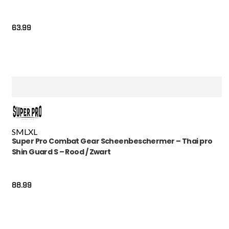
63.99
S
M
L
XL
Super Pro Combat Gear Scheenbeschermer – Thai pro
Shin Guard S – Rood / Zwart
88.99