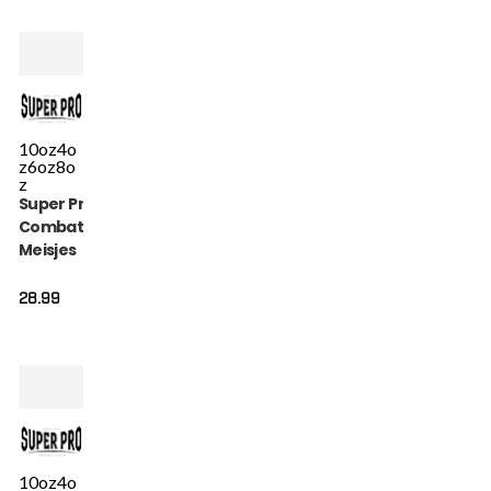
10oz
4o
z
6oz
8o
z
Super Pro
Combat Gear
Meisjes
Bokshandschoen
- Talent - Roze /
28.99
Zwart
10oz
4o