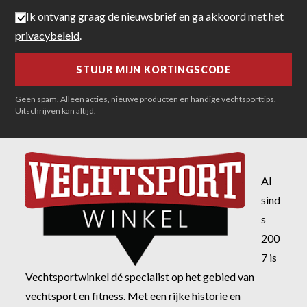
Ik ontvang graag de nieuwsbrief en ga akkoord met het
privacybeleid
.
Geen spam. Alleen acties, nieuwe producten en handige vechtsporttips.
Uitschrijven kan altijd.
Al
sind
s
200
7 is
Vechtsportwinkel dé specialist op het gebied van
vechtsport en fitness. Met een rijke historie en