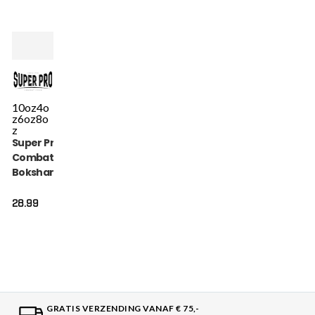
10oz
4o
z
6oz
8o
z
Super Pro
Combat Gear
Bokshandschoen
- Talent - Rood
28.99
GRATIS VERZENDING VANAF € 75,-