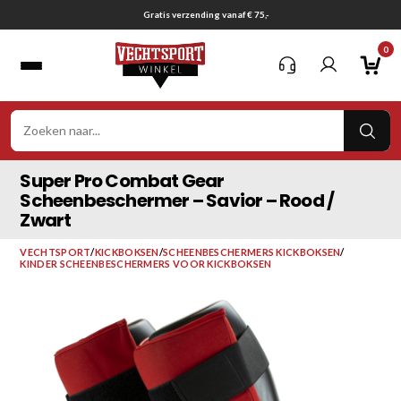
Ga
Gratis verzending vanaf € 75,-
naar
0
inhoud
VER
ZOE
Super Pro Combat Gear
Scheenbeschermer – Savior – Rood /
Zwart
VECHTSPORT
/
KICKBOKSEN
/
SCHEENBESCHERMERS KICKBOKSEN
/
KINDER SCHEENBESCHERMERS VOOR KICKBOKSEN