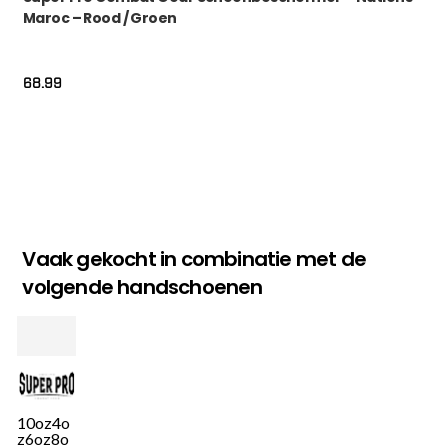
Maroc – Rood / Groen
68.99
Vaak gekocht in combinatie met de
volgende handschoenen
10oz
4o
z
6oz
8o