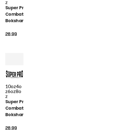
z
Super Pro
Combat Gear
Bokshandschoen
- Talent - Zwart /
Zilver
28.99
10oz
4o
z
6oz
8o
z
Super Pro
Combat Gear
Bokshandschoen
- Talent - Zwart /
Wit
28.99