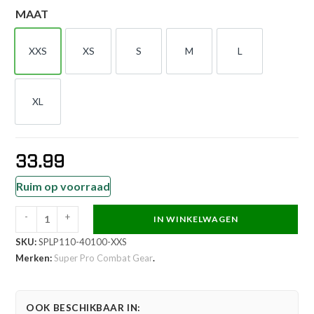
MAAT
XXS
XS
S
M
L
XXS
XS
S
M
L
XL
XL
33.99
Ruim op voorraad
-
+
IN WINKELWAGEN
Super
SKU:
SPLP110-40100-XXS
Pro
Merken:
Super Pro Combat Gear
.
Combat
Gear
Scheenbeschermer
OOK BESCHIKBAAR IN: