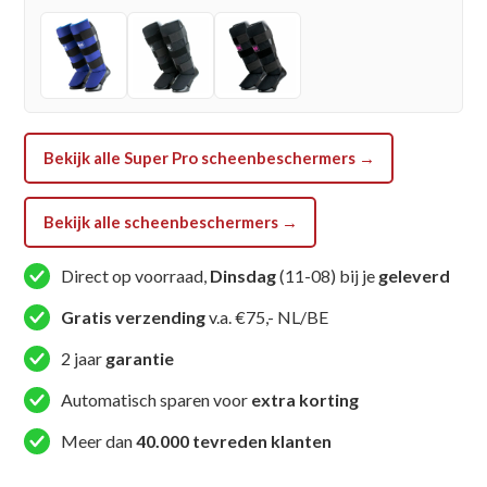
-
Savior
-
Rood
/
Zwart
Bekijk alle Super Pro scheenbeschermers →
aantal
Bekijk alle scheenbeschermers →
Direct op voorraad,
Dinsdag
(11-08) bij je
geleverd
Gratis verzending
v.a. €75,- NL/BE
2 jaar
garantie
Automatisch sparen voor
extra korting
Meer dan
40.000 tevreden klanten