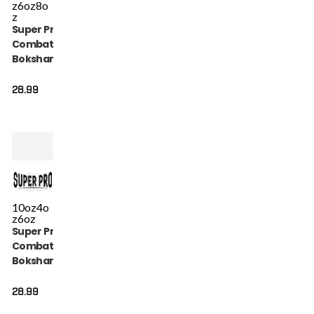
z
6oz
8o
z
Super Pro
Combat Gear
Bokshandschoen
- Talent - Goud /
Zwart
28.99
10oz
4o
z
6oz
Super Pro
Combat Gear
Bokshandschoen
- Talent - Blauw
28.99