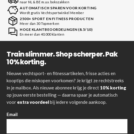
naar NL & BE m.u.v. bokszakken
AUTOMATISCH SPAREN VOOR KORTING
Wordt gratis Vechtsportwinkel Member
2500+ SPORT EN FITNESS PRODUCTEN
Meer dan 30 Topmerken
HOGE KLANTBEOORDELINGEN (8.5/10)
En meer dan 40.000 klanten
Train slimmer. Shop scherper. Pak
10% korting.
Nieuwe vechtsport- en fitnessartikelen, frisse acties en
kooptips die miskopen voorkomen? Je krijgt ze rechtstreeks
in je mailbox. Als nieuwe abonnee krijg je direct
10% korting
op jouw eerste bestelling — daarna spaar je automatisch
voor
extra voordeel
bij iedere volgende aankoop.
Email