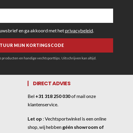
euwsbrief en ga akkoord met het
privacybeleid
.
producten en handige vechtsporttips. Uitschrijven kan altijd.
DIRECT ADVIES
Bel
+31 318 250 030
of
mail onze
klantenservice
.
Let op
:
Vechtsportwinkel
is een online
shop, wij hebben
géén showroom of