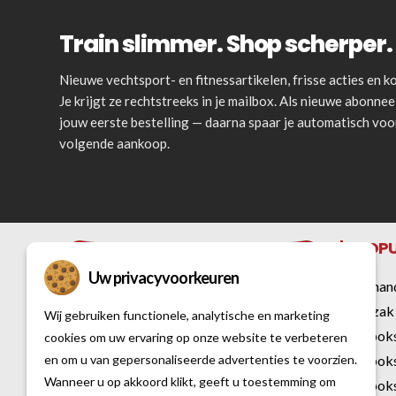
Train slimmer. Shop scherper. 
Nieuwe vechtsport- en fitnessartikelen, frisse acties en
Je krijgt ze rechtstreeks in je mailbox. Als nieuwe abonnee 
jouw eerste bestelling — daarna spaar je automatisch vo
volgende aankoop.
POPU
Uw privacyvoorkeuren
Bokshan
Bokszak
Wij gebruiken functionele, analytische en marketing
Kickbok
cookies om uw ervaring op onze website te verbeteren
en om u van gepersonaliseerde advertenties te voorzien.
Kickbok
Al sinds 2007 is Vechtsportwinkel dé
Wanneer u op akkoord klikt, geeft u toestemming om
Kickboks