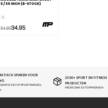
es
S / 30 INCH (B-STOCK)
AANBIEDING!
schoenen
S
gsartikelen
Oorspronkelijke
Huidige
34.95
54.90
prijs
prijs
was:
is:
ingsmateriaal
€54.90.
€34.95.
pen
n trapkussens
sens en pads
ATISCH SPAREN VOOR
2500+ SPORT EN FITNESS
NG
PRODUCTEN
GRATIS VECHTSPORTWINKEL
MEER DAN 30 TOPMERKEN
R