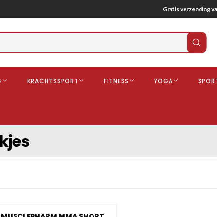
Gratis verzending va
Verz
zoek
G
KRACHTSSPORT
FITNESS
YOGA
SPOR
ndschoenen
Boksbeschermers
Boksbroe
Bandages
kjes
Gebitsbescherming
dschoenen
o
deren
MUSCLEPHARM MMA SHORT