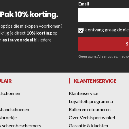
Email
Pak 10% korting.
 kooptips die miskopen voorkomen?
Ik ontvang graag de ni
krijg je direct
10% korting
op
or
extra voordeel
bij iedere
Geen spam. Alleen acties, nieuwe 
LAIR
KLANTENSERVICE
dschoenen
Klantenservice
Loyaliteitsprogramma
shandschoenen
Ruilen en retourneren
sbroekje
Over Vechtsportwinkel
 scheenbeschermers
Garantie & klachten