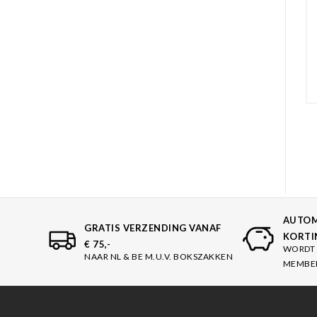
Karate
Voor dam
Zakhand
Taekwondo
Trainin
Brazilian Jiu jitsu
Bokszak
Bevestig
Krav Maga
bokszak
Bokspop
Stoot- e
Stootkus
AUTOM
GRATIS VERZENDING VANAF
KORTI
€ 75,-
WORDT 
NAAR NL & BE M.U.V. BOKSZAKKEN
MEMBE