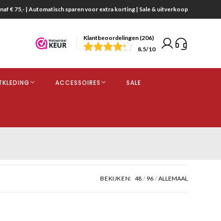
naf € 75,- | Automatisch sparen voor extra korting | Sale & uitverkoop
Klantbeoordelingen (206)
end
8.5
/10
opdracht
TKLEDING
ACCESSOIRES
SALE
kjes
BEKIJKEN:
48
96
ALLEMAAL