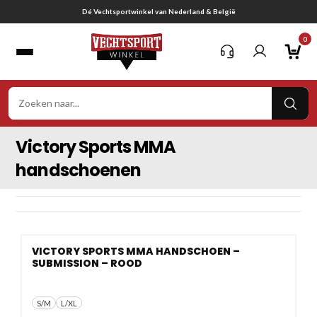
Ga
Dé Vechtsportwinkel van Nederland & België
naar
0
inhoud
VER
ZOE
Victory Sports MMA
handschoenen
VICTORY SPORTS MMA HANDSCHOEN –
SUBMISSION – ROOD
S/M
L/XL