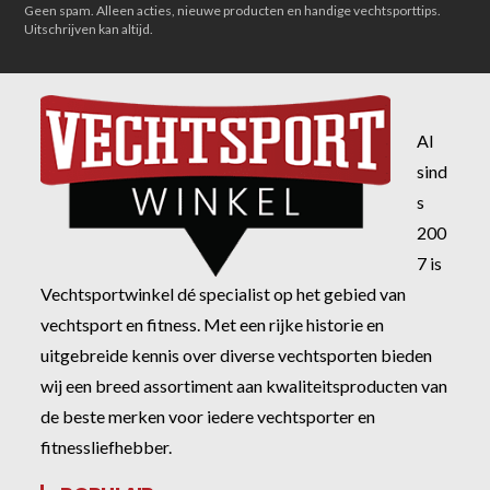
Geen spam. Alleen acties, nieuwe producten en handige vechtsporttips.
Uitschrijven kan altijd.
Al
sind
s
200
7 is
Vechtsportwinkel dé specialist op het gebied van
vechtsport en fitness. Met een rijke historie en
uitgebreide kennis over diverse vechtsporten bieden
wij een breed assortiment aan kwaliteitsproducten van
de beste merken voor iedere vechtsporter en
fitnessliefhebber.