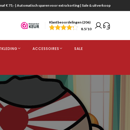
naf € 75,- | Automatisch sparen voor extra korting | Sale & uitverkoop
Klantbeoordelingen (206)
end
8.5
/10
opdracht
TKLEDING
ACCESSOIRES
SALE
kjes