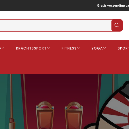
Gratis verzending va
Verz
zoek
G
KRACHTSSPORT
FITNESS
YOGA
SPOR
ndschoenen
Boksbeschermers
Boksbroe
Bandages
Gebitsbescherming
dschoenen
o
deren