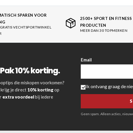
ATISCH SPAREN VOOR
2500+ SPORT EN FITNESS
NG
PRODUCTEN
GRATIS VECHTSPORTWINKEL
MEER DAN 30 TOPMERKEN
R
Email
Pak 10% korting.
 kooptips die miskopen voorkomen?
Ik ontvang graag de ni
krijg je direct
10% korting
op
or
extra voordeel
bij iedere
Geen spam. Alleen acties, nieuwe 