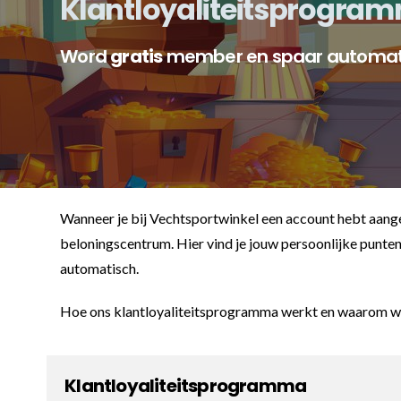
Klantloyaliteitsprogra
Karate
Voor dam
Zakhand
Taekwondo
Word
gratis
member en spaar automati
Trainin
Brazilian Jiu jitsu
Bokszak
Krav Maga
Bevestig
bokszak
Bokspop
Wanneer je bij Vechtsportwinkel een account hebt aangem
Stoot- e
beloningscentrum. Hier vind je jouw persoonlijke punten
Stootkus
automatisch.
Hoe ons klantloyaliteitsprogramma werkt en waarom we
Klantloyaliteitsprogramma