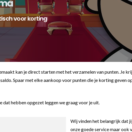
mma
es
schoenen
sch voor korting
gsartikelen
ingsmateriaal
pen
aakt kan je direct starten met het verzamelen van punten. Je krij
n trapkussens
saldo. Spaar met elke aankoop voor punten die je korting geven o
sens en pads
 dat hebben opgezet leggen we graag voor je uit.
Wij vinden het belangrijk dat ji
onze goede service maar ook vo