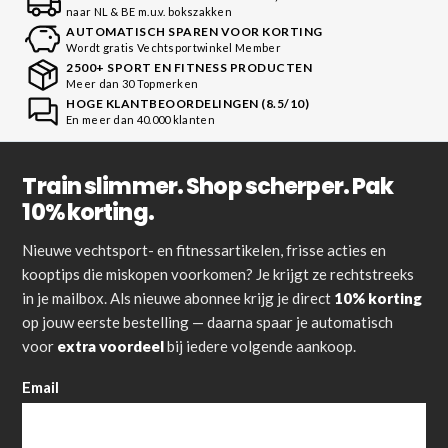
naar NL & BE m.u.v. bokszakken
AUTOMATISCH SPAREN VOOR KORTING
Wordt gratis Vechtsportwinkel Member
2500+ SPORT EN FITNESS PRODUCTEN
Meer dan 30 Topmerken
HOGE KLANTBEOORDELINGEN (8.5/10)
En meer dan 40.000 klanten
Train slimmer. Shop scherper. Pak
10% korting.
Nieuwe vechtsport- en fitnessartikelen, frisse acties en
kooptips die miskopen voorkomen? Je krijgt ze rechtstreeks
in je mailbox. Als nieuwe abonnee krijg je direct
10% korting
op jouw eerste bestelling — daarna spaar je automatisch
voor
extra voordeel
bij iedere volgende aankoop.
Email