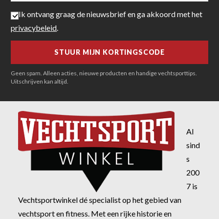
Ik ontvang graag de nieuwsbrief en ga akkoord met het
privacybeleid
.
Geen spam. Alleen acties, nieuwe producten en handige vechtsporttips.
Uitschrijven kan altijd.
Al
sind
s
200
7 is
Vechtsportwinkel dé specialist op het gebied van
vechtsport en fitness. Met een rijke historie en