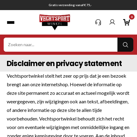
Ga
Gratis verzending vanaf € 75,-
naar
0
inhoud
VER
ZOE
Disclaimer en privacy statement
Vechtsportwinkel stelt het zeer op prijs dat je een bezoek
brengt aan onze internetshop. Hoewel de informatie op
deze site permanent zo accuraat en actueel mogelijk wordt
weergegeven, zijn wijzigingen ook aan tekst, afbeeldingen,
of andere informatie op deze site te allen tijde
voorbehouden. Vechtsportwinkel behoudt zich het recht
voor om eventuele wijzigingen met onmiddellijke ingang en
zonder enige kennisgeving door te voeren. Aan de inhoud