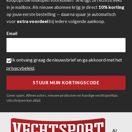
in je mailbox. Als nieuwe abonnee krijg je direct
10% korting
op jouw eerste bestelling — daarna spaar je automatisch
voor
extra voordeel
bij iedere volgende aankoop.
Email
Ik ontvang graag de nieuwsbrief en ga akkoord met het
privacybeleid
.
Geen spam. Alleen acties, nieuwe producten en handige vechtsporttips.
Uitschrijven kan altijd.
Al