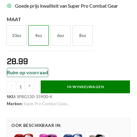
Goede prijs kwaliteit van Super Pro Combat Gear
MAAT
10oz
4oz
6oz
8oz
10oz
4oz
6oz
8oz
28.99
Ruim op voorraad
-
+
IN WINKELWAGEN
Super
SKU:
SPBG130-35900-4
Pro
Merken:
Super Pro Combat Gear
.
Combat
Gear
Bokshandschoen
OOK BESCHIKBAAR IN:
-
Talent