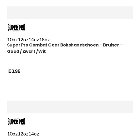
10oz
12oz
14oz
18oz
Super Pro Combat Gear Bokshandschoen – Bruiser –
Goud / Zwart / Wit
108.99
10oz
12oz
14oz