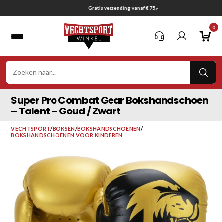
Ga
Gratis verzending vanaf € 75,-
naar
0
inhoud
VER
ZOE
Super Pro Combat Gear Bokshandschoen
– Talent – Goud / Zwart
VECHTSPORT
/
BOKSEN
/
BOKSHANDSCHOENEN
/
BOKSHANDSCHOENEN VOOR KINDEREN