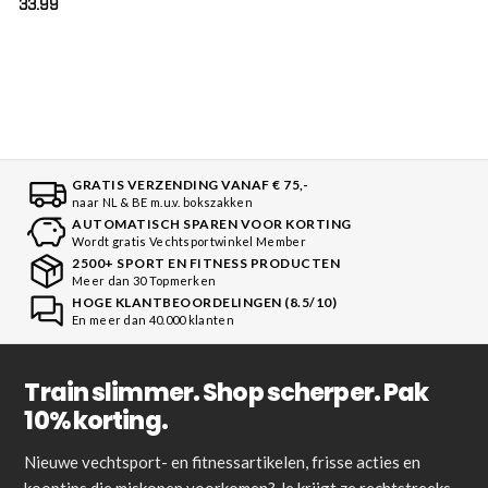
33.99
GRATIS VERZENDING VANAF € 75,-
naar NL & BE m.u.v. bokszakken
AUTOMATISCH SPAREN VOOR KORTING
Wordt gratis Vechtsportwinkel Member
2500+ SPORT EN FITNESS PRODUCTEN
Meer dan 30 Topmerken
HOGE KLANTBEOORDELINGEN (8.5/10)
En meer dan 40.000 klanten
Train slimmer. Shop scherper. Pak
10% korting.
Nieuwe vechtsport- en fitnessartikelen, frisse acties en
kooptips die miskopen voorkomen? Je krijgt ze rechtstreeks