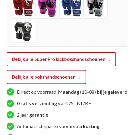
-
Goud
/
Zwart
aantal
Bekijk alle Super Pro kickbokshandschoenen →
Bekijk alle bokshandschoenen →
Direct op voorraad,
Maandag
(10-08) bij je
geleverd
Gratis verzending
v.a. €75,- NL/BE
2 jaar
garantie
Automatisch sparen voor
extra korting