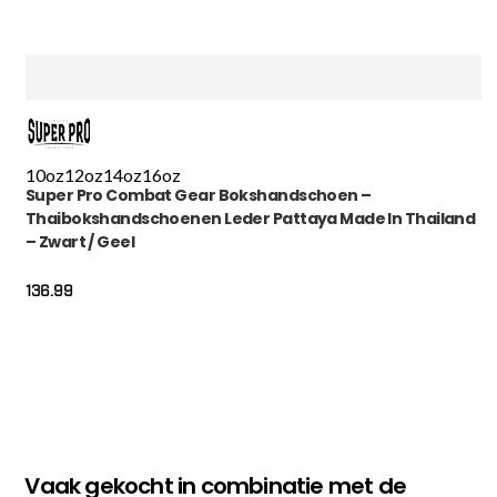
10oz
12oz
14oz
16oz
Super Pro Combat Gear Bokshandschoen –
Thaibokshandschoenen Leder Pattaya Made In Thailand
– Zwart / Geel
136.99
Vaak gekocht in combinatie met de