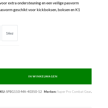
 voor extra ondersteuning en een veilige pasvorm
asvorm geschikt voor kickboksen, boksen en K1
16oz
z
16oz
IN WINKELWAGEN
SKU:
SPBG110-MA-40350-12
Merken:
Super Pro Combat Gear
.