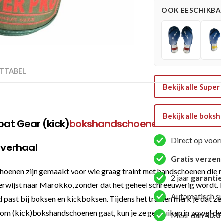
-
OOK BESCHIKBAA
Nations
Maroc
-
Rood
/
TTABEL
Groen
Bekijk alle Sup
aantal
Bekijk alle bok
at Gear (kick)
bokshandschoenen
Nations Mar
Direct op voor
 verhaal
Gratis verze
n zijn gemaakt voor wie graag traint met handschoenen die niet a
2 jaar
garanti
 verwijst naar Marokko, zonder dat het geheel schreeuwerig wordt. 
Automatisch s
d past bij boksen en kickboksen. Tijdens het trainen merk je dat z
het om (kick)bokshandschoenen gaat, kun je ze gebruiken in zowel de
Meer dan
40.0