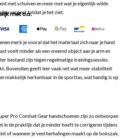
ent met schuiven en meer met wat je eigenlijk wilde
ijna vergeet totdat je het ziet.
ijk met o.a.
nen merk je vooral dat het materiaal zich naar je hand
ast voelt minder als een vreemd object aan je arm en
ter bestand zijn tegen regelmatige trainingssessies.
kt. Bovendien geeft leer vaak net wat meer stabiliteit
en makkelijk herkenbaar in de sporttas, wat handig is op
eze Super Pro Combat Gear handschoenen zijn zo ontworpen
n de praktijk dat je minder hoeft te corrigeren tijdens
raint of wanneer je veel herhalingen maakt op de bokszak.