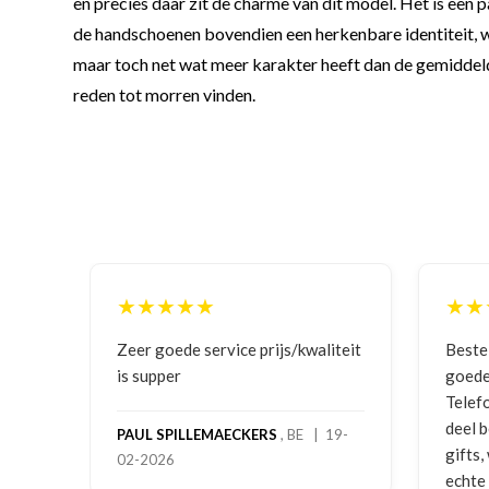
en precies daar zit de charme van dit model. Het is een
de handschoenen bovendien een herkenbare identiteit, wat
maar toch net wat meer karakter heeft dan de gemiddelde
reden tot morren vinden.
★★★★★
★★
ging
Zeer goede service prijs/kwaliteit
Beste
is supper
goede
Telef
deel 
PAUL SPILLEMAECKERS
, BE | 19-
gifts
02-2026
-
echte