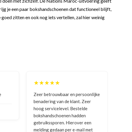
 te doen met zichzelf. De Nations Maroc-uitvoering geeft
rijg je een paar bokshandschoenen dat functioneel blijft,
ed zitten en ook nog iets vertellen, zal hier weinig
★★★★★
★
e
Zeer betrouwbaar en persoonlijke
Goed
benadering van de klant. Zeer
ontv
hoog servicelevel. Bestelde
bokshandschoenen hadden
NIC
gebruikssporen. Hierover een
2026
melding gedaan per e-mail met