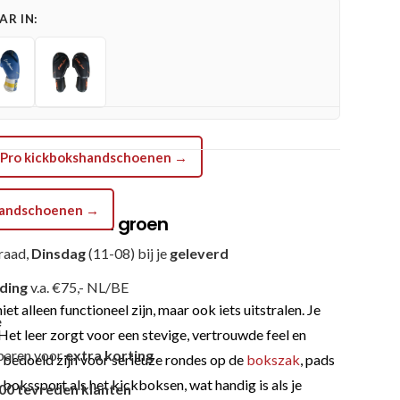
R IN:
er Pro kickbokshandschoenen →
shandschoenen →
oc leder rood groen
raad,
Dinsdag
(11-08) bij je
geleverd
nding
v.a. €75,- NL/BE
lleen functioneel zijn, maar ook iets uitstralen. Je
e
Het leer zorgt voor een stevige, vertrouwde feel en
paren voor
extra korting
e bedoeld zijn voor serieuze rondes op de
bokszak
, pads
 bokssport als het kickboksen, wat handig is als je
00 tevreden klanten