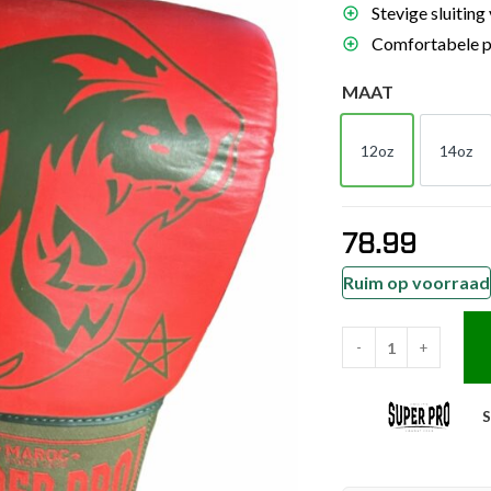
Stevige sluiting
es
Comfortabele p
schoenen
MAAT
gsartikelen
12oz
14oz
ingsmateriaal
12oz
14o
pen
78.99
n trapkussens
sens en pads
Ruim op voorraad
-
+
Super
Pro
Combat
Gear
Bokshandschoen