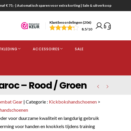
naf € 75,- | Automatisch sparen voor extra korting | Sale & uitverkoop
Klantbeoordelingen (206)
end
8.5
/10
opdracht
TKLEDING
ACCESSOIRES
SALE
kjes
roc – Rood / Groen
ombat Gear
| Categorie :
Kickbokshandschoenen
>
shandschoenen
er voor duurzame kwaliteit en langdurig gebruik
rming voor handen en knokkels tijdens training