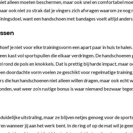
n niet alleen moeten beschermen, maar ook snel en comfortabel mo
 maar ook niet zo strak dat je vingers zich afvragen waarom ze nog 
ainingsdoel, want een handschoen met bandages voelt altijd anders
ussen
f je niet voor elke trainingsvorm een apart paar in huis te halen. D
in een kast vol sportspullen die elkaar verdringen. De handschoene
oel rond de pols en knokkels. Dat is prettig bij harde impact, maar 
n een doordachte vorm voelen ze geschikt voor regelmatige training
ers die hun handschoenen niet alleen willen dragen, maar ook echt wi
zonden, wat weer zo’n rustige bonus is waar niemand bezwaar tegen
idelijke uitstraling, maar ze blijven netjes genoeg voor de sport
en wanneer jij aan het werk bent. In de ring of op de mat wil je ge