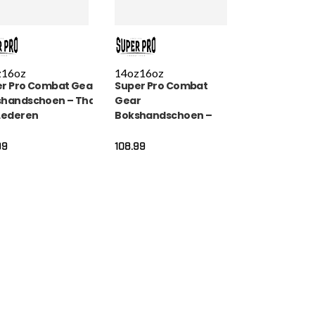
z
16oz
14oz
16oz
r Pro Combat Gear
Super Pro Combat
handschoen – Thai
Gear
Lederen
Bokshandschoen –
ai)bokshandschoenen
Thai pro Lederen –
art
Rood
99
108.99