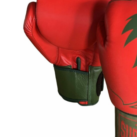
Karate
Voor dam
Zakhand
Taekwondo
Trainin
Brazilian Jiu jitsu
Bokszak
Bevestig
Krav Maga
bokszak
Bokspop
Stoot- e
Stootkus