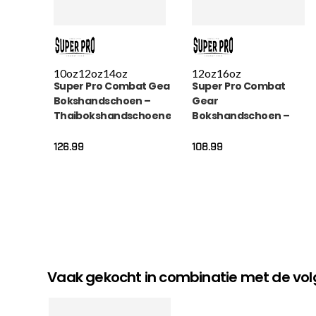
10oz
12oz
14oz
12oz
16oz
Super Pro Combat Gear
Super Pro Combat
Bokshandschoen –
Gear
Thaibokshandschoenen
Bokshandschoen –
Leder Pattaya – Rood /
Thai pro Lederen
Zwart
(thai) – Zwart / Wit
126.99
108.99
Vaak gekocht in combinatie met de v