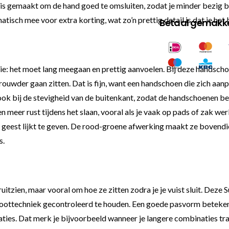
 is gemaakt om de hand goed te omsluiten, zodat je minder bezig b
atisch mee voor extra korting, wat zo’n prettig detail is dat je het b
Betaal gemakkel
ie: het moet lang meegaan en prettig aanvoelen. Bij deze handschoe
ouwder gaan zitten. Dat is fijn, want een handschoen die zich aanp
 ook bij de stevigheid van de buitenkant, zodat de handschoenen be
 meer rust tijdens het slaan, vooral als je vaak op pads of zak wer
de geest lijkt te geven. De rood-groene afwerking maakt ze bovendi
s.
ruitzien, maar vooral om hoe ze zitten zodra je je vuist sluit. D
toottechniek gecontroleerd te houden. Een goede pasvorm betekent i
ritaties. Dat merk je bijvoorbeeld wanneer je langere combinaties t