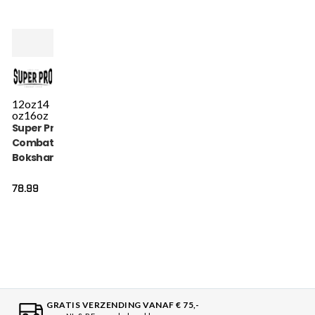
12oz
14
oz
16oz
Super Pro
Combat Gear
Bokshandschoen
- Nations
Curacao - Blauw
78.99
/ Geel / Wit
GRATIS VERZENDING VANAF € 75,-