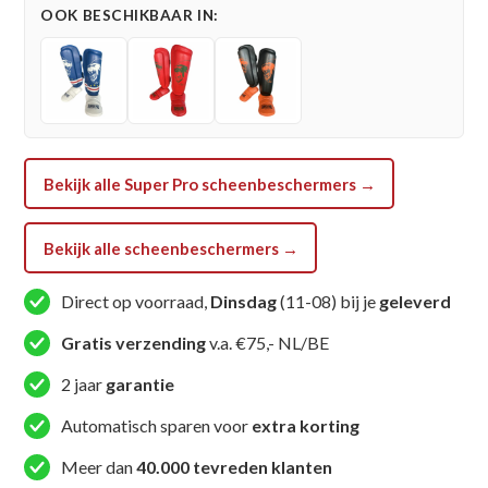
OOK BESCHIKBAAR IN:
-
Nations
Curacao
-
Blauw
/
Bekijk alle Super Pro scheenbeschermers →
Geel
/
Wit
Bekijk alle scheenbeschermers →
aantal
Direct op voorraad,
Dinsdag
(11-08) bij je
geleverd
Gratis verzending
v.a. €75,- NL/BE
2 jaar
garantie
Automatisch sparen voor
extra korting
Meer dan
40.000 tevreden klanten