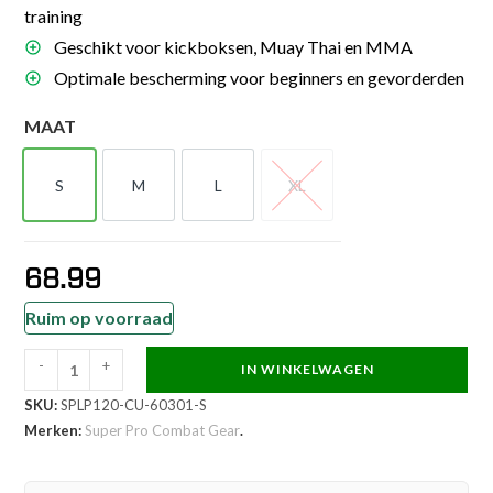
training
Geschikt voor kickboksen, Muay Thai en MMA
Optimale bescherming voor beginners en gevorderden
MAAT
S
M
L
XL
S
M
L
XL
68.99
Ruim op voorraad
-
+
IN WINKELWAGEN
Super
SKU:
SPLP120-CU-60301-S
Pro
Merken:
Super Pro Combat Gear
.
Combat
Gear
Scheenbeschermer