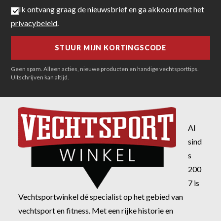
Ik ontvang graag de nieuwsbrief en ga akkoord met het
privacybeleid
.
Geen spam. Alleen acties, nieuwe producten en handige vechtsporttips.
Uitschrijven kan altijd.
Al
sind
s
200
7 is
Vechtsportwinkel dé specialist op het gebied van
vechtsport en fitness. Met een rijke historie en