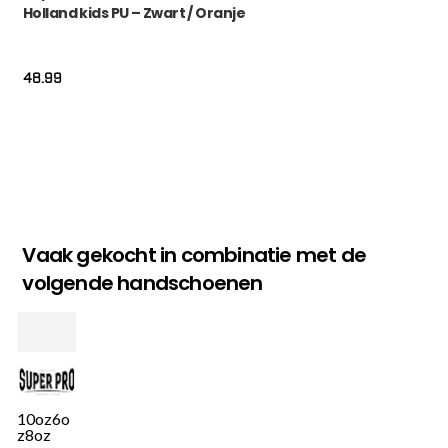
Holland kids PU – Zwart / Oranje
48.99
Vaak gekocht in combinatie met de
volgende handschoenen
10oz
6o
z
8oz