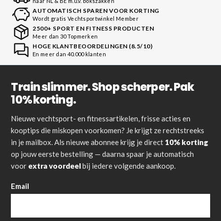
naar NL & BE m.u.v. bokszakken
AUTOMATISCH SPAREN VOOR KORTING
Wordt gratis Vechtsportwinkel Member
2500+ SPORT EN FITNESS PRODUCTEN
Meer dan 30 Topmerken
HOGE KLANTBEOORDELINGEN (8.5/10)
En meer dan 40.000 klanten
Train slimmer. Shop scherper. Pak
10% korting.
Nieuwe vechtsport- en fitnessartikelen, frisse acties en
kooptips die miskopen voorkomen? Je krijgt ze rechtstreeks
in je mailbox. Als nieuwe abonnee krijg je direct
10% korting
op jouw eerste bestelling — daarna spaar je automatisch
voor
extra voordeel
bij iedere volgende aankoop.
Email