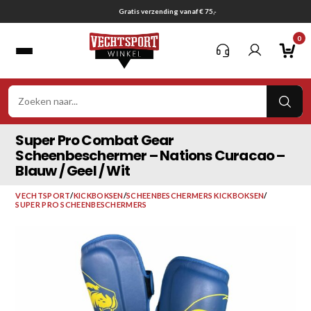
Ga
Gratis verzending vanaf € 75,-
naar
0
inhoud
VER
ZOE
Super Pro Combat Gear
Scheenbeschermer – Nations Curacao –
Blauw / Geel / Wit
VECHTSPORT
/
KICKBOKSEN
/
SCHEENBESCHERMERS KICKBOKSEN
/
SUPER PRO SCHEENBESCHERMERS