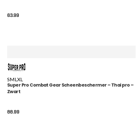
63.99
S
M
L
XL
Super Pro Combat Gear Scheenbeschermer – Thai pro –
Zwart
88.99