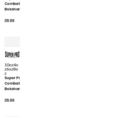
Combat Gear
Bokshandschoen
- Talent - Zwart /
Zilver
28.99
10oz
4o
z
6oz
8o
z
Super Pro
Combat Gear
Bokshandschoen
- Talent - Zwart /
Wit
28.99