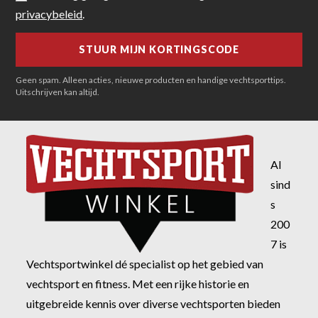
privacybeleid
.
Geen spam. Alleen acties, nieuwe producten en handige vechtsporttips.
Uitschrijven kan altijd.
Al
sind
s
200
7 is
Vechtsportwinkel dé specialist op het gebied van
vechtsport en fitness. Met een rijke historie en
uitgebreide kennis over diverse vechtsporten bieden