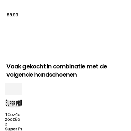
88.99
Vaak gekocht in combinatie met de
volgende handschoenen
10oz
4o
z
6oz
8o
z
Super Pro