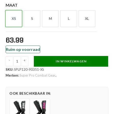
MAAT
XS
S
M
L
XL
XS
S
M
L
XL
63.99
Ruim op voorraad
-
+
IN WINKELWAGEN
Super
SKU:
SPLP120-90351-XS
Pro
Merken:
Super Pro Combat Gear
.
Combat
Gear
Scheenbeschermer
OOK BESCHIKBAAR IN:
-
Protector
Se