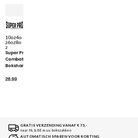
10oz
4o
z
6oz
8o
z
Super Pro
Combat Gear
Bokshandschoen
- Talent - Rood
28.99
GRATIS VERZENDING VANAF € 75,-
naar NL & BE m.u.v. bokszakken
AUTOMATISCH SPAREN VOOR KORTING