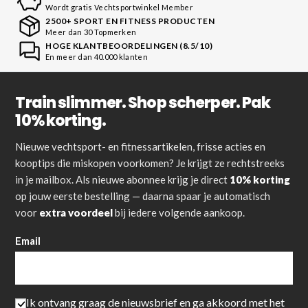
Wordt gratis Vechtsportwinkel Member
2500+ SPORT EN FITNESS PRODUCTEN
Meer dan 30 Topmerken
HOGE KLANTBEOORDELINGEN (8.5/10)
En meer dan 40.000 klanten
Train slimmer. Shop scherper. Pak
10% korting.
Nieuwe vechtsport- en fitnessartikelen, frisse acties en
kooptips die miskopen voorkomen? Je krijgt ze rechtstreeks
in je mailbox. Als nieuwe abonnee krijg je direct
10% korting
op jouw eerste bestelling — daarna spaar je automatisch
voor
extra voordeel
bij iedere volgende aankoop.
Email
Ik ontvang graag de nieuwsbrief en ga akkoord met het