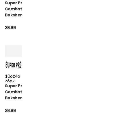
Super Pro
Combat Gear
Bokshandschoen
- Talent - Goud /
Zwart
28.99
10oz
4o
z
6oz
Super Pro
Combat Gear
Bokshandschoen
- Talent - Blauw
28.99