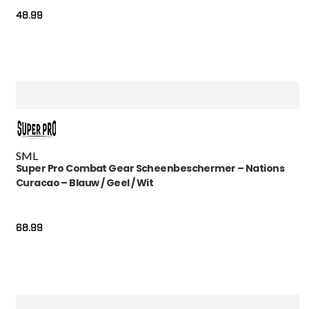
48.99
S
M
L
Super Pro Combat Gear Scheenbeschermer – Nations
Curacao – Blauw / Geel / Wit
68.99