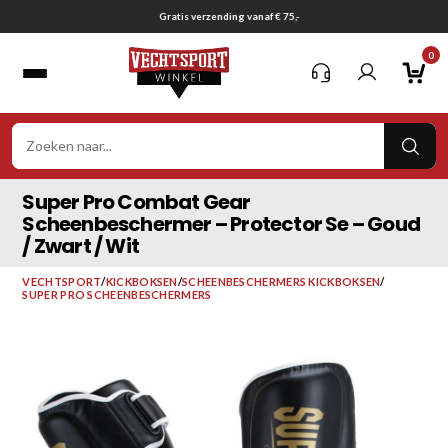
Ga
Gratis verzending vanaf € 75,-
naar
0
inhoud
VER
ZOE
Super Pro Combat Gear
Scheenbeschermer – Protector Se – Goud
/ Zwart / Wit
VECHTSPORT
/
KICKBOKSEN
/
SCHEENBESCHERMERS KICKBOKSEN
/
SUPER PRO SCHEENBESCHERMERS