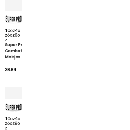
10oz
4o
z
6oz
8o
z
Super Pro
Combat Gear
Meisjes
Bokshandschoen
- Talent - Roze /
28.99
Zwart
10oz
4o
z
6oz
8o
z