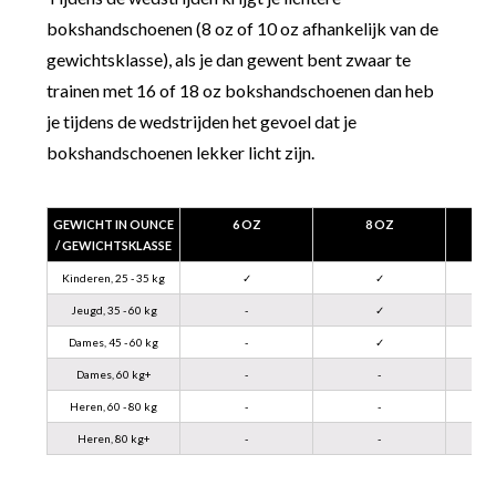
bokshandschoenen (8 oz of 10 oz afhankelijk van de
gewichtsklasse), als je dan gewent bent zwaar te
trainen met 16 of 18 oz bokshandschoenen dan heb
je tijdens de wedstrijden het gevoel dat je
bokshandschoenen lekker licht zijn.
GEWICHT IN OUNCE
6 OZ
8 OZ
/ GEWICHTSKLASSE
Kinderen, 25 - 35 kg
✓
✓
Jeugd, 35 - 60 kg
-
✓
Dames, 45 - 60 kg
-
✓
Dames, 60 kg+
-
-
Heren, 60 - 80 kg
-
-
Heren, 80 kg+
-
-