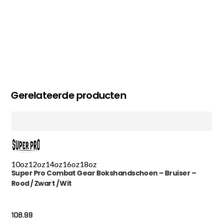
Gerelateerde producten
10oz
12oz
14oz
16oz
18oz
Super Pro Combat Gear Bokshandschoen – Bruiser –
Rood / Zwart / Wit
108.99