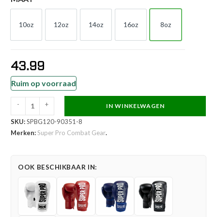
10oz
12oz
14oz
16oz
8oz
10oz
12oz
14oz
16oz
8oz
43.99
Ruim op voorraad
-
+
IN WINKELWAGEN
Super
SKU:
SPBG120-90351-8
Pro
Merken:
Super Pro Combat Gear
.
Combat
Gear
Bokshandschoen
OOK BESCHIKBAAR IN:
-
Champ
Se
-