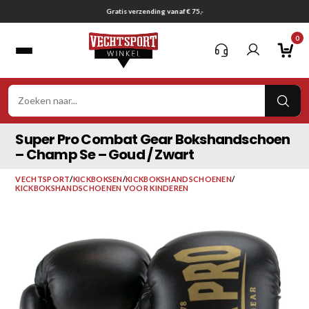
Ga
Gratis verzending vanaf € 75,-
naar
0
inhoud
VER
ZOE
Super Pro Combat Gear Bokshandschoen
– Champ Se – Goud / Zwart
VECHTSPORT
/
KICKBOKSEN
/
KICKBOKSHANDSCHOENEN
/
KICKBOKSHANDSCHOENEN VOOR KINDEREN