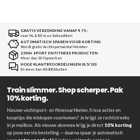
GRATIS VERZENDING VANAF € 75,-
naar NL & BE m.u.v. bokszakken
AUTOMATISCH SPAREN VOOR KORTING
Wordt gratis Vechtsportwinkel Member
2500+ SPORT EN FITNESS PRODUCTEN
Meer dan 30 Topmerken
HOGE KLANTBEOORDELINGEN (8.5/10)
En meer dan 40.000 klanten
Train slimmer. Shop scherper. Pak
10% korting.
Nieuwe vechtsport- en fitnessartikelen, frisse acties en
kooptips die miskopen voorkomen? Je krijgt ze rechtstreeks
in je mailbox. Als nieuwe abonnee krijg je direct
10% korting
op jouw eerste bestelling — daarna spaar je automatisch
voor
extra voordeel
bij iedere volgende aankoop.