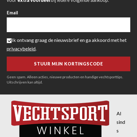
Email
Ik ontvang graag de nieuwsbrief en ga akkoord met het
privacybeleid
.
Geen spam. Alleen acties, nieuwe producten en handige vechtsporttips.
Uitschrijven kan altijd.
Al
sind
s