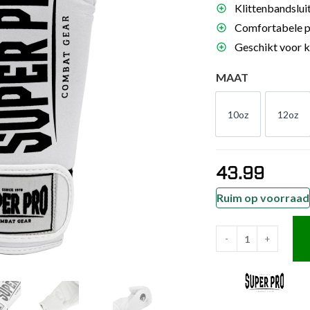
Klittenbandslui
es
Comfortabele p
schoenen
Geschikt voor 
gsartikelen
MAAT
ingsmateriaal
10oz
12oz
10oz
12o
pen
n trapkussens
43.99
sens en pads
Ruim op voorraad
-
+
Super
Pro
Combat
Gear