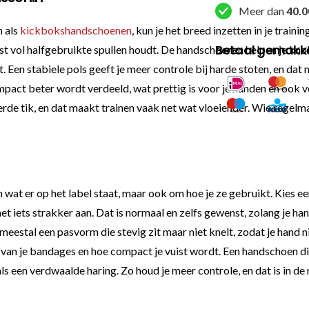
Meer dan
40.0
 als
kickbokshandschoenen
, kun je het breed inzetten in je traini
Betaal gemakkel
ast vol halfgebruikte spullen houdt. De handschoenen helpen je kno
en stabiele pols geeft je meer controle bij harde stoten, en dat mer
act beter wordt verdeeld, wat prettig is voor je handen en ook voo
erde tik, en dat maakt trainen vaak net wat vloeiender. Wie regelm
at er op het label staat, maar ook om hoe je ze gebruikt. Kies een
t iets strakker aan. Dat is normaal en zelfs gewenst, zolang je h
eestal een pasvorm die stevig zit maar niet knelt, zodat je hand nie
van je bandages en hoe compact je vuist wordt. Een handschoen die 
een verdwaalde haring. Zo houd je meer controle, en dat is in de 