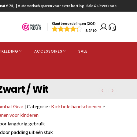
naf € 75,- | Automatisch sparen voor extra korting | Sale & uitverkoop
Klantbeoordelingen (206)
end
8.5
/10
opdracht
TKLEDING
ACCESSOIRES
SALE
kjes
wart / Wit
ombat Gear
| Categorie :
Kickbokshandschoenen
>
nen voor kinderen
or langdurig gebruik
door padding uit één stuk