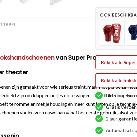
Bokshandschoen
-
OOK BESCHIKBAA
Champ
TTABEL
-
Zwart
/
Wit
okshandschoenen
van Super Pro Combat Gea
aantal
Bekijk alle Sup
r theater
Bekijk alle bok
zijn gemaakt voor wie serieus traint, maar niet per se zin heeft 
bedoeld zijn om klappen netjes op te vangen. Dat klinkt simpel, en d
Direct op voor
oeft te rommelen met je houding en meer kunt letten op je techniek. 
Gratis verze
ndschoenen voelen vertrouwd aan vanaf het eerste gebruik, alsof ze ni
2 jaar
garanti
Automatisch s
ussenin