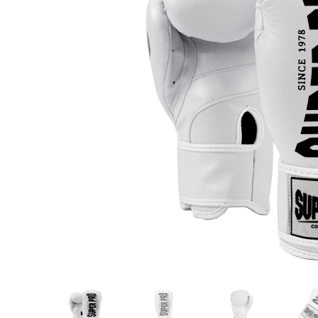
Karate
Voor dam
Zakhand
Taekwondo
Trainin
Brazilian Jiu jitsu
Bokszak
Bevestig
Krav Maga
bokszak
Bokspop
Stoot- e
Stootkus