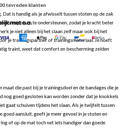
00 tevreden klanten
ng. Dat is handig als je afwisselt tussen stoten op de zak
ijk met o.a.
kkels en polsen te ondersteunen, zodat je kracht beter
k je niet alleen bij het slaan zelf maar ook bij het
r je trainingspartner of trainingsmateriaal. Je hoeft
atig traint, weet dat comfort en bescherming zelden
 maat die past bij je trainingsdoel en de bandages die je
and nog goed gesloten kan worden zonder dat je knokkels
t gaat schuiven tijdens het slaan. Als je twijfelt tussen
goed aansluit, geeft je meer gevoel in je stoten en
ring of op de mat toch net iets handiger dan goede