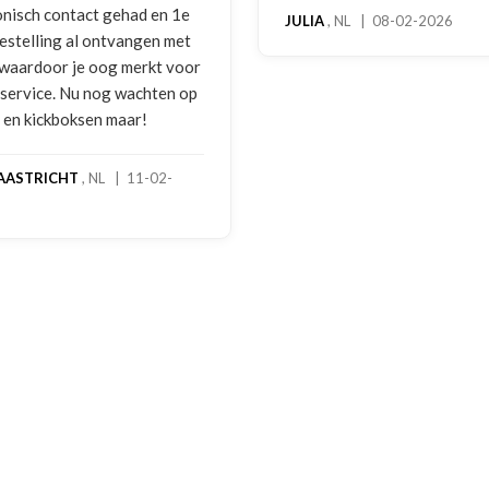
e
hoog ser
JULIA
, NL | 08-02-2026
t
bokshan
or
gebruiks
op
melding 
foto's. 
gebeld d
handscho
geretour
stond ne
een goed
een extr
handscho
dagen st
rekening
MADO
, 