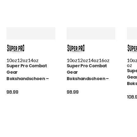
10oz
12oz
14oz
10oz
12oz
14oz
16oz
10o
oz
Super Pro Combat
Super Pro Combat
Supe
Gear
Gear
Gea
Bokshandschoen –
Bokshandschoen –
Bok
Leather Thai Gloves
Leather Thai Gloves –
Knoc
Stripes – Rood / Blauw
Rood / Zwart / Wit
98.99
98.99
Wit
108.
/ Wit