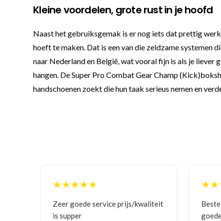
Kleine voordelen, grote rust in je hoofd
Naast het gebruiksgemak is er nog iets dat prettig werkt
hoeft te maken. Dat is een van die zeldzame systemen di
naar Nederland en België, wat vooral fijn is als je liever
hangen. De Super Pro Combat Gear Champ (Kick)bokshand
handschoenen zoekt die hun taak serieus nemen en verder n
★★
★★★★★
 service prijs/kwaliteit
Bestelling gedaan vanwege
goede prijzen en product!