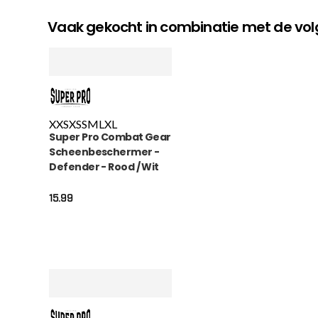
Vaak gekocht in combinatie met de v
XXS
XS
S
M
L
XL
Super Pro Combat Gear
Scheenbeschermer -
Defender - Rood / Wit
15.99