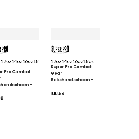
z
12oz
14oz
16oz
18
12oz
14oz
16oz
18oz
Super Pro Combat
r Pro Combat
Gear
r
Bokshandschoen –
shandschoen –
Legend – Grijs
k Out – Zwart /
108.99
99