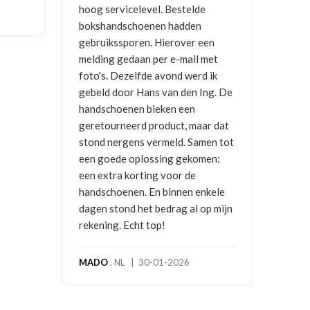
vicelevel. Bestelde
dschoenen hadden
NICO VERMUNICHT
, BE | 29-01
sporen. Hierover een
2026
gedaan per e-mail met
Dezelfde avond werd ik
oor Hans van den Ing. De
enen bleken een
neerd product, maar dat
rgens vermeld. Samen tot
e oplossing gekomen:
a korting voor de
enen. En binnen enkele
ond het bedrag al op mijn
. Echt top!
NL | 30-01-2026