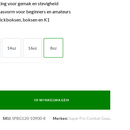
ting voor gemak en stevigheid
asvorm voor beginners en amateurs
kickboksen, boksen en K1
14oz
16oz
8oz
z
14oz
16oz
8oz
IN WINKELWAGEN
SKU:
SPBG120-10900-8
Merken:
Super Pro Combat Gear
.