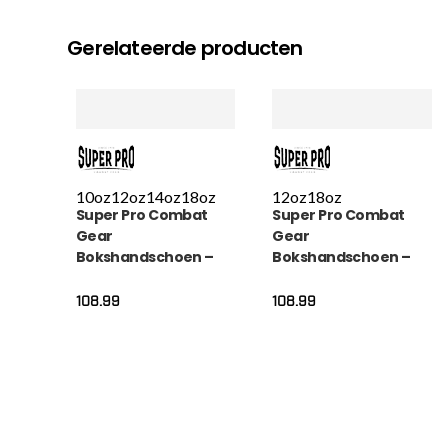
Gerelateerde producten
10oz
12oz
14oz
18oz
12oz
18oz
Super Pro Combat
Super Pro Combat
Gear
Gear
Bokshandschoen –
Bokshandschoen –
Bruiser – Zwart
Legend Se Lederen –
Groen
108.99
108.99