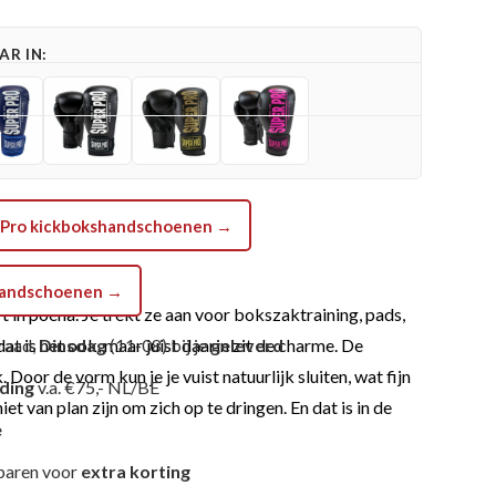
R IN:
r
er Pro kickbokshandschoenen →
shandschoenen →
in poeha. Je trekt ze aan voor bokszaktraining, pads,
at is het ook, maar juist daarin zit de charme. De
raad,
Dinsdag
(11-08) bij je
geleverd
Door de vorm kun je je vuist natuurlijk sluiten, wat fijn
nding
v.a. €75,- NL/BE
et van plan zijn om zich op te dringen. En dat is in de
e
paren voor
extra korting