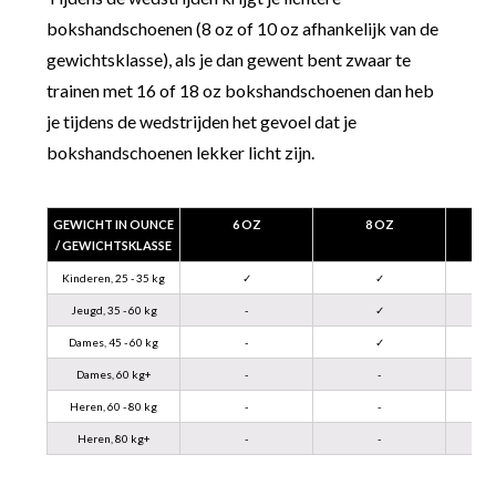
bokshandschoenen (8 oz of 10 oz afhankelijk van de
gewichtsklasse), als je dan gewent bent zwaar te
trainen met 16 of 18 oz bokshandschoenen dan heb
je tijdens de wedstrijden het gevoel dat je
bokshandschoenen lekker licht zijn.
GEWICHT IN OUNCE
6 OZ
8 OZ
/ GEWICHTSKLASSE
Kinderen, 25 - 35 kg
✓
✓
Jeugd, 35 - 60 kg
-
✓
Dames, 45 - 60 kg
-
✓
Dames, 60 kg+
-
-
Heren, 60 - 80 kg
-
-
Heren, 80 kg+
-
-