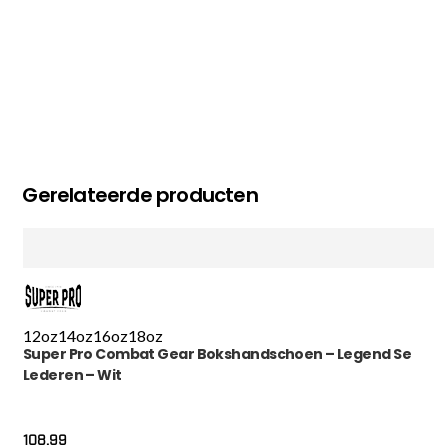
Gerelateerde producten
12oz
14oz
16oz
18oz
Super Pro Combat Gear Bokshandschoen – Legend Se
Lederen – Wit
108.99