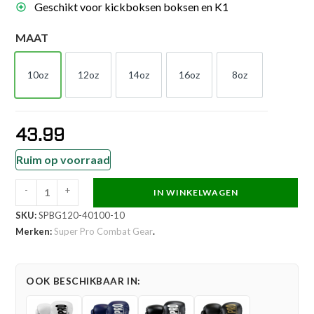
Geschikt voor kickboksen boksen en K1
MAAT
10oz
12oz
14oz
16oz
8oz
10oz
12oz
14oz
16oz
8oz
43.99
Ruim op voorraad
-
+
IN WINKELWAGEN
Super
SKU:
SPBG120-40100-10
Pro
Merken:
Super Pro Combat Gear
.
Combat
Gear
Bokshandschoen
OOK BESCHIKBAAR IN:
-
Champ