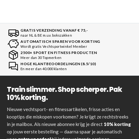
GRATIS VERZENDING VANAF € 75,-
naar NL & BE m.u.v. bokszakken
AUTOMATISCH SPAREN VOOR KORTING
Wordt gratis Vechtsportwinkel Member
2500+ SPORT EN FITNESS PRODUCTEN
Meer dan 30 Topmerken
HOGE KLANTBEOORDELINGEN (8.5/10)
En meer dan 40.000 klanten
Train slimmer. Shop scherper. Pak
10% korting.
Nieuwe vechtsport- en fitnessartikelen, frisse acties en
kooptips die miskopen voorkomen? Je krijgt ze rechtstreeks
in je mailbox. Als nieuwe abonnee krijg je direct
10% korting
op jouw eerste bestelling — daarna spaar je automatisch
voor
extra voordeel
bij iedere volgende aankoop.