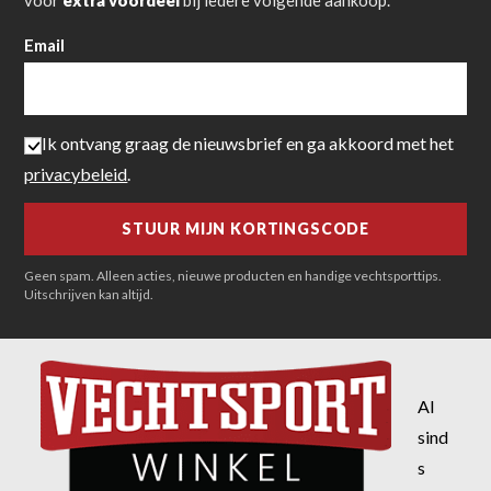
Email
Ik ontvang graag de nieuwsbrief en ga akkoord met het
privacybeleid
.
Geen spam. Alleen acties, nieuwe producten en handige vechtsporttips.
Uitschrijven kan altijd.
Al
sind
s