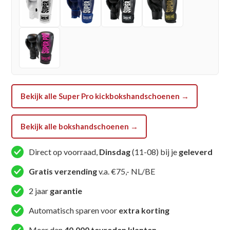
-
Rood
/
Wit
aantal
Bekijk alle Super Pro kickbokshandschoenen →
Bekijk alle bokshandschoenen →
Direct op voorraad,
Dinsdag
(11-08) bij je
geleverd
Gratis verzending
v.a. €75,- NL/BE
2 jaar
garantie
Automatisch sparen voor
extra korting
Meer dan
40.000 tevreden klanten