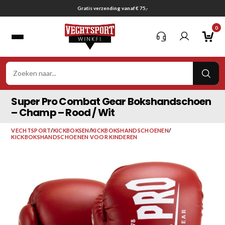
Ga
Gratis verzending vanaf € 75,-
naar
0
inhoud
VER
ZOE
Super Pro Combat Gear Bokshandschoen
– Champ – Rood / Wit
VECHTSPORT
/
KICKBOKSEN
/
KICKBOKSHANDSCHOENEN
/
KICKBOKSHANDSCHOENEN VOOR KINDEREN