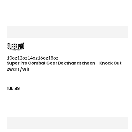
10oz
12oz
14oz
16oz
18oz
Super Pro Combat Gear Bokshandschoen – Knock Out –
Zwart / Wit
108.99