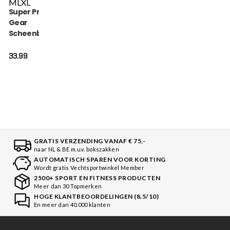
M
L
XL
Super Pro Combat
Gear
Scheenbeschermer
- Savior - Zwart / Wit
33.99
GRATIS VERZENDING VANAF € 75,-
naar NL & BE m.u.v. bokszakken
AUTOMATISCH SPAREN VOOR KORTING
Wordt gratis Vechtsportwinkel Member
2500+ SPORT EN FITNESS PRODUCTEN
Meer dan 30 Topmerken
HOGE KLANTBEOORDELINGEN (8.5/10)
En meer dan 40.000 klanten