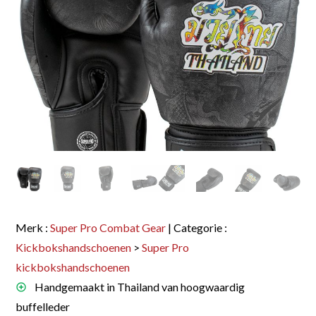
Merk :
Super Pro Combat Gear
| Categorie :
Kickbokshandschoenen
>
Super Pro
kickbokshandschoenen
Handgemaakt in Thailand van hoogwaardig
buffelleder