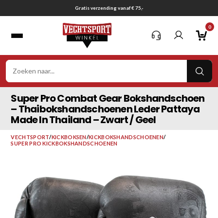
Ga
Gratis verzending vanaf € 75,-
naar
0
inhoud
VER
ZOE
Super Pro Combat Gear Bokshandschoen
– Thaibokshandschoenen Leder Pattaya
Made In Thailand – Zwart / Geel
VECHTSPORT
/
KICKBOKSEN
/
KICKBOKSHANDSCHOENEN
/
SUPER PRO KICKBOKSHANDSCHOENEN