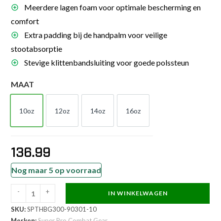
Meerdere lagen foam voor optimale bescherming en
comfort
Extra padding bij de handpalm voor veilige
stootabsorptie
Stevige klittenbandsluiting voor goede polssteun
MAAT
10oz
12oz
14oz
16oz
10oz
12oz
14oz
16oz
136.99
Nog maar 5 op voorraad
-
+
IN WINKELWAGEN
Super
SKU:
SPTHBG300-90301-10
Pro
Merken:
Super Pro Combat Gear
.