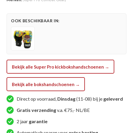
Combat
Gear
Bokshandschoen
OOK BESCHIKBAAR IN:
-
Thaibokshandschoenen
Leder
Pattaya
Made
In
Bekijk alle Super Pro kickbokshandschoenen →
Thailand
-
Zwart
Bekijk alle bokshandschoenen →
/
Geel
Direct op voorraad,
Dinsdag
(11-08) bij je
geleverd
aantal
Gratis verzending
v.a. €75,- NL/BE
2 jaar
garantie
Automatisch sparen voor
extra korting