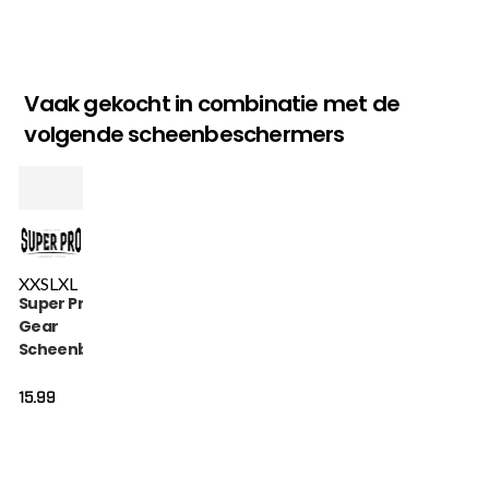
Vaak gekocht in combinatie met de
volgende scheenbeschermers
XXS
L
XL
Super Pro Combat
Gear
Scheenbeschermer
- Defender - Zwart /
Wit
15.99