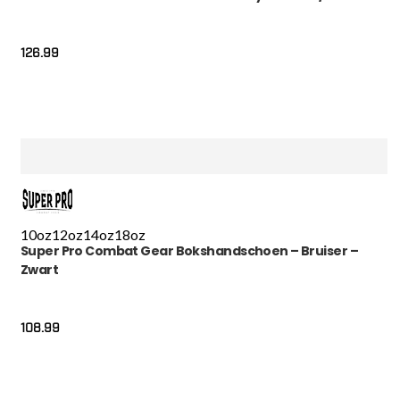
126.99
10oz
12oz
14oz
18oz
Super Pro Combat Gear Bokshandschoen – Bruiser –
Zwart
108.99