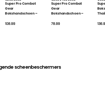
Super Pro Combat
Super Pro Combat
Supe
Gear
Gear
Bok
Bokshandschoen –
Bokshandschoen –
Tha
en
Legend Se Lederen –
Nations Holland leder
Lede
Groen
– Zwart / Oranje
Thai
108.99
78.99
136.
olgende scheenbeschermers