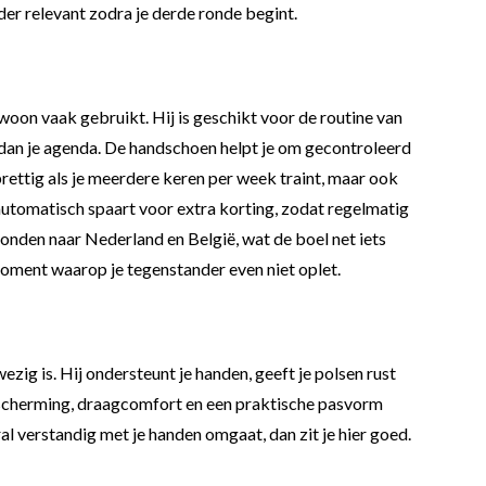
inder relevant zodra je derde ronde begint.
ewoon vaak gebruikt. Hij is geschikt voor de routine van
 dan je agenda. De handschoen helpt je om gecontroleerd
 prettig als je meerdere keren per week traint, maar ook
automatisch spaart voor extra korting, zodat regelmatig
zonden naar Nederland en België, wat de boel net iets
 moment waarop je tegenstander even niet oplet.
g is. Hij ondersteunt je handen, geeft je polsen rust
bescherming, draagcomfort en een praktische pasvorm
al verstandig met je handen omgaat, dan zit je hier goed.