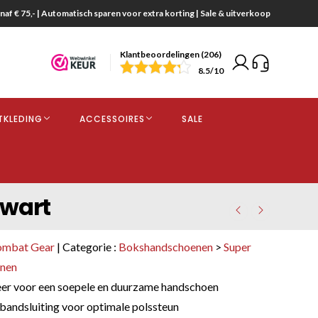
naf € 75,- | Automatisch sparen voor extra korting | Sale & uitverkoop
Klantbeoordelingen (206)
end
8.5
/10
opdracht
TKLEDING
ACCESSOIRES
SALE
kjes
Zwart
ombat Gear
| Categorie :
Bokshandschoenen
>
Super
enen
er voor een soepele en duurzame handschoen
bandsluiting voor optimale polssteun