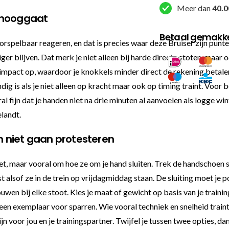
Meer dan
40.0
omhooggaat
Betaal gemakkel
orspelbaar reageren, en dat is precies waar deze Bruiser zijn punte
ger blijven. Dat merk je niet alleen bij harde directe stoten, maar
impact op, waardoor je knokkels minder direct de rekening betalen
dig is als je niet alleen op kracht maar ook op timing traint. Voor
l fijn dat je handen niet na drie minuten al aanvoelen als logge w
landt.
 niet gaan protesteren
et, maar vooral om hoe ze om je hand sluiten. Trek de handschoen s
alsof ze in de trein op vrijdagmiddag staan. De sluiting moet je 
en bij elke stoot. Kies je maat of gewicht op basis van je trainin
en exemplaar voor sparren. Wie vooral techniek en snelheid traint,
n voor jou en je trainingspartner. Twijfel je tussen twee opties, d