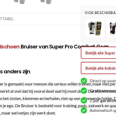
Bokshandschoen
-
OOK BESCHIKBAA
Bruiser
TTABEL
-
Zwart
aantal
dschoen
Bruiser van Super Pro Combat Gear
Bekijk alle Sup
Bekijk alle bok
s anders zijn
Direct op voor
s gemaakt voor mensen die serieus willen trainen, maar niet per 
Gratis verze
erkt al snel dat hij vooral doet wat hij moet doen. Dat klinkt missc
an het stoten, klemmen en herhalen, niet op een glimmende folder
2 jaar
garanti
n je ego. De Bruiser is bedoeld voor training, pads, zakwerk en spa
Automatisch s
, maar wel netjes zijn werk doet.