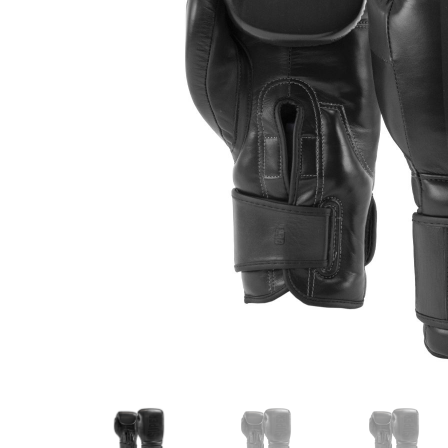
Karate
Voor dam
Zakhand
Taekwondo
Trainin
Brazilian Jiu jitsu
Bokszak
Bevestig
Krav Maga
bokszak
Bokspop
Stoot- e
Stootkus