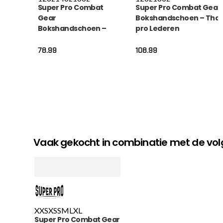
Super Pro Combat
Super Pro Combat Gear
Gear
Bokshandschoen – Thai
Bokshandschoen –
pro Lederen
Nations Maroc – Rood
(thai)bokshandschoen
/ Groen
– Zwart
78.99
108.99
Vaak gekocht in combinatie met de v
XXS
XS
S
M
L
XL
Super Pro Combat Gear