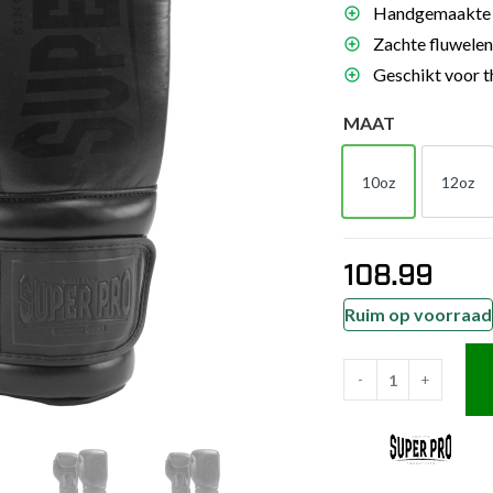
Handgemaakte p
es
Zachte fluwelen
schoenen
Geschikt voor t
gsartikelen
MAAT
ingsmateriaal
10oz
12oz
10oz
12o
pen
n trapkussens
108.99
sens en pads
Ruim op voorraad
-
+
Super
Pro
Combat
Gear