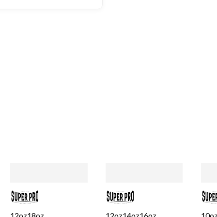
stond nergens vermeld. Sam
een goede oplossing gekom
een extra korting voor de
handschoenen. En binnen en
dagen stond het bedrag al o
rekening. Echt top!
MADO
, NL | 30-01-2026
12oz
18oz
12oz
14oz
16oz
10o