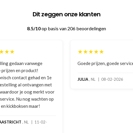
Dit zeggen onze klanten
8.5/10
op basis van 206 beoordelingen
★★★
★★★★★
 prijzen, goede service
Zeer betrouwbaar en persoo
benadering van de klant. Ze
hoog servicelevel. Bestelde
, NL | 08-02-2026
bokshandschoenen hadden
gebruikssporen. Hierover e
melding gedaan per e-mail 
foto's. Dezelfde avond werd 
gebeld door Hans van den I
handschoenen bleken een
geretourneerd product, maa