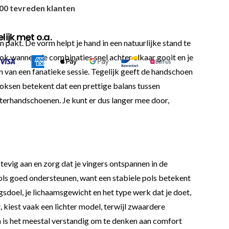
00 tevreden klanten
ijk met o.a.
n pakt. De vorm helpt je hand in een natuurlijke stand te
 ook wanneer je combinaties snel achter elkaar gooit en je
 van een fanatieke sessie. Tegelijk geeft de handschoen
 boksen betekent dat een prettige balans tussen
interhandschoenen. Je kunt er dus langer mee door,
tevig aan en zorg dat je vingers ontspannen in de
pols goed ondersteunen, want een stabiele pols betekent
gsdoel, je lichaamsgewicht en het type werk dat je doet,
 kiest vaak een lichter model, terwijl zwaardere
an is het meestal verstandig om te denken aan comfort