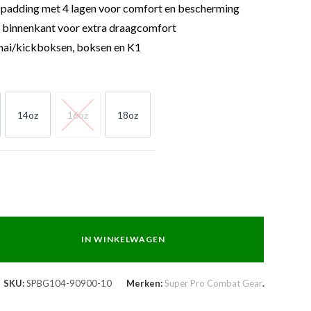
adding met 4 lagen voor comfort en bescherming
 binnenkant voor extra draagcomfort
hai/kickboksen, boksen en K1
14oz
16oz
18oz
z
14oz
16oz
18oz
IN WINKELWAGEN
SKU:
SPBG104-90900-10
Merken:
Super Pro Combat Gear
.