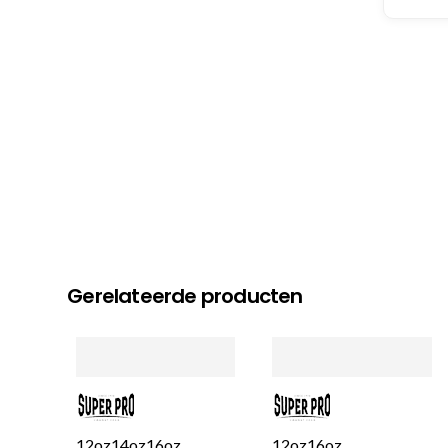
Gerelateerde producten
12oz
14oz
16oz
12oz
16oz