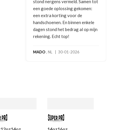
en tot
en:
kele
p mijn
z
12oz
14oz
14oz
16oz