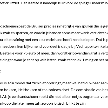
 het eruitziet. Dat laatste is namelijk leuk voor de spiegel, maar m
schoenen past de Bruiser precies in het rijtje van spullen die je g
bokszak en sparren, en waarin je handen soms meer werk verrichten
 na elke training met een zeurende hand hoeft rond te lopen. Dat is
t meedoen. Een bijkomend voordeel is dat je bij Vechtsportwinkel 
. Bestel je voor 75 euro of meer, dan wordt er bovendien gratis ver
 dingen waar je echt op wilt letten, zoals techniek, timing en het
t
s zo’n model dat zich niet opdringt, maar wel betrouwbaar aanwezi
u aan boksen, kickboksen of thaiboksen doet. De combinatie van 
 Als je een handschoen zoekt die niet alleen netjes oogt maar voor
 aankoop die later meestal gewoon logisch blijkt te zijn.