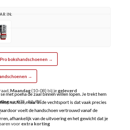
R IN:
er Pro bokshandschoenen →
shandschoenen →
raad,
Maandag
(10-08) bij je
geleverd
se met poeha de zaal binnen willen lopen. Je trekt hem
nding
v.a. €75,- NL/BE
hien nuchter, maar in de vechtsport is dat vaak precies
. Daardoor voelt de handschoen vertrouwd vanaf de
e
rren, afhankelijk van de uitvoering en het gewicht dat je
paren voor
extra korting