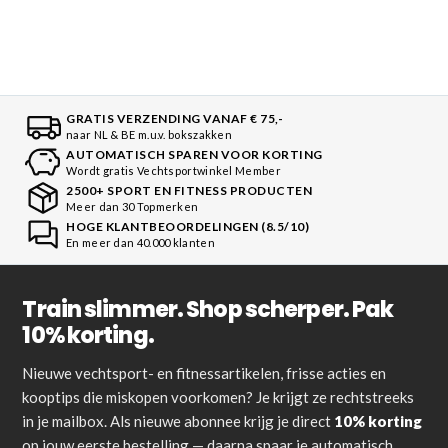
GRATIS VERZENDING VANAF € 75,-
naar NL & BE m.u.v. bokszakken
AUTOMATISCH SPAREN VOOR KORTING
Wordt gratis Vechtsportwinkel Member
2500+ SPORT EN FITNESS PRODUCTEN
Meer dan 30 Topmerken
HOGE KLANTBEOORDELINGEN (8.5/10)
En meer dan 40.000 klanten
Train slimmer. Shop scherper. Pak
10% korting.
Nieuwe vechtsport- en fitnessartikelen, frisse acties en
kooptips die miskopen voorkomen? Je krijgt ze rechtstreeks
in je mailbox. Als nieuwe abonnee krijg je direct
10% korting
op jouw eerste bestelling — daarna spaar je automatisch