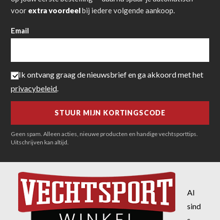
voor
extra voordeel
bij iedere volgende aankoop.
Email
Ik ontvang graag de nieuwsbrief en ga akkoord met het
privacybeleid
.
Geen spam. Alleen acties, nieuwe producten en handige vechtsporttips.
Uitschrijven kan altijd.
Al
sind
s