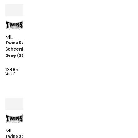
M
L
Twins Special
Scheenbeschermers
Grey (SGL 7 GREY)
123.95
Vanaf
M
L
Twins Special