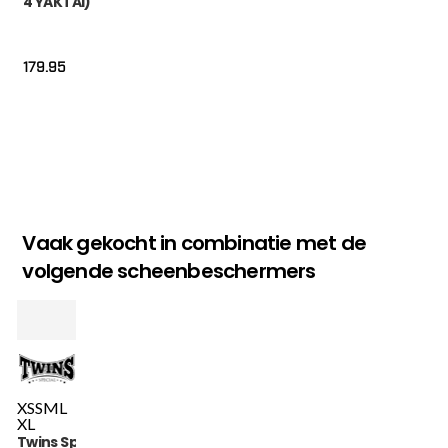
4 YAKTAI)
179.95
Vaak gekocht in combinatie met de
volgende scheenbeschermers
XS
S
M
L
XL
Twins Special