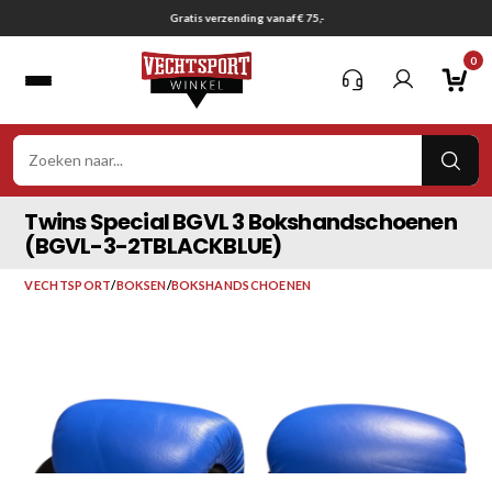
Ga
Gratis verzending vanaf € 75,-
naar
0
inhoud
VER
ZOE
Twins Special BGVL 3 Bokshandschoenen
(BGVL-3-2TBLACKBLUE)
VECHTSPORT
/
BOKSEN
/
BOKSHANDSCHOENEN