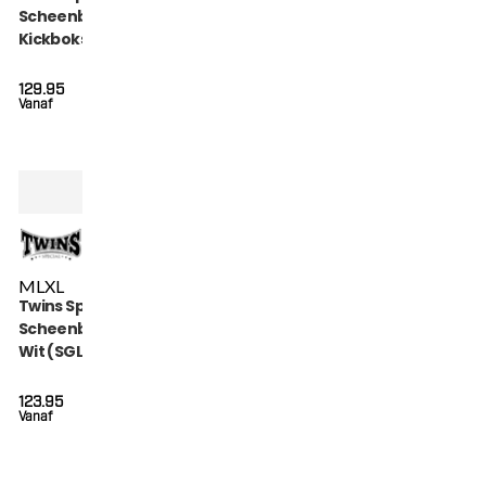
Scheenbeschermers
Kickboksen (SGL 7
BLACK)
129.95
Vanaf
M
L
XL
Twins Special
Scheenbeschermers
Wit (SGL 7 WHITE)
123.95
Vanaf