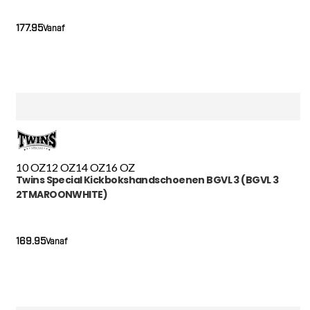
177.95
Vanaf
10 OZ
12 OZ
14 OZ
16 OZ
Twins Special Kickbokshandschoenen BGVL 3 (BGVL 3
2TMAROONWHITE)
169.95
Vanaf