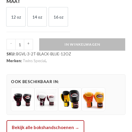
MAAT
12 oz
14 oz
16 oz
12 OZ
14 OZ
16 OZ
-
+
IN WINKELWAGEN
Twins
SKU:
BGVL-3-2T-BLACK-BLUE-12OZ
Special
Merken:
Twins Special
.
BGVL
3
Bokshandschoenen
OOK BESCHIKBAAR IN:
(BGVL-
3-
2TBLACKBLUE)
aantal
Bekijk alle bokshandschoenen →