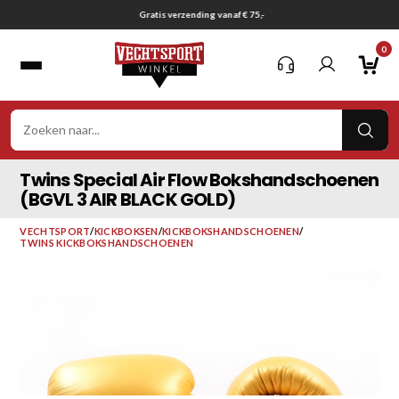
Ga
Gratis verzending vanaf € 75,-
naar
0
inhoud
VER
ZOE
Twins Special Air Flow Bokshandschoenen
(BGVL 3 AIR BLACK GOLD)
VECHTSPORT
/
KICKBOKSEN
/
KICKBOKSHANDSCHOENEN
/
TWINS KICKBOKSHANDSCHOENEN