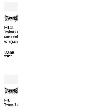
M
L
XL
Twins Special
Scheenbeschermers
Wit (SGL 7 WHITE)
123.95
Vanaf
M
L
Twins Special