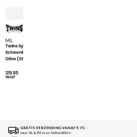
M
L
Twins Special
Scheenbeschermers
Olive (SGL 7 OLIVE)
129.95
Vanaf
GRATIS VERZENDING VANAF € 75,-
naar NL & BE m.u.v. bokszakken