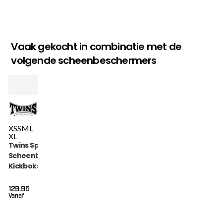
Vaak gekocht in combinatie met de
volgende scheenbeschermers
XS
S
M
L
XL
Twins Special
Scheenbeschermers
Kickboksen (SGL 7
BLACK)
129.95
Vanaf