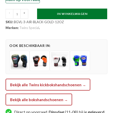
Twins
-
+
IN WINKELWAGEN
Special
SKU:
BGVL-3-AIR-BLACK-GOLD-12OZ
Air
Merken:
Twins Special
.
Flow
Bokshandschoenen
(BGVL
OOK BESCHIKBAAR IN:
3
AIR
BLACK
GOLD)
aantal
Bekijk alle Twins kickbokshandschoenen →
Bekijk alle bokshandschoenen →
Direct op voorraad,
Dinsdag
(11-08) bij je
geleverd