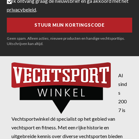
Ik ontvang graag de nieuwsbrief en ga akkoord met het
privacybeleid
.
Geen spam. Alleen acties, nieuwe producten en handige vechtsporttips.
Uitschrijven kan altijd.
Al
sind
s
200
7 is
Vechtsportwinkel dé specialist op het gebied van
vechtsport en fitness. Met een rijke historie en
uitgebreide kennis over diverse vechtsporten bieden