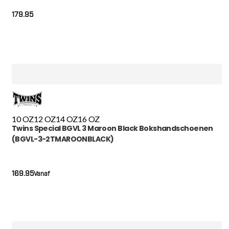
179.95
10 OZ
12 OZ
14 OZ
16 OZ
Twins Special BGVL 3 Maroon Black Bokshandschoenen
(BGVL-3-2TMAROONBLACK)
169.95
Vanaf