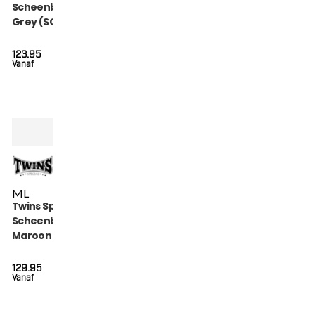
Scheenbeschermers
Grey (SGL 7 GREY)
123.95
Vanaf
M
L
Twins Special
Scheenbeschermers
Maroon (SGL 7
MAROON)
129.95
Vanaf