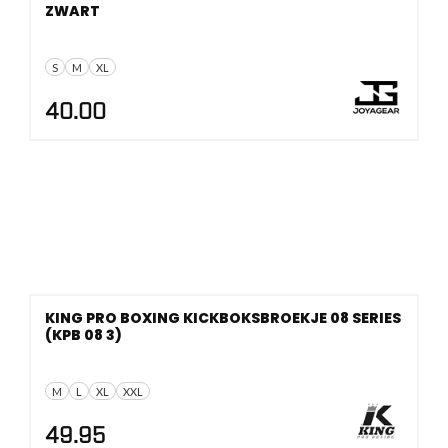
ZWART
S
M
XL
40.00
KING PRO BOXING KICKBOKSBROEKJE 08 SERIES
(KPB 08 3)
M
L
XL
XXL
49.95