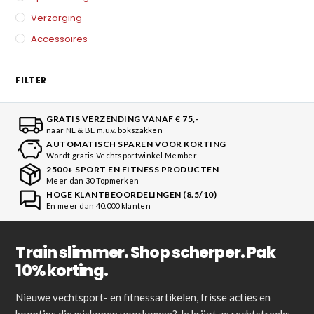
Verzorging
Accessoires
FILTER
GRATIS VERZENDING VANAF € 75,-
naar NL & BE m.u.v. bokszakken
AUTOMATISCH SPAREN VOOR KORTING
Wordt gratis Vechtsportwinkel Member
2500+ SPORT EN FITNESS PRODUCTEN
Meer dan 30 Topmerken
HOGE KLANTBEOORDELINGEN (8.5/10)
En meer dan 40.000 klanten
Train slimmer. Shop scherper. Pak
10% korting.
Nieuwe vechtsport- en fitnessartikelen, frisse acties en