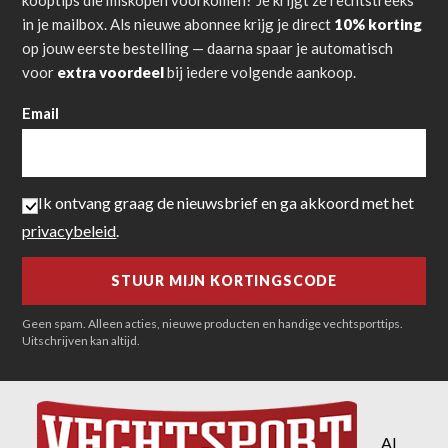
kooptips die miskopen voorkomen? Je krijgt ze rechtstreeks
in je mailbox. Als nieuwe abonnee krijg je direct
10% korting
op jouw eerste bestelling — daarna spaar je automatisch
voor
extra voordeel
bij iedere volgende aankoop.
Email
Ik ontvang graag de nieuwsbrief en ga akkoord met het
privacybeleid
.
Geen spam. Alleen acties, nieuwe producten en handige vechtsporttips.
Uitschrijven kan altijd.
Al