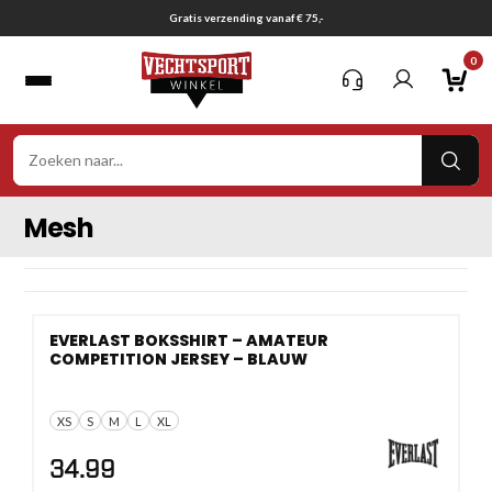
Ga
Gratis verzending vanaf € 75,-
naar
0
inhoud
VER
ZOE
Mesh
EVERLAST BOKSSHIRT – AMATEUR
COMPETITION JERSEY – BLAUW
XS
S
M
L
XL
34.99