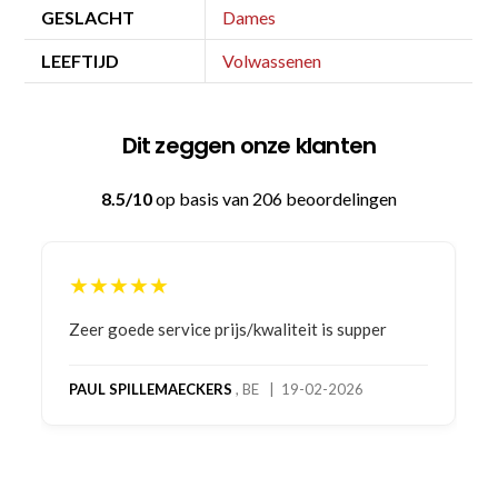
GESLACHT
Dames
LEEFTIJD
Volwassenen
Dit zeggen onze klanten
8.5/10
op basis van 206 beoordelingen
★★★★★
Bestelling gedaan vanwege goede prijzen en
product! Telefonisch contact gehad en 1e deel
bestelling al ontvangen met gifts, waardoor je
oog merkt voor echte service. Nu nog wachten
op deel 2 en kickboksen maar!
MC MAASTRICHT
, NL | 11-02-2026