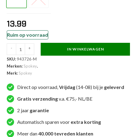
M
L
13.99
Ruim op voorraad
-
+
IN WINKELWAGEN
Spokey
SKU:
943726-M
Lady
Merken:
Spokey
.
Fit
Merk:
Spokey
fitnesshandschoenen
paars
Direct op voorraad,
Vrijdag
(14-08) bij je
geleverd
aantal
Gratis verzending
v.a. €75,- NL/BE
2 jaar
garantie
Automatisch sparen voor
extra korting
Meer dan
40.000 tevreden klanten