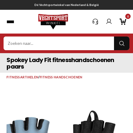
Ga
Gratis verzending vanaf € 75,-
naar
0
inhoud
VER
ZOE
Spokey Lady Fit fitnesshandschoenen
paars
FITNESSARTIKELEN
/
FITNESS HANDSCHOENEN