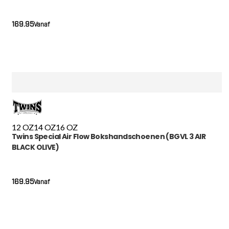
169.95
Vanaf
12 OZ
14 OZ
16 OZ
Twins Special Air Flow Bokshandschoenen (BGVL 3 AIR
BLACK OLIVE)
169.95
Vanaf