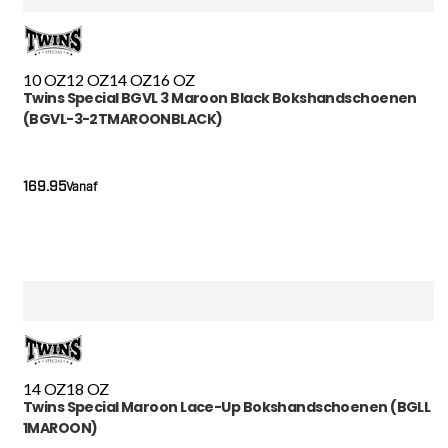
10 OZ
12 OZ
14 OZ
16 OZ
Twins Special BGVL 3 Maroon Black Bokshandschoenen
(BGVL-3-2TMAROONBLACK)
169.95
Vanaf
14 OZ
18 OZ
Twins Special Maroon Lace-Up Bokshandschoenen (BGLL
1MAROON)