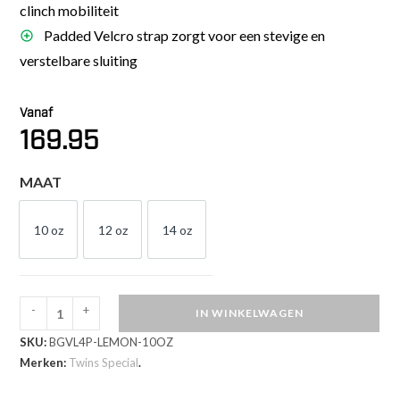
clinch mobiliteit
Padded Velcro strap zorgt voor een stevige en
verstelbare sluiting
Vanaf
169.95
MAAT
10 oz
12 oz
14 oz
10 OZ
12 OZ
14 OZ
-
+
IN WINKELWAGEN
Twins
SKU:
BGVL4P-LEMON-10OZ
Special
Merken:
Twins Special
.
Bokshandschoenen
Lemon