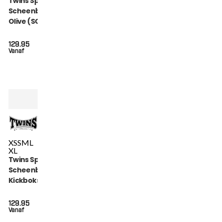
Twins Special
Scheenbeschermers
Olive (SGL 7 OLIVE)
129.95
Vanaf
XS
S
M
L
XL
Twins Special
Scheenbeschermers
Kickboksen (SGL 7
BLACK)
129.95
Vanaf