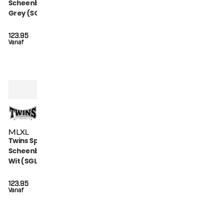
Scheenbeschermers
Grey (SGL 7 GREY)
123.95
Vanaf
M
L
XL
Twins Special
Scheenbeschermers
Wit (SGL 7 WHITE)
123.95
Vanaf