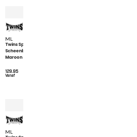
M
L
Twins Special
Scheenbeschermers
Maroon (SGL 7
MAROON)
129.95
Vanaf
M
L