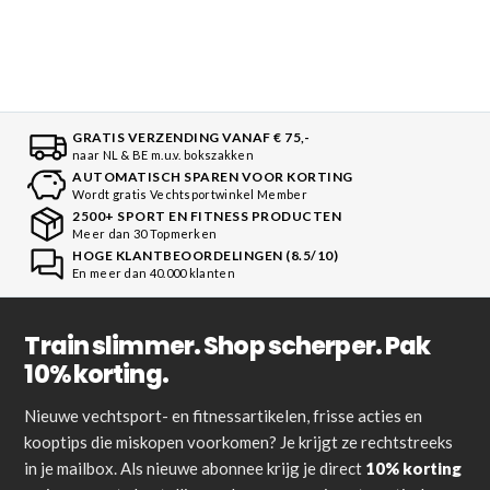
GRATIS VERZENDING VANAF € 75,-
naar NL & BE m.u.v. bokszakken
AUTOMATISCH SPAREN VOOR KORTING
Wordt gratis Vechtsportwinkel Member
2500+ SPORT EN FITNESS PRODUCTEN
Meer dan 30 Topmerken
HOGE KLANTBEOORDELINGEN (8.5/10)
En meer dan 40.000 klanten
Train slimmer. Shop scherper. Pak
10% korting.
Nieuwe vechtsport- en fitnessartikelen, frisse acties en
kooptips die miskopen voorkomen? Je krijgt ze rechtstreeks
in je mailbox. Als nieuwe abonnee krijg je direct
10% korting