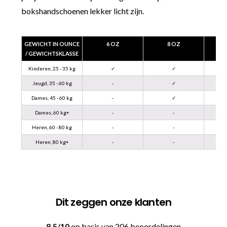
bokshandschoenen lekker licht zijn.
GEWICHT IN OUNCE
6 OZ
8 OZ
/ GEWICHTSKLASSE
Kinderen, 25 - 35 kg
✓
✓
Jeugd, 35 - 60 kg
-
✓
Dames, 45 - 60 kg
-
✓
Dames, 60 kg+
-
-
Heren, 60 - 80 kg
-
-
Heren, 80 kg+
-
-
Dit zeggen onze klanten
8.5/10
op basis van 206 beoordelingen