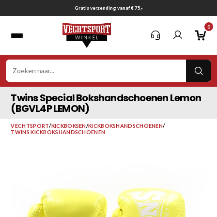
Ga
Gratis verzending vanaf € 75,-
naar
0
inhoud
VER
ZOE
Twins Special Bokshandschoenen Lemon
(BGVL4P LEMON)
VECHTSPORT
/
KICKBOKSEN
/
KICKBOKSHANDSCHOENEN
/
TWINS KICKBOKSHANDSCHOENEN