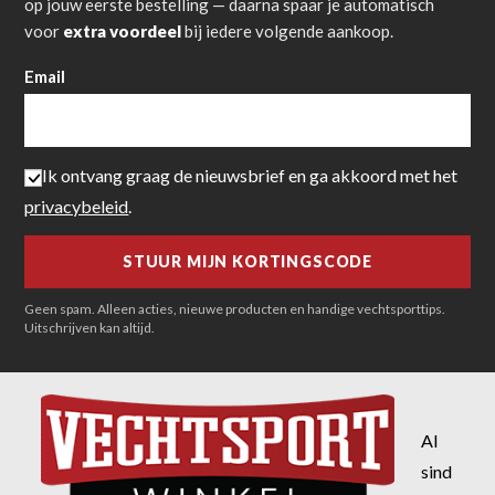
op jouw eerste bestelling — daarna spaar je automatisch
voor
extra voordeel
bij iedere volgende aankoop.
Email
Ik ontvang graag de nieuwsbrief en ga akkoord met het
privacybeleid
.
Geen spam. Alleen acties, nieuwe producten en handige vechtsporttips.
Uitschrijven kan altijd.
Al
sind