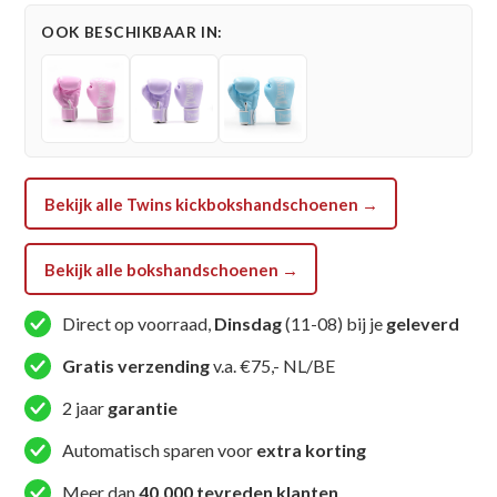
(BGVL4P
OOK BESCHIKBAAR IN:
LEMON)
aantal
Bekijk alle Twins kickbokshandschoenen →
Bekijk alle bokshandschoenen →
Direct op voorraad,
Dinsdag
(11-08) bij je
geleverd
Gratis verzending
v.a. €75,- NL/BE
2 jaar
garantie
Automatisch sparen voor
extra korting
Meer dan
40.000 tevreden klanten