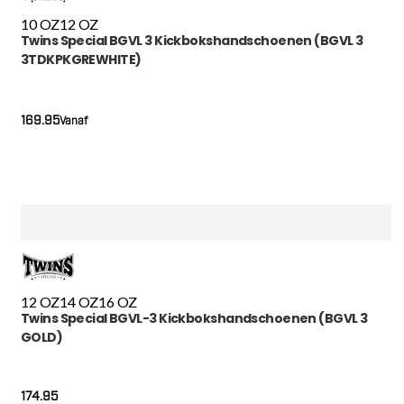
10 OZ
12 OZ
Twins Special BGVL 3 Kickbokshandschoenen (BGVL 3
3TDKPKGREWHITE)
169.95
Vanaf
12 OZ
14 OZ
16 OZ
Twins Special BGVL-3 Kickbokshandschoenen (BGVL 3
GOLD)
174.95