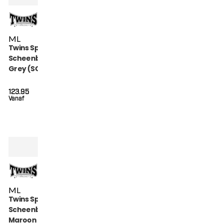
M
L
Twins Special
Scheenbeschermers
Grey (SGL 7 GREY)
123.95
Vanaf
M
L
Twins Special
Scheenbeschermers
Maroon (SGL 7