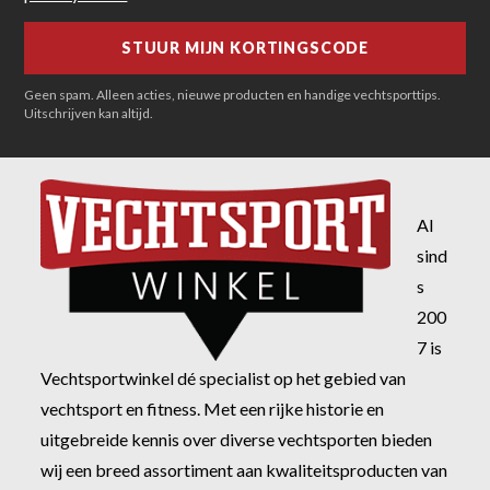
Geen spam. Alleen acties, nieuwe producten en handige vechtsporttips.
Uitschrijven kan altijd.
Al
sind
s
200
7 is
Vechtsportwinkel dé specialist op het gebied van
vechtsport en fitness. Met een rijke historie en
uitgebreide kennis over diverse vechtsporten bieden
wij een breed assortiment aan kwaliteitsproducten van