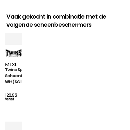
Vaak gekocht in combinatie met de
volgende scheenbeschermers
M
L
XL
Twins Special
Scheenbeschermers
Wit (SGL 7 WHITE)
123.95
Vanaf