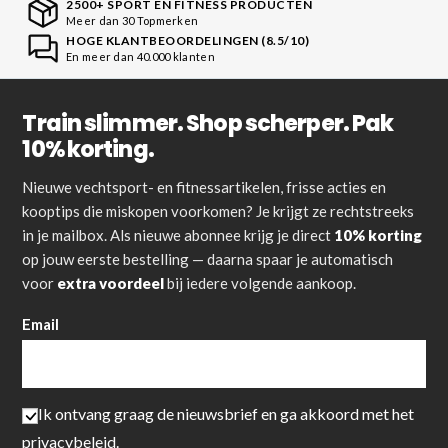
2500+ SPORT EN FITNESS PRODUCTEN
Meer dan 30 Topmerken
HOGE KLANTBEOORDELINGEN (8.5/10)
En meer dan 40.000 klanten
Train slimmer. Shop scherper. Pak
10% korting.
Nieuwe vechtsport- en fitnessartikelen, frisse acties en
kooptips die miskopen voorkomen? Je krijgt ze rechtstreeks
in je mailbox. Als nieuwe abonnee krijg je direct
10% korting
op jouw eerste bestelling — daarna spaar je automatisch
voor
extra voordeel
bij iedere volgende aankoop.
Email
Ik ontvang graag de nieuwsbrief en ga akkoord met het
privacybeleid
.