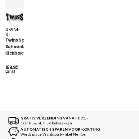
XS
S
M
L
XL
Twins Special
Scheenbeschermers
Kickboksen (SGL 7
BLACK)
129.95
Vanaf
GRATIS VERZENDING VANAF € 75,-
naar NL & BE m.u.v. bokszakken
AUTOMATISCH SPAREN VOOR KORTING
Wordt gratis Vechtsportwinkel Member