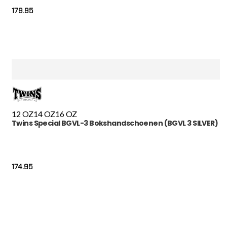
179.95
12 OZ
14 OZ
16 OZ
Twins Special BGVL-3 Bokshandschoenen (BGVL 3 SILVER)
174.95