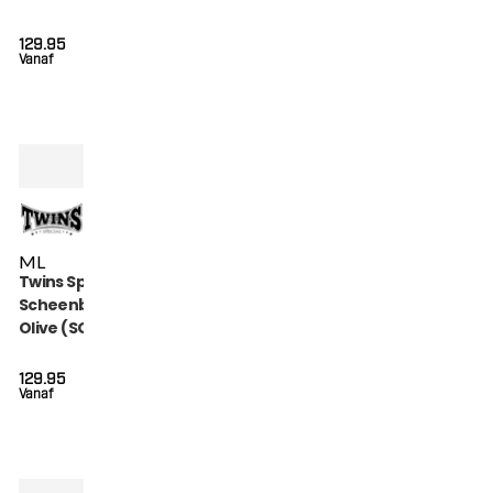
MAROON)
129.95
Vanaf
M
L
Twins Special
Scheenbeschermers
Olive (SGL 7 OLIVE)
129.95
Vanaf