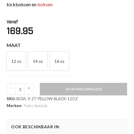
kickboksen en
boksen
Vanaf
169.95
MAAT
12 oz
14 oz
16 oz
12 OZ
14 OZ
16 OZ
-
+
IN WINKELWAGEN
Twins
SKU:
BGVL-3-2T-YELLOW-BLACK-12OZ
Special
Merken:
Twins Special
.
BGVL
3
Kickbokshandschoenen
OOK BESCHIKBAAR IN:
(BGVL-