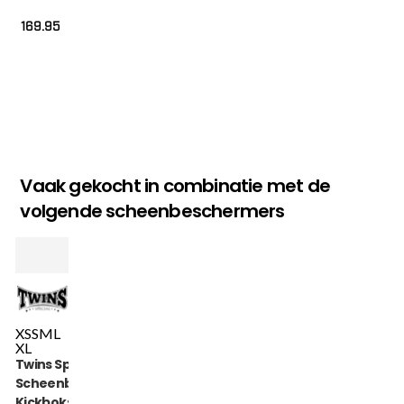
169.95
Vaak gekocht in combinatie met de
volgende scheenbeschermers
XS
S
M
L
XL
Twins Special
Scheenbeschermers
Kickboksen (SGL 7