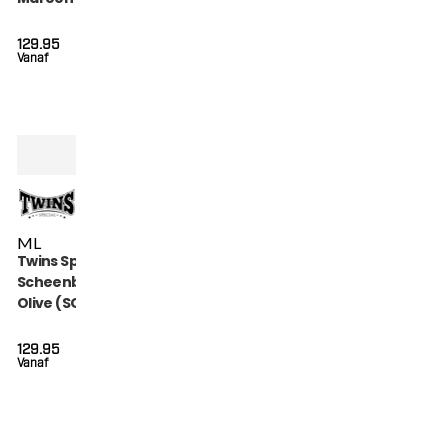
MAROON)
129.95
Vanaf
M
L
Twins Special
Scheenbeschermers
Olive (SGL 7 OLIVE)
129.95
Vanaf