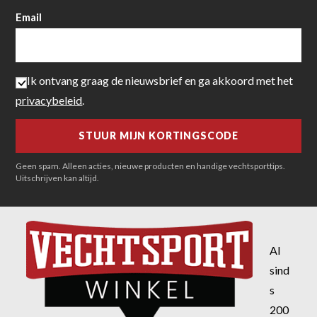
Email
Ik ontvang graag de nieuwsbrief en ga akkoord met het
privacybeleid
.
Geen spam. Alleen acties, nieuwe producten en handige vechtsporttips.
Uitschrijven kan altijd.
Al
sind
s
200