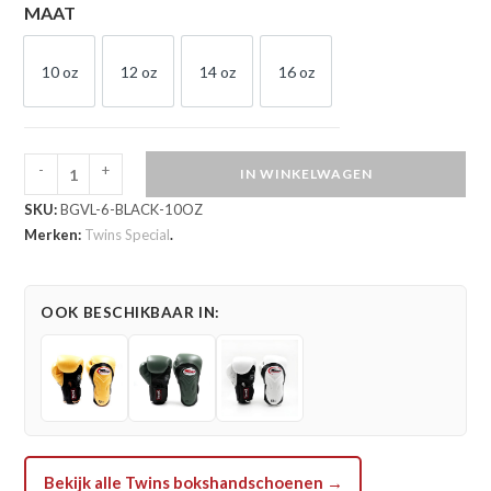
MAAT
10 oz
12 oz
14 oz
16 oz
10 OZ
12 OZ
14 OZ
16 OZ
-
+
IN WINKELWAGEN
Twins
SKU:
BGVL-6-BLACK-10OZ
Special
Merken:
Twins Special
.
Deluxe
BGVL
6
OOK BESCHIKBAAR IN:
Zwart
(BGVL
6
BLACK)
aantal
Bekijk alle Twins bokshandschoenen →