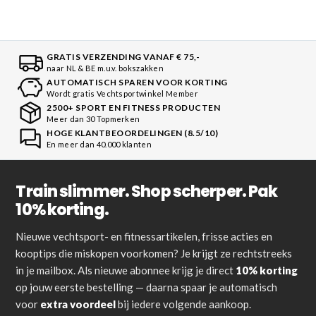
GRATIS VERZENDING VANAF € 75,-
naar NL & BE m.u.v. bokszakken
AUTOMATISCH SPAREN VOOR KORTING
Wordt gratis Vechtsportwinkel Member
2500+ SPORT EN FITNESS PRODUCTEN
Meer dan 30 Topmerken
HOGE KLANTBEOORDELINGEN (8.5/10)
En meer dan 40.000 klanten
Train slimmer. Shop scherper. Pak
10% korting.
Nieuwe vechtsport- en fitnessartikelen, frisse acties en
kooptips die miskopen voorkomen? Je krijgt ze rechtstreeks
in je mailbox. Als nieuwe abonnee krijg je direct
10% korting
op jouw eerste bestelling — daarna spaar je automatisch
voor
extra voordeel
bij iedere volgende aankoop.