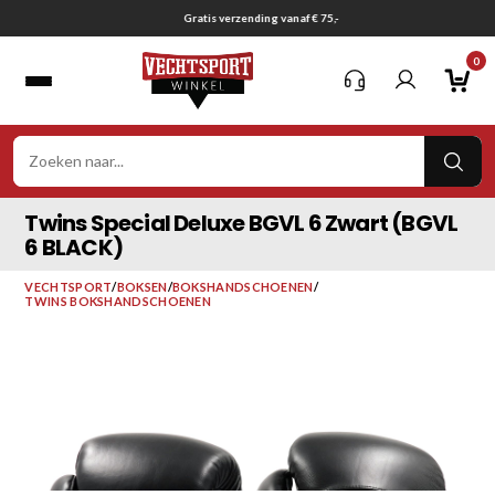
Ga
Gratis verzending vanaf € 75,-
naar
0
inhoud
VER
ZOE
Twins Special Deluxe BGVL 6 Zwart (BGVL
6 BLACK)
VECHTSPORT
/
BOKSEN
/
BOKSHANDSCHOENEN
/
TWINS BOKSHANDSCHOENEN