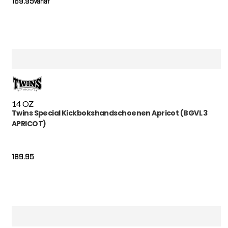
169.95
Vanaf
14 OZ
Twins Special Kickbokshandschoenen Apricot (BGVL 3
APRICOT)
169.95