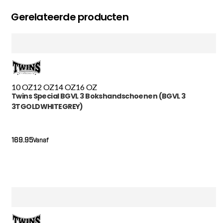
Gerelateerde producten
10 OZ
12 OZ
14 OZ
16 OZ
Twins Special BGVL 3 Bokshandschoenen (BGVL 3
3TGOLDWHITEGREY)
169.95
Vanaf