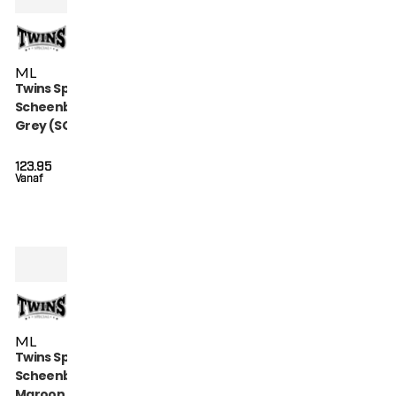
M
L
Twins Special
Scheenbeschermers
Grey (SGL 7 GREY)
123.95
Vanaf
M
L
Twins Special
Scheenbeschermers
Maroon (SGL 7