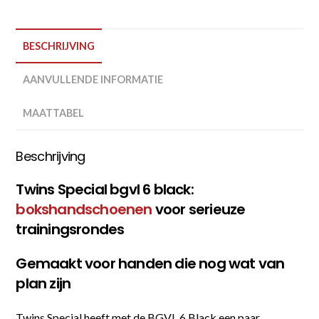
BESCHRIJVING
AANVULLENDE INFORMATIE
MAATTABEL
Beschrijving
Twins Special bgvl 6 black:
bokshandschoenen
voor serieuze
trainingsrondes
Gemaakt voor handen die nog wat van
plan zijn
Twins Special heeft met de BGVL 6 Black een paar