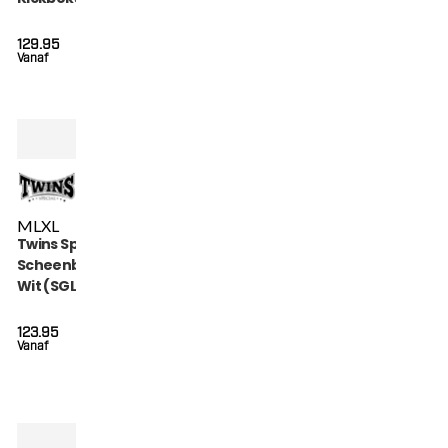
BLACK)
129.95
Vanaf
M
L
XL
Twins Special
Scheenbeschermers
Wit (SGL 7 WHITE)
123.95
Vanaf