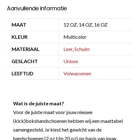
Aanvullende informatie
MAAT
12 OZ, 14 OZ, 16 OZ
KLEUR
Multicolor
MATERIAAL
Leer
,
Schuim
GESLACHT
Unisex
LEEFTIJD
Volwassenen
Wat is de juiste maat?
Voor de juiste maat voor jouw nieuwe
(kick)bokshandschoenen hebben wij een maattabel
samengesteld. Je kiest het gewicht van de
handschoenen (2 oz t/m 20 oz) op basis van jouw