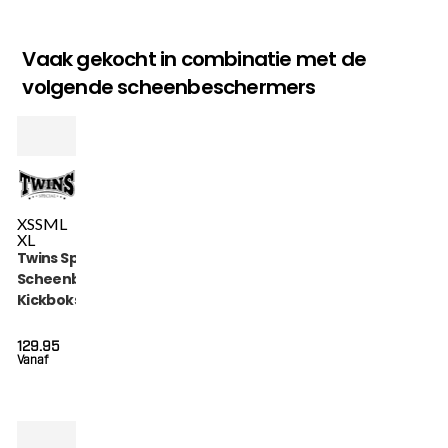
Vaak gekocht in combinatie met de
volgende scheenbeschermers
XS
S
M
L
XL
Twins Special
Scheenbeschermers
Kickboksen (SGL 7
BLACK)
129.95
Vanaf