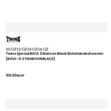
10 OZ
12 OZ
14 OZ
16 OZ
Twins Special BGVL 3 Maroon Black Bokshandschoenen
(BGVL-3-2TMAROONBLACK)
169.95
Vanaf