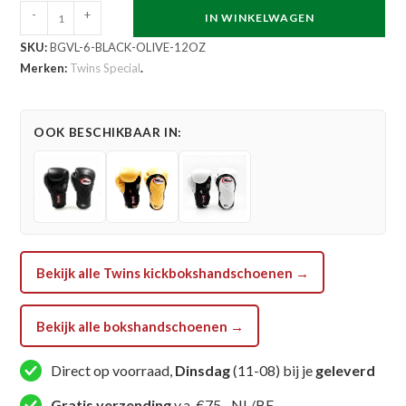
Twins
-
+
IN WINKELWAGEN
Special
SKU:
BGVL-6-BLACK-OLIVE-12OZ
Kickbokshandschoenen
Merken:
Twins Special
.
BGVL
6
Black
OOK BESCHIKBAAR IN:
Olive
(BGVL
6
BLACK
OLIVE)
aantal
Bekijk alle Twins kickbokshandschoenen →
Bekijk alle bokshandschoenen →
Direct op voorraad,
Dinsdag
(11-08) bij je
geleverd
Gratis verzending
v.a. €75,- NL/BE