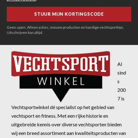
Geen spam. Alleen acties, nieuwe producten en handige vechtsporttips.
Uitschrijven kan altijd.
Al
sind
s
200
7 is
Vechtsportwinkel dé specialist op het gebied van
vechtsport en fitness. Met een rijke historie en
uitgebreide kennis over diverse vechtsporten bieden
wij een breed assortiment aan kwaliteitsproducten van