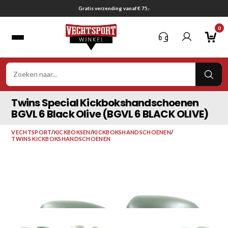
Ga
Gratis verzending vanaf € 75,-
naar
0
inhoud
VER
ZOE
Twins Special Kickbokshandschoenen
BGVL 6 Black Olive (BGVL 6 BLACK OLIVE)
VECHTSPORT
/
KICKBOKSEN
/
KICKBOKSHANDSCHOENEN
/
TWINS KICKBOKSHANDSCHOENEN