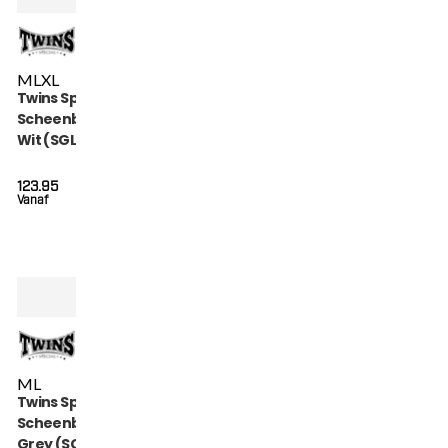
M
L
XL
Twins Special
Scheenbeschermers
Wit (SGL 7 WHITE)
123.95
Vanaf
M
L
Twins Special
Scheenbeschermers
Grey (SGL 7 GREY)