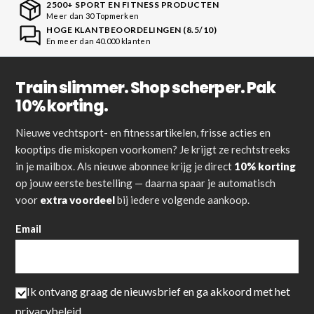
2500+ SPORT EN FITNESS PRODUCTEN
Meer dan 30 Topmerken
HOGE KLANTBEOORDELINGEN (8.5/10)
En meer dan 40.000 klanten
Train slimmer. Shop scherper. Pak
10% korting.
Nieuwe vechtsport- en fitnessartikelen, frisse acties en
kooptips die miskopen voorkomen? Je krijgt ze rechtstreeks
in je mailbox. Als nieuwe abonnee krijg je direct
10% korting
op jouw eerste bestelling — daarna spaar je automatisch
voor
extra voordeel
bij iedere volgende aankoop.
Email
Ik ontvang graag de nieuwsbrief en ga akkoord met het
privacybeleid
.