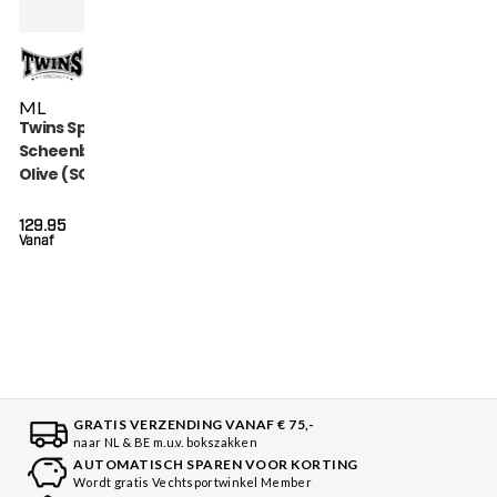
M
L
Twins Special
Scheenbeschermers
Olive (SGL 7 OLIVE)
129.95
Vanaf
GRATIS VERZENDING VANAF € 75,-
naar NL & BE m.u.v. bokszakken
AUTOMATISCH SPAREN VOOR KORTING
Wordt gratis Vechtsportwinkel Member