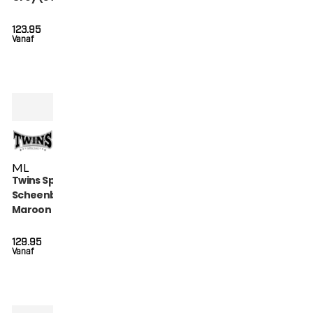
123.95
Vanaf
M
L
Twins Special
Scheenbeschermers
Maroon (SGL 7
MAROON)
129.95
Vanaf