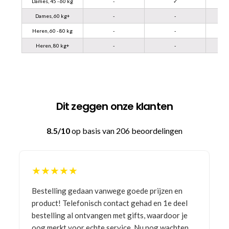
Dames, 45 - 60 kg
-
✓
Dames, 60 kg+
-
-
Heren, 60 - 80 kg
-
-
Heren, 80 kg+
-
-
Dit zeggen onze klanten
8.5/10
op basis van 206 beoordelingen
★★★★★
Bestelling gedaan vanwege goede prijzen en
product! Telefonisch contact gehad en 1e deel
bestelling al ontvangen met gifts, waardoor je
oog merkt voor echte service. Nu nog wachten