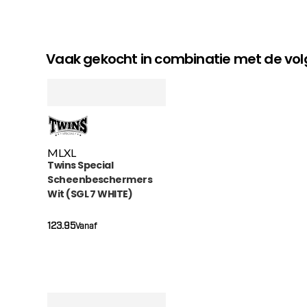
Vaak gekocht in combinatie met de v
M
L
XL
Twins Special
Scheenbeschermers
Wit (SGL 7 WHITE)
123.95
Vanaf