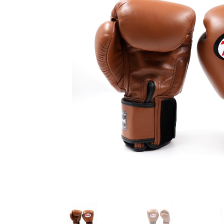
Karate
Voor dam
Zakhand
Taekwondo
Trainin
Brazilian Jiu jitsu
Bokszak
Bevestig
Krav Maga
bokszak
Bokspop
Stoot- e
Stootkus