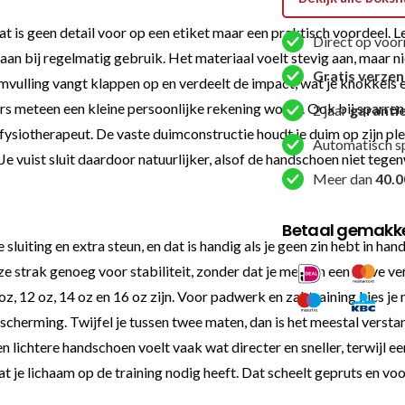
t is geen detail voor op een etiket maar een praktisch voordeel. L
Direct op voor
bij regelmatig gebruik. Het materiaal voelt stevig aan, maar niet 
Gratis verze
vulling vangt klappen op en verdeelt de impact, wat je knokkels en
ders meteen een kleine persoonlijke rekening wordt. Ook bij sparr
2 jaar
garanti
e fysiotherapeut. De vaste duimconstructie houdt je duim op zijn p
Automatisch s
en. Je vuist sluit daardoor natuurlijker, alsof de handschoen niet 
Meer dan
40.0
Betaal gemakkel
sluiting en extra steun, en dat is handig als je geen zin hebt in ha
 ze strak genoeg voor stabiliteit, zonder dat je meteen een halve 
oz, 12 oz, 14 oz en 16 oz zijn. Voor padwerk en zaktraining kies je
scherming. Twijfel je tussen twee maten, dan is het meestal verstan
n lichtere handschoen voelt vaak wat directer en sneller, terwijl 
at je lichaam op de training nodig heeft. Dat scheelt gepruts en vo