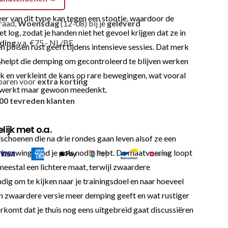
eer van dit type kan tegen een stootje, waardoor de
raad,
Woensdag
(12-08) bij je
geleverd
log, zodat je handen niet het gevoel krijgen dat ze in
nding
v.a. €75,- NL/BE
 polsen rust geeft tijdens intensieve sessies. Dat merk
en helpt die demping om gecontroleerd te blijven werken
e
lek en verkleint de kans op rare bewegingen, wat vooral
paren voor
extra korting
tegenwerkt maar gewoon meedenkt.
00 tevreden klanten
ijk met o.a.
ndschoenen die na drie rondes gaan leven alsof ze een
verbouwing rond je pols nodig hebt. De maatvoering loopt
 meestal een lichtere maat, terwijl zwaardere
dig om te kijken naar je trainingsdoel en naar hoeveel
een zwaardere versie meer demping geeft en wat rustiger
orkomt dat je thuis nog eens uitgebreid gaat discussiëren