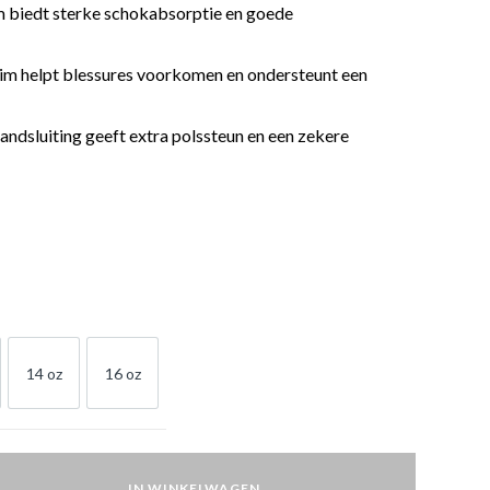
m biedt sterke schokabsorptie en goede
im helpt blessures voorkomen en ondersteunt een
andsluiting geeft extra polssteun en een zekere
14 oz
16 oz
OZ
14 OZ
16 OZ
IN WINKELWAGEN