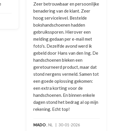
persoonlijke
Goede communicatie, artikel goed
nt. Zeer
ontvangen
estelde
adden
NICO VERMUNICHT
, BE | 29-01-
over een
2026
-mail met
d werd ik
 den Ing. De
 een
t, maar dat
d. Samen tot
 gekomen:
r de
nen enkele
g al op mijn
026