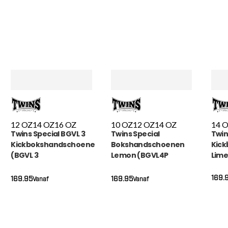
12 OZ
14 OZ
16 OZ
10 OZ
12 OZ
14 OZ
14 
Twins Special BGVL 3
Twins Special
Twin
Kickbokshandschoenen
Bokshandschoenen
Kic
(BGVL 3
Lemon (BGVL4P
Lime
2TYELLOWORANGE)
LEMON)
169.
169.95
169.95
Vanaf
Vanaf