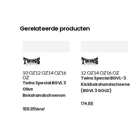
Gerelateerde producten
10 OZ
12 OZ
14 OZ
16
12 OZ
14 OZ
16 OZ
OZ
Twins Special BGVL-3
Twins Special BGVL 3
Kickbokshandschoenen
Olive
(BGVL 3 GOLD)
Bokshandschoenen
(BGVL 3 OLIVE)
174.95
169.95
Vanaf