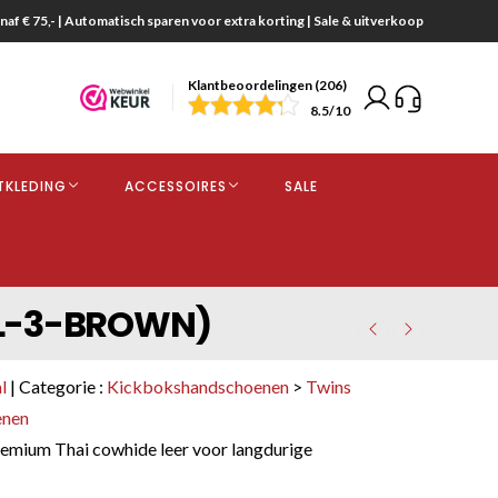
naf € 75,- | Automatisch sparen voor extra korting | Sale & uitverkoop
Klantbeoordelingen (206)
end
8.5
/10
opdracht
TKLEDING
ACCESSOIRES
SALE
kjes
VL-3-BROWN)
l
| Categorie :
Kickbokshandschoenen
>
Twins
enen
mium Thai cowhide leer voor langdurige