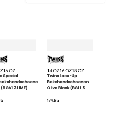
OZ
16 OZ
14 OZ
16 OZ
18 OZ
s Special
Twins Lace-Up
kbokshandschoenen
Bokshandschoenen
 (BGVL 3 LIME)
Olive Black (BGLL 8
OLIVE BLACK)
95
174.95