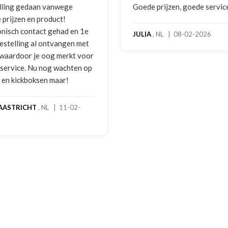
Goede prijzen, goede service
Zeer betrouwbaar en 
benadering van de kla
hoog servicelevel. B
JULIA
, NL | 08-02-2026
bokshandschoenen h
gebruikssporen. Hier
melding gedaan per e
foto's. Dezelfde avon
gebeld door Hans van
handschoenen bleken
geretourneerd produc
stond nergens vermel
een goede oplossing
een extra korting voo
handschoenen. En bin
dagen stond het bedra
rekening. Echt top!
MADO
, NL | 30-01-2