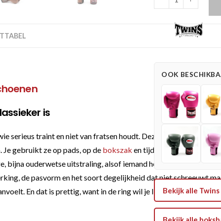
Twins
Special
BGVL
TTABEL
3
Brown
Bokshandschoenen
OOK BESCHIKBAA
(BGVL-
choenen
3-
BROWN)
lassieker is
aantal
 wie serieus traint en niet van fratsen houdt. Deze bokshandschoe
 Je gebruikt ze op pads, op de
bokszak
en tijdens sparringsessie
ige, bijna ouderwetse uitstraling, alsof iemand heeft besloten dat 
rking, de pasvorm en het soort degelijkheid dat niet schreeuwt maa
Bekijk alle Twi
voelt. En dat is prettig, want in de ring wil je liever geen verrassi
Bekijk alle bok