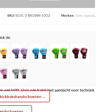
SKU:
BGVL-3-BROWN-10OZ
Merken:
Twins Special
.
R IN:
nen staan bekend als een van de meest gekozen modellen
s, waar ze precies doen wat ze moeten doen zonder zich
stijl ook gewoon functioneel mag zijn. De handschoenen
r wel blijft. Voor wie traint met aandacht voor techniek
ns kickbokshandschoenen →
ngen dan wel.
shandschoenen →