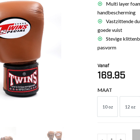
Multi layer foa
es
handbescherming
schoenen
Vastzittende du
gsartikelen
goede vuist
Stevige klittenb
ingsmateriaal
pasvorm
pen
Vanaf
n trapkussens
169.95
sens en pads
MAAT
10 oz
12 oz
10 OZ
12 
-
+