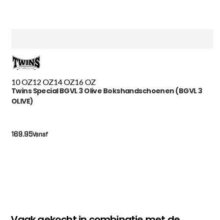
10 OZ
12 OZ
14 OZ
16 OZ
Twins Special BGVL 3 Olive Bokshandschoenen (BGVL 3
OLIVE)
169.95
Vanaf
Vaak gekocht in combinatie met de