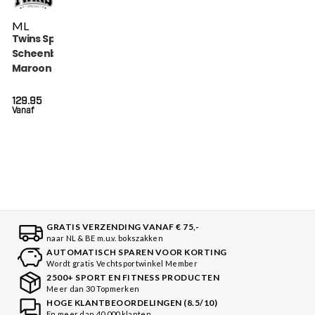
M
L
Twins Special
Scheenbeschermers
Maroon (SGL 7
MAROON)
129.95
Vanaf
GRATIS VERZENDING VANAF € 75,-
naar NL & BE m.u.v. bokszakken
AUTOMATISCH SPAREN VOOR KORTING
Wordt gratis Vechtsportwinkel Member
2500+ SPORT EN FITNESS PRODUCTEN
Meer dan 30 Topmerken
HOGE KLANTBEOORDELINGEN (8.5/10)
En meer dan 40.000 klanten