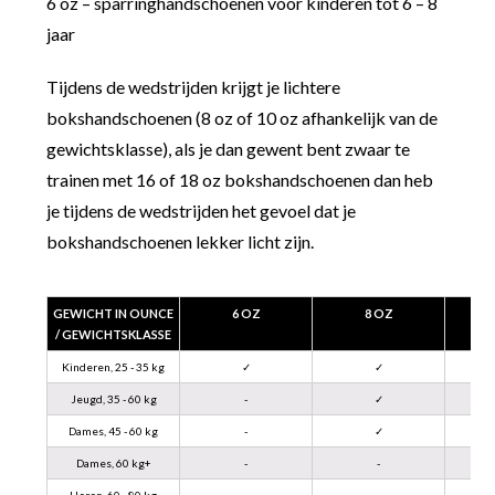
6 oz – sparringhandschoenen voor kinderen tot 6 – 8
jaar
Tijdens de wedstrijden krijgt je lichtere
bokshandschoenen (8 oz of 10 oz afhankelijk van de
gewichtsklasse), als je dan gewent bent zwaar te
trainen met 16 of 18 oz bokshandschoenen dan heb
je tijdens de wedstrijden het gevoel dat je
bokshandschoenen lekker licht zijn.
GEWICHT IN OUNCE
6 OZ
8 OZ
/ GEWICHTSKLASSE
Kinderen, 25 - 35 kg
✓
✓
Jeugd, 35 - 60 kg
-
✓
Dames, 45 - 60 kg
-
✓
Dames, 60 kg+
-
-
Heren, 60 - 80 kg
-
-