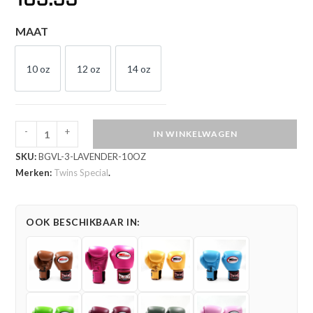
MAAT
10 oz
12 oz
14 oz
10 OZ
12 OZ
14 OZ
-
+
IN WINKELWAGEN
Twins
SKU:
BGVL-3-LAVENDER-10OZ
Special
Merken:
Twins Special
.
Kickbokshandschoenen
Lavender
(BGVL
OOK BESCHIKBAAR IN:
3
LAVENDER)
aantal