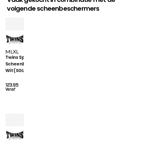
volgende scheenbeschermers
M
L
XL
Twins Special
Scheenbeschermers
Wit (SGL 7 WHITE)
123.95
Vanaf