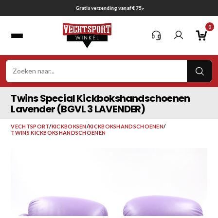
Ga
Gratis verzending vanaf € 75,-
naar
0
inhoud
VER
ZOE
Twins Special Kickbokshandschoenen
Lavender (BGVL 3 LAVENDER)
VECHTSPORT
/
KICKBOKSEN
/
KICKBOKSHANDSCHOENEN
/
TWINS KICKBOKSHANDSCHOENEN