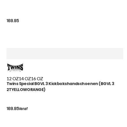
169.95
12 OZ
14 OZ
16 OZ
Twins Special BGVL 3 Kickbokshandschoenen (BGVL 3
2TYELLOWORANGE)
169.95
Vanaf