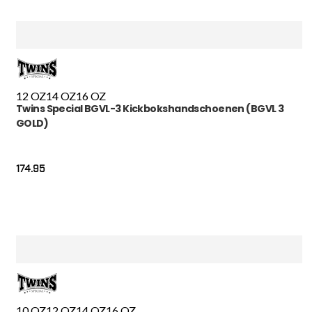
12 OZ
14 OZ
16 OZ
Twins Special BGVL-3 Kickbokshandschoenen (BGVL 3
GOLD)
174.95
10 OZ
12 OZ
14 OZ
16 OZ