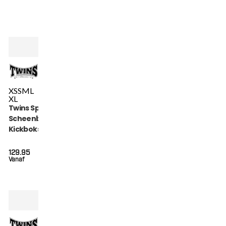
XS
S
M
L
XL
Twins Special
Scheenbeschermers
Kickboksen (SGL 7
BLACK)
129.95
Vanaf