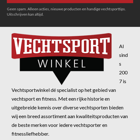
Geen spam. Alleen acties, nieuwe producten en handige vechtsporttips.
Uitschrijven kan altijd.
Al
sind
s
200
7 is
Vechtsportwinkel dé specialist op het gebied van
vechtsport en fitness. Met een rijke historie en
uitgebreide kennis over diverse vechtsporten bieden
wij een breed assortiment aan kwaliteitsproducten van
de beste merken voor iedere vechtsporter en
fitnessliefhebber.