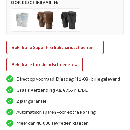
OOK BESCHIKBAAR IN:
-
Legend
Se
Lederen
-
Groen
Bekijk alle Super Pro bokshandschoenen →
aantal
Bekijk alle bokshandschoenen →
Direct op voorraad,
Dinsdag
(11-08) bij je
geleverd
Gratis verzending
v.a. €75,- NL/BE
2 jaar
garantie
Automatisch sparen voor
extra korting
Meer dan
40.000 tevreden klanten