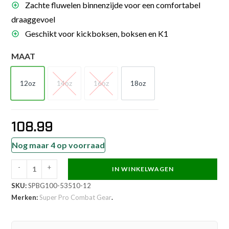
Zachte fluwelen binnenzijde voor een comfortabel
draaggevoel
Geschikt voor kickboksen, boksen en K1
MAAT
12oz
14oz
16oz
18oz
12oz
14oz
16oz
18oz
108.99
Nog maar 4 op voorraad
-
+
IN WINKELWAGEN
Super
SKU:
SPBG100-53510-12
Pro
Merken:
Super Pro Combat Gear
.
Combat
Gear
Bokshandschoen