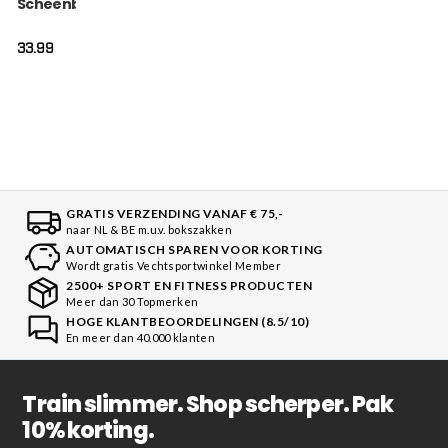
Scheenbeschermer
- Savior - Rood /
Zwart
33.99
GRATIS VERZENDING VANAF € 75,-
naar NL & BE m.u.v. bokszakken
AUTOMATISCH SPAREN VOOR KORTING
Wordt gratis Vechtsportwinkel Member
2500+ SPORT EN FITNESS PRODUCTEN
Meer dan 30 Topmerken
HOGE KLANTBEOORDELINGEN (8.5/10)
En meer dan 40.000 klanten
Train slimmer. Shop scherper. Pak
10% korting.