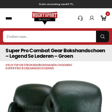
Ga
Gratis verzending vanaf € 75,-
naar
0
inhoud
VER
ZOE
Super Pro Combat Gear Bokshandschoen
– Legend Se Lederen – Groen
VECHTSPORT
/
BOKSEN
/
BOKSHANDSCHOENEN
/
SUPER PRO BOKSHANDSCHOENEN