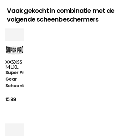
Vaak gekocht in combinatie met de
volgende scheenbeschermers
XXS
XS
S
M
L
XL
Super Pro Combat
Gear
Scheenbeschermer
- Defender - Rood /
Wit
15.99