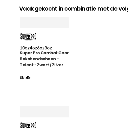
Vaak gekocht in combinatie met de v
10oz
4oz
6oz
8oz
Super Pro Combat Gear
Bokshandschoen -
Talent - Zwart / Zilver
28.99