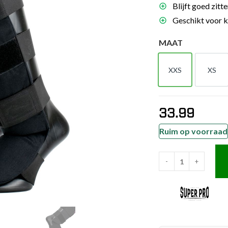
Blijft goed zitt
es
Geschikt voor 
schoenen
MAAT
gsartikelen
XXS
XS
ingsmateriaal
XXS
XS
pen
33.99
n trapkussens
sens en pads
Ruim op voorraad
-
+
Super
Pro
Combat
Gear
Scheenbeschermer