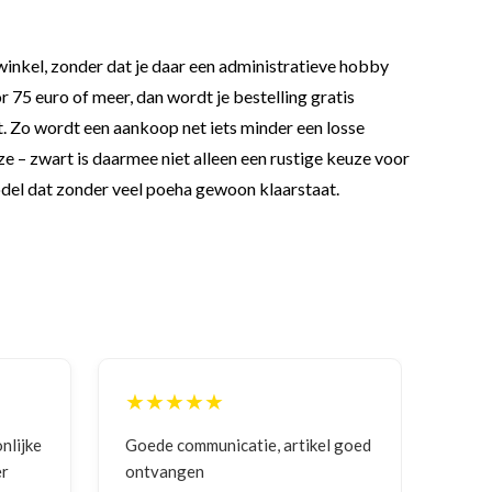
twinkel, zonder dat je daar een administratieve hobby
or 75 euro of meer, dan wordt je bestelling gratis
. Zo wordt een aankoop net iets minder een losse
e – zwart is daarmee niet alleen een rustige keuze voor
model dat zonder veel poeha gewoon klaarstaat.
★★★★★
★
nlijke
Goede communicatie, artikel goed
Corre
er
ontvangen
en g