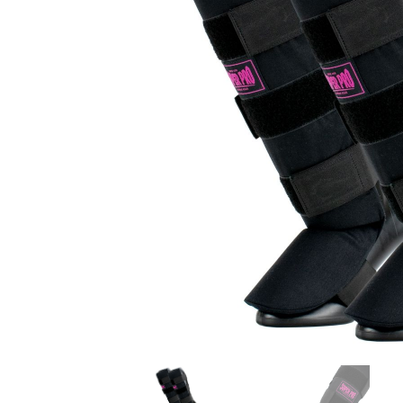
Karate
Voor dam
Zakhand
Taekwondo
Trainin
Brazilian Jiu jitsu
Bokszak
Bevestig
Krav Maga
bokszak
Bokspop
Stoot- e
Stootkus