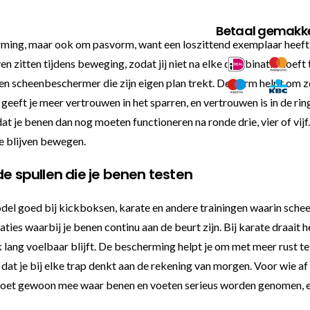
Betaal gemakkel
erming, maar ook om pasvorm, want een loszittend exemplaar heef
n zitten tijdens beweging, zodat jij niet na elke combinatie hoeft 
j een scheenbeschermer die zijn eigen plan trekt. De vorm helpt om
geeft je meer vertrouwen in het sparren, en vertrouwen is in de rin
at je benen dan nog moeten functioneren na ronde drie, vier of vijf
te blijven bewegen.
de spullen die je benen testen
del goed bij kickboksen, karate en andere trainingen waarin sche
ties waarbij je benen continu aan de beurt zijn. Bij karate draait 
 lang voelbaar blijft. De bescherming helpt je om met meer rust te
at je bij elke trap denkt aan de rekening van morgen. Voor wie af en
doet gewoon mee waar benen en voeten serieus worden genomen, en d