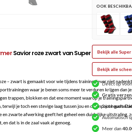
-
OOK BESCHIKBAA
Savior
-
Roze
/
Zwart
aantal
rmer
Savior roze zwart van Super Pro Combat 
Bekijk alle Sup
Bekijk alle sch
 – zwart is gemaakt voor wie tijdens training liever niet naden
Direct op voor
sporttrainingen waar je benen soms meer te verduren krijgen dan
Gratis verze
egen trappen, blokken en dat ene moment waarop je trainingspartner
erwijl je toch een stevige laag tussen jou en de impact houdt. Da
2 jaar
garanti
e en zwarte afwerking geeft het geheel een duidelijke uitstraling,
Automatisch s
 en dat is in de zaal vaak al genoeg.
Meer dan
40.0