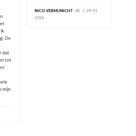
vrag
NICO VERMUNICHT
, BE | 29-01-
en
2026
BRE
met
2025
ik
ng. De
r dat
en tot
en:
kele
p mijn