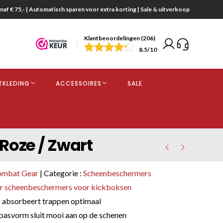
naf € 75,- | Automatisch sparen voor extra korting | Sale & uitverkoop
Klantbeoordelingen (206)
end
8.5
/10
opdracht
TKLEDING
ACCESSOIRES
SALE
kjes
Roze / Zwart
ombat Gear
| Categorie :
Scheenbeschermers
r scheenbeschermers voor kickboksen
 absorbeert trappen optimaal
asvorm sluit mooi aan op de schenen