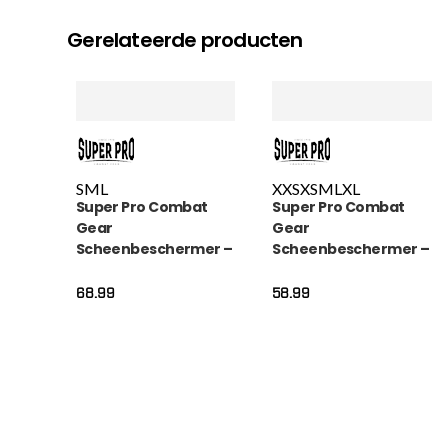
Gerelateerde producten
S
M
L
XXS
XS
M
L
XL
Super Pro Combat
Super Pro Combat
Gear
Gear
Scheenbeschermer –
Scheenbeschermer –
Nations Maroc – Rood
Rebel – Grijs / Zwart /
/ Groen
Wit
68.99
58.99