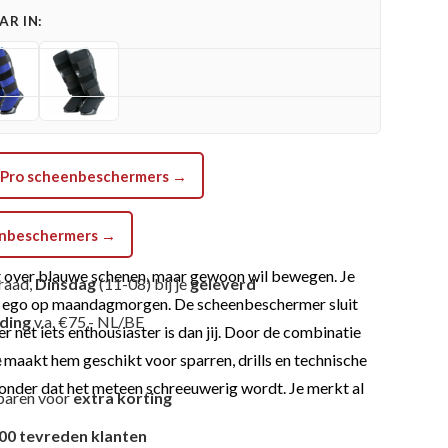
R IN:
Gear
er Pro scheenbeschermers →
eenbeschermers →
kt over blauwe schenen, maar gewoon wil bewegen. Je
raad,
Dinsdag
(11-08) bij je
geleverd
 je ego op maandagmorgen. De scheenbeschermer sluit
nding
v.a. €75,- NL/BE
 net iets enthousiaster is dan jij. Door de combinatie
t maakt hem geschikt voor sparren, drills en technische
e
 zonder dat het meteen schreeuwerig wordt. Je merkt al
paren voor
extra korting
00 tevreden klanten