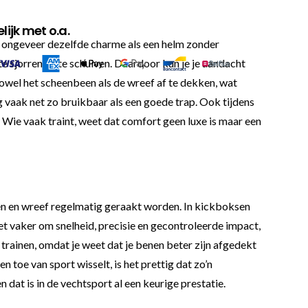
ijk met o.a.
t ongeveer dezelfde charme als een helm zonder
te sjorren en te schuiven. Daardoor kun je je aandacht
 zowel het scheenbeen als de wreef af te dekken, wat
g vaak net zo bruikbaar als een goede trap. Ook tijdens
. Wie vaak traint, weet dat comfort geen luxe is maar een
en en wreef regelmatig geraakt worden. In kickboksen
het vaker om snelheid, precisie en gecontroleerde impact,
 trainen, omdat je weet dat je benen beter zijn afgedekt
 toe van sport wisselt, is het prettig dat zo’n
at is in de vechtsport al een keurige prestatie.