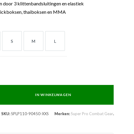
en door 3 klittenbandsluitingen en elastiek
kickboksen, thaiboksen en MMA
S
M
L
S
M
L
IN WINKELWAGEN
SKU:
SPLP110-90450-XXS
Merken:
Super Pro Combat Gear
.