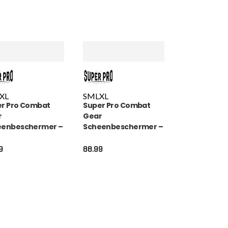
XL
S
M
L
XL
r Pro Combat
Super Pro Combat
r
Gear
eenbeschermer –
Scheenbeschermer –
dian SE – Bruin
Guardian SE – Groen
9
88.99