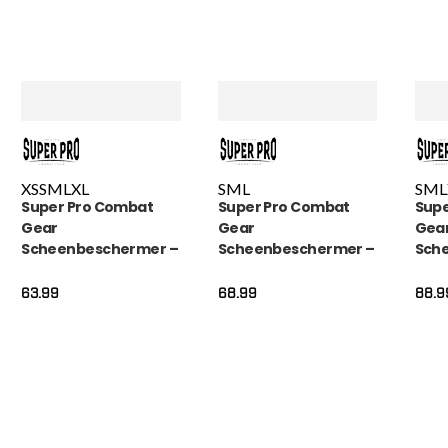
XS
S
M
L
XL
S
M
L
S
M
L
Super Pro Combat
Super Pro Combat
Supe
Gear
Gear
Gea
Scheenbeschermer –
Scheenbeschermer –
Sch
Protector Se – Goud /
Nations Cabo Verde –
Guar
Zwart / Wit
Blauw / Rood / Wit
63.99
68.99
88.9