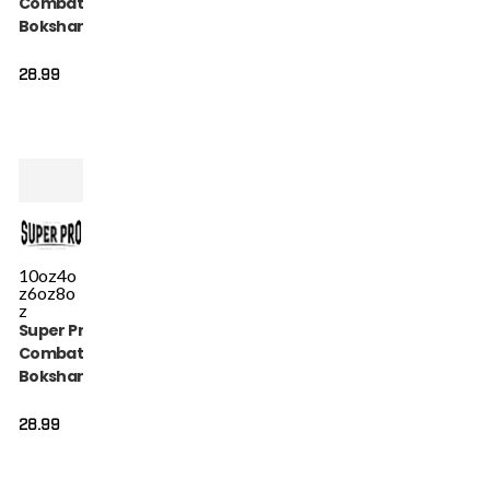
Combat Gear
Bokshandschoen
- Talent - Blauw
28.99
10oz
4o
z
6oz
8o
z
Super Pro
Combat Gear
Bokshandschoen
- Talent - Rood
28.99