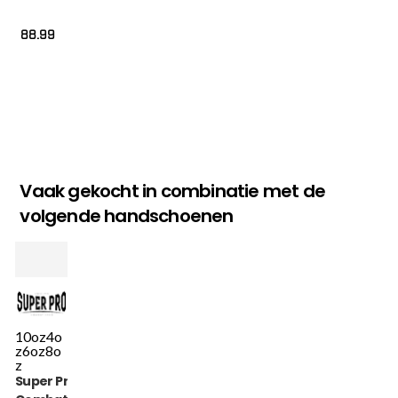
88.99
Vaak gekocht in combinatie met de
volgende handschoenen
10oz
4o
z
6oz
8o
z
Super Pro