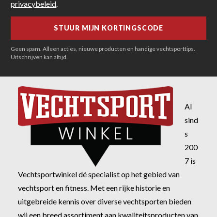
privacybeleid
.
Geen spam. Alleen acties, nieuwe producten en handige vechtsporttips.
Uitschrijven kan altijd.
Al
sind
s
200
7 is
Vechtsportwinkel dé specialist op het gebied van
vechtsport en fitness. Met een rijke historie en
uitgebreide kennis over diverse vechtsporten bieden
wij een breed assortiment aan kwaliteitsproducten van