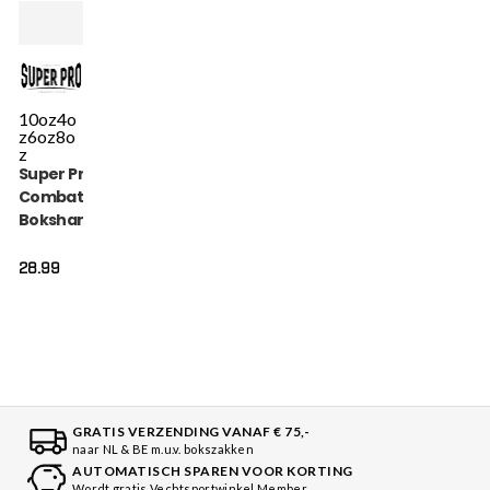
10oz
4o
z
6oz
8o
z
Super Pro
Combat Gear
Bokshandschoen
- Talent - Zwart /
Zilver
28.99
GRATIS VERZENDING VANAF € 75,-
naar NL & BE m.u.v. bokszakken
AUTOMATISCH SPAREN VOOR KORTING
Wordt gratis Vechtsportwinkel Member