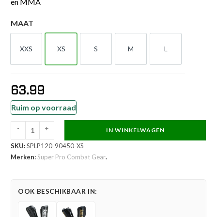
en MMA
MAAT
XXS
XS
S
M
L
XXS
XS
S
M
L
63.99
Ruim op voorraad
-
+
IN WINKELWAGEN
Super
SKU:
SPLP120-90450-XS
Pro
Merken:
Super Pro Combat Gear
.
Combat
Gear
Scheenbeschermer
OOK BESCHIKBAAR IN:
-
Protector