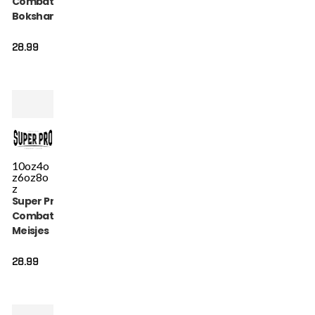
Combat Gear
Bokshandschoen
- Talent - Zwart /
Wit
28.99
10oz
4o
z
6oz
8o
z
Super Pro
Combat Gear
Meisjes
Bokshandschoen
- Talent - Roze /
28.99
Zwart