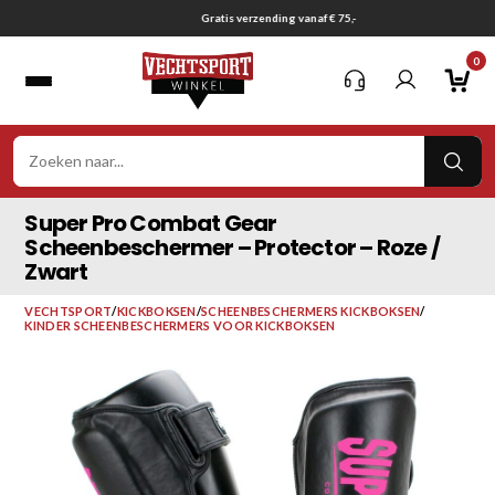
Ga
Gratis verzending vanaf € 75,-
naar
0
inhoud
VER
ZOE
Super Pro Combat Gear
Scheenbeschermer – Protector – Roze /
Zwart
VECHTSPORT
/
KICKBOKSEN
/
SCHEENBESCHERMERS KICKBOKSEN
/
KINDER SCHEENBESCHERMERS VOOR KICKBOKSEN