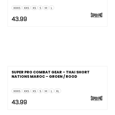
XXXS
XXS
XS
S
M
L
43.99
SUPER PRO COMBAT GEAR – THAI SHORT
NATIONS MAROC – GROEN / ROOD
XXXS
XXS
XS
S
M
L
XL
43.99