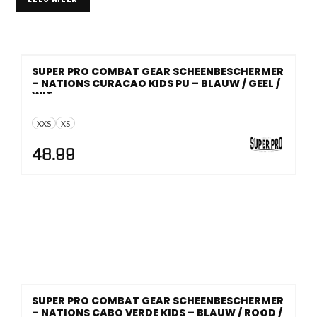
vechtsporthistorie, met een stevige basis in vakmanschap,
praktische ervaring en productie op serieuze schaal. Van
krachtige
Super Pro bokshandschoenen
tot betrouwbare
Super Pro kickbokshandschoenen
SUPER PRO COMBAT GEAR SCHEENBESCHERMER
: deze gear voelt alsof hij
– NATIONS CURACAO KIDS PU – BLAUW / GEEL /
liever een extra ronde draait dan een excuus zoekt.
WIT
XXS
XS
48.99
SUPER PRO COMBAT GEAR SCHEENBESCHERMER
– NATIONS CABO VERDE KIDS – BLAUW / ROOD /