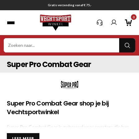
Ga
Gratis verzending vanaf € 75,-
naar
0
inhoud
VER
ZOE
Super Pro Combat Gear
Super Pro Combat Gear shop je bij
Vechtsportwinkel
Super Pro Combat Gear is gebouwd voor sporters die hun
uitrusting niet sparen. Dit merk ademt Nederlandse
LEES MEER