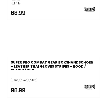
M
L
68.99
SUPER PRO COMBAT GEAR BOKSHANDSCHOEN
– LEATHER THAI GLOVES STRIPES – ROOD /
BLAUW / WIT
10oz
12oz
14oz
98.99