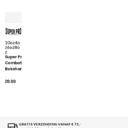
10oz
4o
z
6oz
8o
z
Super Pro
Combat Gear
Bokshandschoen
- Talent - Rood
28.99
GRATIS VERZENDING VANAF € 75,-