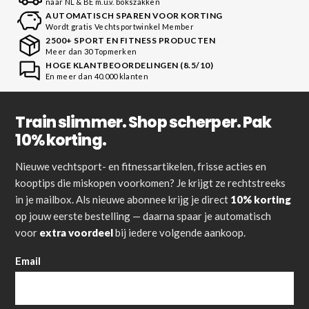
naar NL & BE m.u.v. bokszakken
AUTOMATISCH SPAREN VOOR KORTING
Wordt gratis Vechtsportwinkel Member
2500+ SPORT EN FITNESS PRODUCTEN
Meer dan 30 Topmerken
HOGE KLANTBEOORDELINGEN (8.5/10)
En meer dan 40.000 klanten
Train slimmer. Shop scherper. Pak
10% korting.
Nieuwe vechtsport- en fitnessartikelen, frisse acties en
kooptips die miskopen voorkomen? Je krijgt ze rechtstreeks
in je mailbox. Als nieuwe abonnee krijg je direct
10% korting
op jouw eerste bestelling — daarna spaar je automatisch
voor
extra voordeel
bij iedere volgende aankoop.
Email