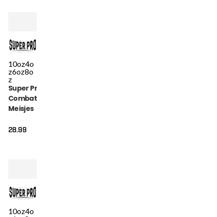
10oz
4o
z
6oz
8o
z
Super Pro
Combat Gear
Meisjes
Bokshandschoen
- Talent - Roze /
28.99
Zwart
10oz
4o