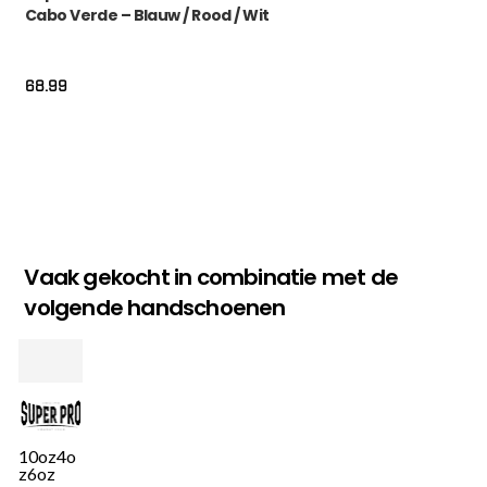
Cabo Verde – Blauw / Rood / Wit
68.99
Vaak gekocht in combinatie met de
volgende handschoenen
10oz
4o
z
6oz