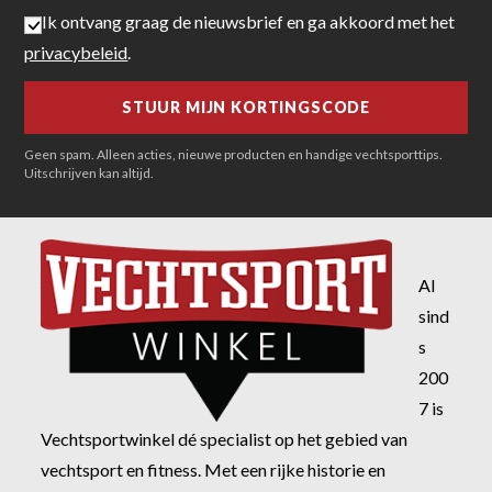
Ik ontvang graag de nieuwsbrief en ga akkoord met het
privacybeleid
.
Geen spam. Alleen acties, nieuwe producten en handige vechtsporttips.
Uitschrijven kan altijd.
Al
sind
s
200
7 is
Vechtsportwinkel dé specialist op het gebied van
vechtsport en fitness. Met een rijke historie en