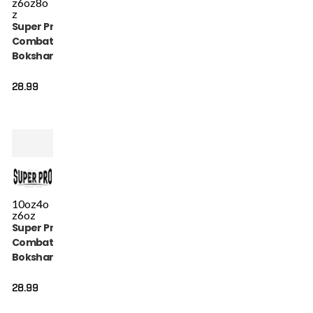
z
6oz
8o
z
Super Pro
Combat Gear
Bokshandschoen
- Talent - Goud /
Zwart
28.99
10oz
4o
z
6oz
Super Pro
Combat Gear
Bokshandschoen
- Talent - Blauw
28.99