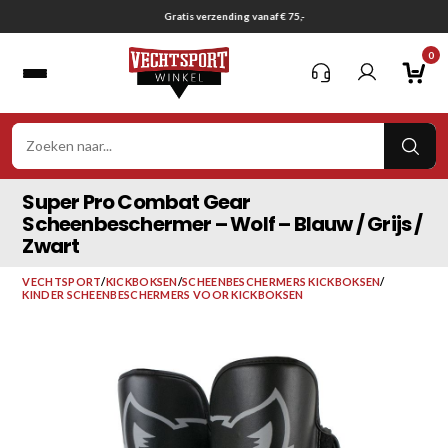
Ga
Gratis verzending vanaf € 75,-
naar
0
inhoud
VER
ZOE
Super Pro Combat Gear
Scheenbeschermer – Wolf – Blauw / Grijs /
Zwart
VECHTSPORT
/
KICKBOKSEN
/
SCHEENBESCHERMERS KICKBOKSEN
/
KINDER SCHEENBESCHERMERS VOOR KICKBOKSEN