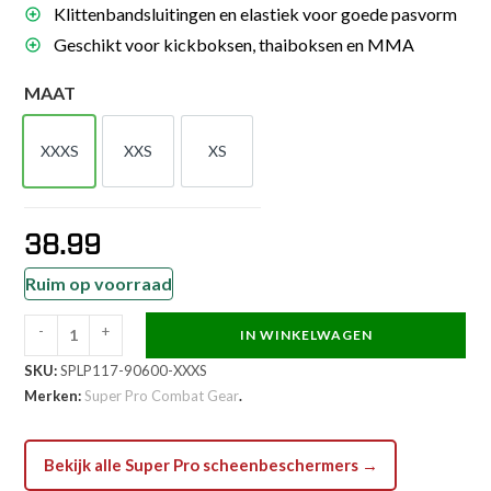
Klittenbandsluitingen en elastiek voor goede pasvorm
Geschikt voor kickboksen, thaiboksen en MMA
MAAT
XXXS
XXS
XS
XXXS
XXS
XS
38.99
Ruim op voorraad
-
+
IN WINKELWAGEN
Super
SKU:
SPLP117-90600-XXXS
Pro
Merken:
Super Pro Combat Gear
.
Combat
Gear
Scheenbeschermer
Bekijk alle Super Pro scheenbeschermers →
-