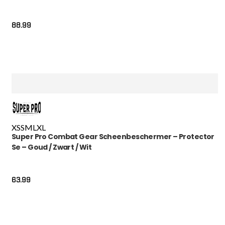
88.99
XS
S
M
L
XL
Super Pro Combat Gear Scheenbeschermer – Protector
Se – Goud / Zwart / Wit
63.99