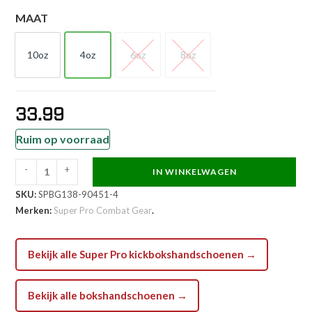
MAAT
10oz
4oz
6oz
8oz
10oz
4oz
6oz
8oz
33.99
Ruim op voorraad
-
+
IN WINKELWAGEN
Super
SKU:
SPBG138-90451-4
Pro
Merken:
Super Pro Combat Gear
.
Combat
Gear
Bokshandschoen
Bekijk alle Super Pro kickbokshandschoenen →
-
Kids
Bekijk alle bokshandschoenen →
Bear