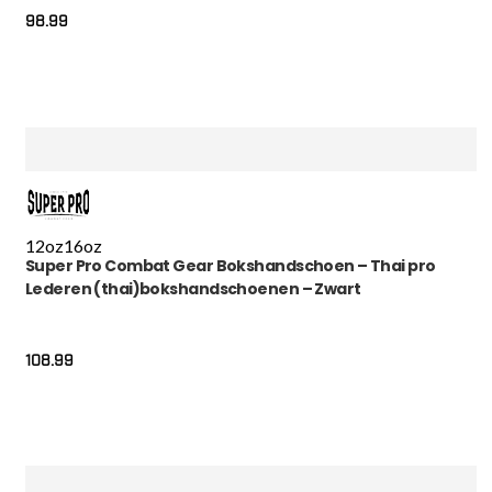
98.99
12oz
16oz
Super Pro Combat Gear Bokshandschoen – Thai pro
Lederen (thai)bokshandschoenen – Zwart
108.99