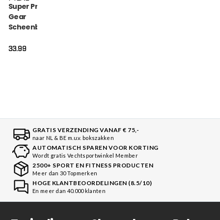
Super Pro Combat
Gear
Scheenbeschermer
- Savior - Blauw /
Zwart
33.99
GRATIS VERZENDING VANAF € 75,-
naar NL & BE m.u.v. bokszakken
AUTOMATISCH SPAREN VOOR KORTING
Wordt gratis Vechtsportwinkel Member
2500+ SPORT EN FITNESS PRODUCTEN
Meer dan 30 Topmerken
HOGE KLANTBEOORDELINGEN (8.5/10)
En meer dan 40.000 klanten