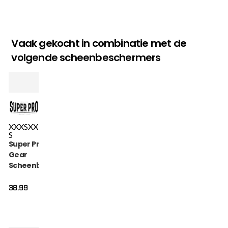
Vaak gekocht in combinatie met de
volgende scheenbeschermers
XXXS
XX
S
Super Pro Combat
Gear
Scheenbeschermer
- Kids Bear - Roze /
Zwart / Wit
38.99