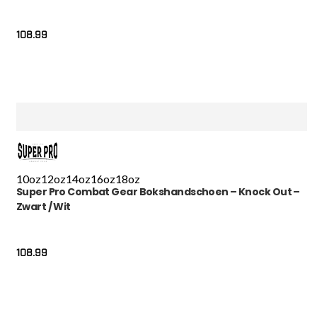
108.99
10oz
12oz
14oz
16oz
18oz
Super Pro Combat Gear Bokshandschoen – Knock Out –
Zwart / Wit
108.99