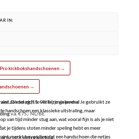
R IN:
en
er Pro kickbokshandschoenen →
boksen en kickboksen
shandschoenen →
t zonder zich te verliezen in poeha. Je gebruikt ze
raad,
Dinsdag
(11-08) bij je
geleverd
 de handschoen een klassieke uitstraling, maar
nding
v.a. €75,- NL/BE
 van tijd minder stug aan, wat vooral fijn is als je niet
e
dat je tijdens stoten minder speling hebt en meer
traint, merkt bovendien dat een handschoen die netjes
paren voor
extra korting