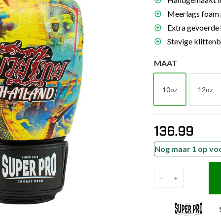
es
Meerlags foam 
schoenen
Extra gevoerde 
Stevige klitten
gsartikelen
MAAT
ingsmateriaal
10oz
12oz
10oz
12o
pen
n trapkussens
sens en pads
136.99
Nog maar 1 op vo
-
+
Super
Pro
Combat
Gear