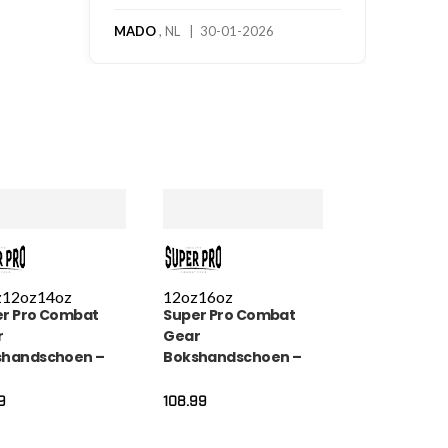
MADO
, NL | 30-01-2026
z
12oz
14oz
12oz
16oz
r Pro Combat
Super Pro Combat
r
Gear
shandschoen –
Bokshandschoen –
her Thai Gloves
Thai pro Lederen
pes – Rood / Blauw
(thai) – Zwart / Wit
9
108.99