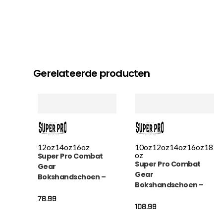
Gerelateerde producten
12oz
14oz
16oz
10oz
12oz
14oz
16oz
18
oz
Super Pro Combat
Super Pro Combat
Gear
Gear
Bokshandschoen –
Bokshandschoen –
Nations Cabo Verde –
Bruiser – Rood / Zwart
Blauw / Rood / Wit
78.99
/ Wit
108.99