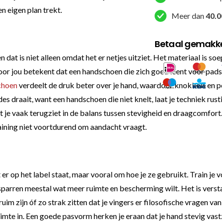
en eigen plan trekt.
Meer dan
40.0
Betaal gemakkel
 en dat is niet alleen omdat het er netjes uitziet. Het materiaal is
 Voor jou betekent dat een handschoen die zich goed leent voor pads,
choen
verdeelt de druk beter over je hand, waardoor knokkels en po
s draait, want een handschoen die niet knelt, laat je techniek rust
t je vaak terugziet in de balans tussen stevigheid en draagcomfort.
raining niet voortdurend om aandacht vraagt.
r op het label staat, maar vooral om hoe je ze gebruikt. Train je 
r sparren meestal wat meer ruimte en bescherming wilt. Het is vers
ruim zijn óf zo strak zitten dat je vingers er filosofische vragen v
imte in. Een goede pasvorm herken je eraan dat je hand stevig vast