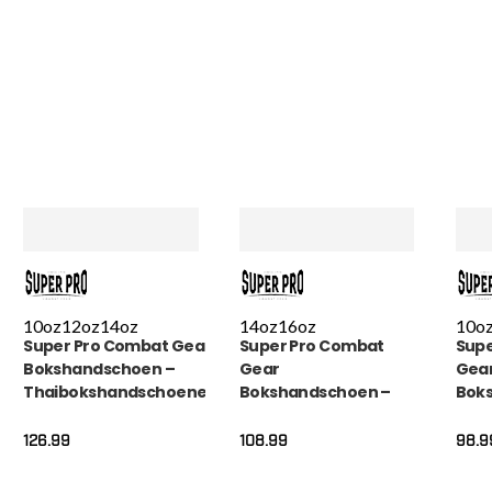
10oz
12oz
14oz
14oz
16oz
10o
Super Pro Combat Gear
Super Pro Combat
Supe
Bokshandschoen –
Gear
Gea
Thaibokshandschoenen
Bokshandschoen –
Bok
Leder Pattaya – Rood /
Thai pro Lederen –
Leat
Zwart
Rood
Stri
126.99
108.99
98.9
/ Wit