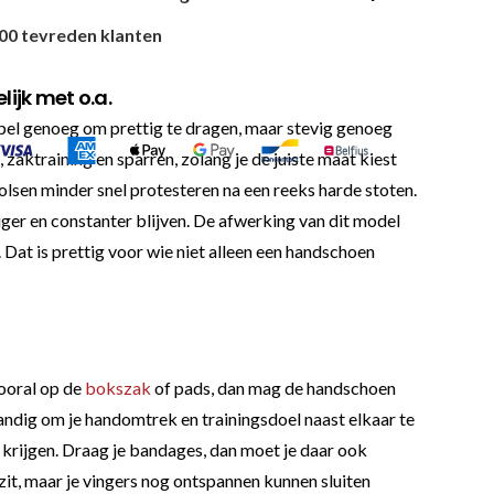
00 tevreden klanten
ijk met o.a.
 soepel genoeg om prettig te dragen, maar stevig genoeg
 zaktraining en sparren, zolang je de juiste maat kiest
lsen minder snel protesteren na een reeks harde stoten.
iger en constanter blijven. De afwerking van dit model
 Dat is prettig voor wie niet alleen een handschoen
vooral op de
bokszak
of pads, dan mag de handschoen
tandig om je handomtrek en trainingsdoel naast elkaar te
an krijgen. Draag je bandages, dan moet je daar ook
zit, maar je vingers nog ontspannen kunnen sluiten