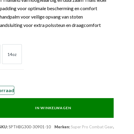
padding voor optimale bescherming en comfort
handpalm voor veilige opvang van stoten
bandsluiting voor extra polssteun en draagcomfort
14oz
z
14oz
orraad
IN WINKELWAGEN
SKU:
SPTHBG300-30901-10
Merken:
Super Pro Combat Gear
.