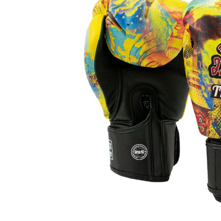
Karate
Voor dam
Zakhand
Taekwondo
Trainin
Brazilian Jiu jitsu
Bokszak
Bevestig
Krav Maga
bokszak
Bokspop
Stoot- e
Stootkus