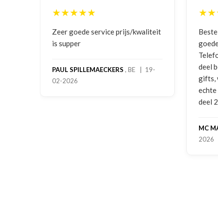
★★★★★
★★★★★
Zeer goede service prijs/kwaliteit
Bestelling ged
is supper
goede prijzen e
Telefonisch con
deel bestelling
PAUL SPILLEMAECKERS
, BE | 19-
gifts, waardoor
02-2026
echte service. 
deel 2 en kickb
MC MAASTRICH
2026