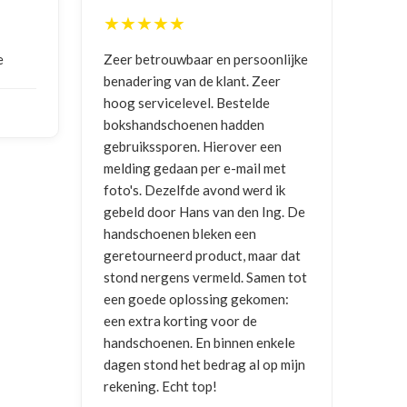
★★★★★
★★★★★
Zeer betrouwbaar en persoonlijke
Goede communic
benadering van de klant. Zeer
ontvangen
hoog servicelevel. Bestelde
bokshandschoenen hadden
NICO VERMUN
gebruikssporen. Hierover een
2026
melding gedaan per e-mail met
foto's. Dezelfde avond werd ik
gebeld door Hans van den Ing. De
handschoenen bleken een
geretourneerd product, maar dat
stond nergens vermeld. Samen tot
een goede oplossing gekomen:
een extra korting voor de
handschoenen. En binnen enkele
dagen stond het bedrag al op mijn
rekening. Echt top!