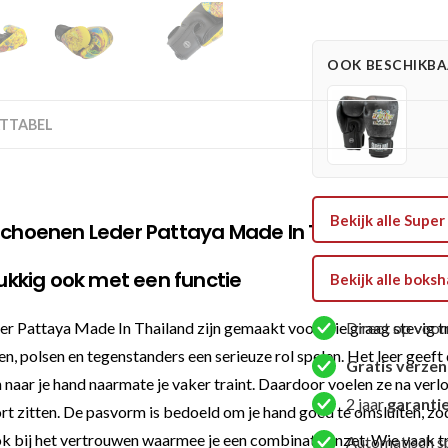
Bokshandschoen
-
OOK BESCHIKBAA
Thaibokshandschoen
Leder
Pattaya
TTABEL
Made
In
Thailand
Bekijk alle Sup
-
hoenen Leder Pattaya Made In Thailand voor 
Zwart
/
kkig ook met een functie
Bekijk alle bok
Geel
aantal
ttaya Made In Thailand zijn gemaakt voor wie graag stevig train
Direct op voor
n, polsen en tegenstanders een serieuze rol spelen. Het leer geeft
Gratis verze
 naar je hand naarmate je vaker traint. Daardoor voelen ze na verloop
2 jaar
garanti
fort zitten. De pasvorm is bedoeld om je hand goed te omsluiten, zo
 ook bij het vertrouwen waarmee je een combinatie inzet. Wie vaak 
Automatisch s