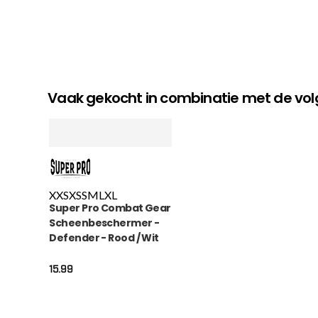
Vaak gekocht in combinatie met de v
XXS
XS
S
M
L
XL
Super Pro Combat Gear
Scheenbeschermer -
Defender - Rood / Wit
15.99