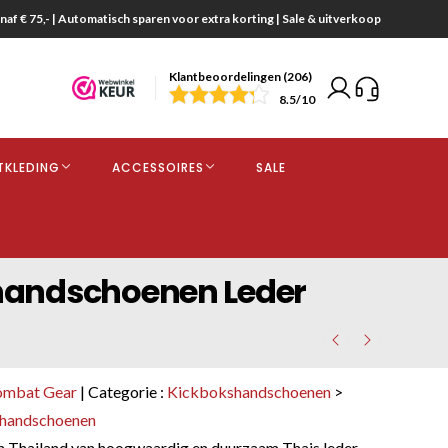
naf € 75,- | Automatisch sparen voor extra korting | Sale & uitverkoop
Klantbeoordelingen (206)
end
8.5
/10
opdracht
TKLEDING
ACCESSOIRES
SALE
kjes
handschoenen Leder
ombat Gear
| Categorie :
Kickbokshandschoenen
>
shandschoenen
 Thailand van hoogwaardig en duurzaam Thais leder